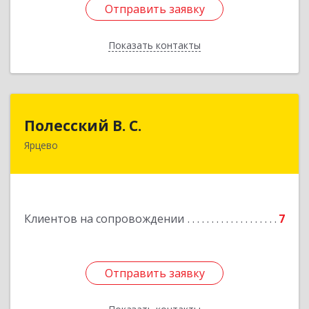
Отправить заявку
Отправить заявку
Показать контакты
Назад
Полесский В. С.
Полесский В. С.
Ярцево
215800,Смоленская обл. г. Ярцево,
ул.Краснофлотская д.30
Подробнее
Клиентов на сопровождении
7
Отправить заявку
Отправить заявку