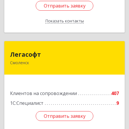
Отправить заявку
Отправить заявку
Показать контакты
Назад
Легасофт
Легасофт
Смоленск
214018, Смоленская обл, Смоленск г, Ново-
Рославльская ул, дом № 13
Подробнее
Клиентов на сопровождении
407
1С:Специалист
9
Отправить заявку
Отправить заявку