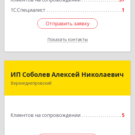
Подробнее
1С:Специалист
1
Отправить заявку
Отправить заявку
Показать контакты
Назад
ИП Соболев Алексей Николаевич
ИП Соболев Алексей Николаевич
Верхнеднепровский
Подробнее
Клиентов на сопровождении
5