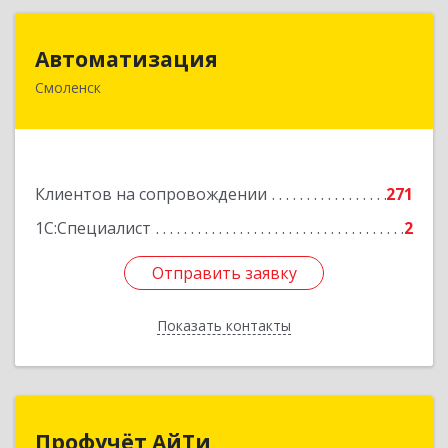
Автоматизация
Автоматизация
Смоленск
214019, Смоленская обл, Смоленск г, Марии
Октябрьской ул, дом № 16, оф.107
Подробнее
Клиентов на сопровождении
271
1С:Специалист
2
Отправить заявку
Отправить заявку
Показать контакты
Назад
Профучёт АйТи
Профучёт АйТи