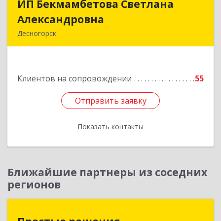
ИП Бекмамбетова Светлана
ИП Бекмамбетова Светлана
Александровна
Александровна
Десногорск
216400, Смоленская обл, Десногорск г, 4-й мкр,
дом № 7, кв.11
Клиентов на сопровождении
55
Подробнее
Отправить заявку
Отправить заявку
Показать контакты
Назад
Ближайшие партнеры из соседних
регионов
Простые решения