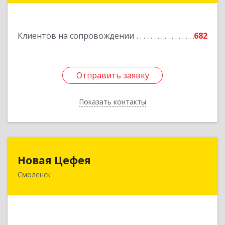
Подробнее
Клиентов на сопровождении
682
Отправить заявку
Отправить заявку
Показать контакты
Назад
Новая Цефея
Новая Цефея
Смоленск
214018, Смоленская обл, Смоленск г, Раевского
ул, дом № 10
Подробнее