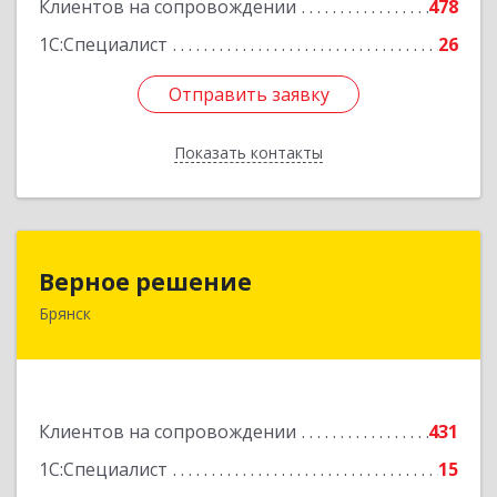
Клиентов на сопровождении
478
1С:Специалист
26
Отправить заявку
Отправить заявку
Показать контакты
Назад
Верное решение
Верное решение
Брянск
241035, Брянская обл, Брянск г, Ульянова ул,
дом № 4, оф.307
Подробнее
Клиентов на сопровождении
431
1С:Специалист
15