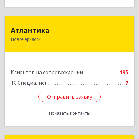
Атлантика
Атлантика
Новочеркасск
346428, Ростовская обл, Новочеркасск г,
Кривопустенко пер, домовладение № 4А, пом.1
Подробнее
Клиентов на сопровождении
195
1С:Специалист
7
Отправить заявку
Отправить заявку
Показать контакты
Назад