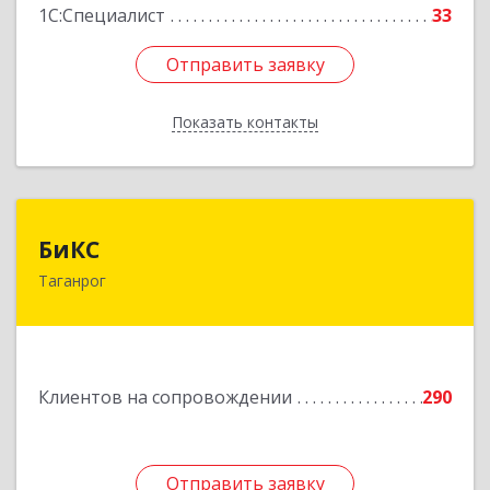
1С:Специалист
33
Отправить заявку
Отправить заявку
Показать контакты
Назад
БиКС
БиКС
Таганрог
347900, Ростовская обл, Таганрог г, Фрунзе ул,
дом № 74, кв.1
Подробнее
Клиентов на сопровождении
290
Отправить заявку
Отправить заявку