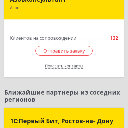
Азов
346780, Ростовская обл, Азов г, Петровский б-р,
дом № 5
Подробнее
Клиентов на сопровождении
132
Отправить заявку
Отправить заявку
Показать контакты
Назад
Ближайшие партнеры из соседних
регионов
1С:Первый Бит, Ростов-на- Дону
1С:Первый Бит, Ростов-на- Дону