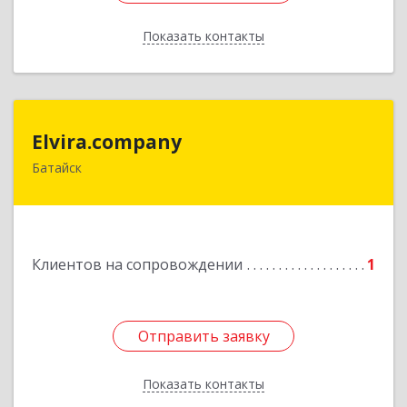
Показать контакты
Назад
Elvira.company
Elvira.company
Батайск
Подробнее
Клиентов на сопровождении
1
Отправить заявку
Отправить заявку
Показать контакты
Назад