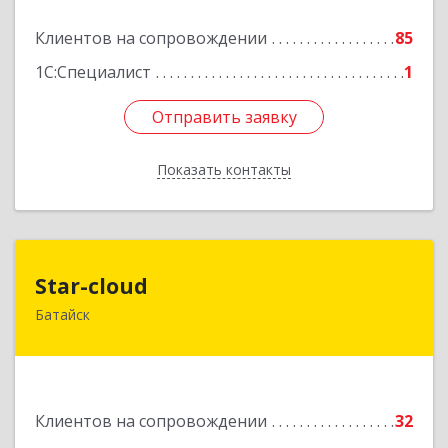
Подробнее
Клиентов на сопровождении
85
1С:Специалист
1
Отправить заявку
Отправить заявку
Показать контакты
Назад
Star-cloud
Star-cloud
Батайск
346880, Ростовская обл, Батайск г, Фермерская
ул, дом № 16, оф.8
Подробнее
Клиентов на сопровождении
32