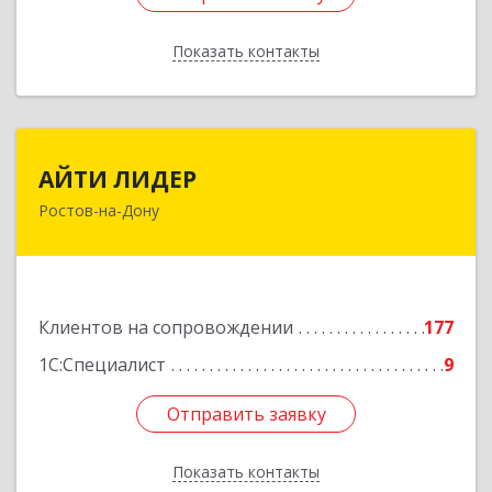
Показать контакты
Назад
АЙТИ ЛИДЕР
АЙТИ ЛИДЕР
Ростов-на-Дону
344065, Ростовская обл, Ростов-на-Дону г,
Беломорский пер, дом № 98, оф.206
Подробнее
Клиентов на сопровождении
177
1С:Специалист
9
Отправить заявку
Отправить заявку
Показать контакты
Назад