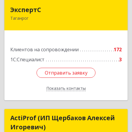
ЭкспертС
ЭкспертС
Таганрог
347905, Ростовская обл, Таганрог г,
Социалистическая ул, дом № 2, оф.300
Подробнее
Клиентов на сопровождении
172
1С:Специалист
3
Отправить заявку
Отправить заявку
Показать контакты
Назад
ActiProf (ИП Щербаков Алексей
ActiProf (ИП Щербаков Алексей
Игоревич)
Игоревич)