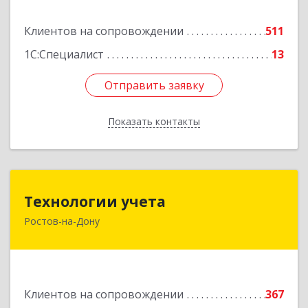
Подробнее
Клиентов на сопровождении
511
1С:Специалист
13
Отправить заявку
Отправить заявку
Показать контакты
Назад
Технологии учета
Технологии учета
Ростов-на-Дону
344064, Ростовская обл, Ростов-на-Дону г,
Вавилова ул, дом № 68, оф.309
Подробнее
Клиентов на сопровождении
367