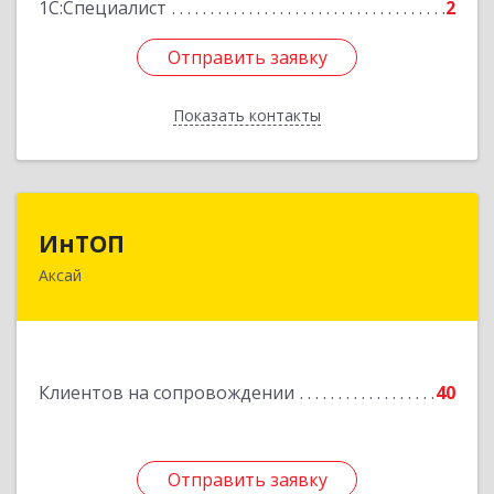
1С:Специалист
2
Отправить заявку
Отправить заявку
Показать контакты
Назад
ИнТОП
ИнТОП
Аксай
344000, Ростов-на-Дону г, Буденновский пр-кт,
дом № 80, оф.1004
Подробнее
Клиентов на сопровождении
40
Отправить заявку
Отправить заявку