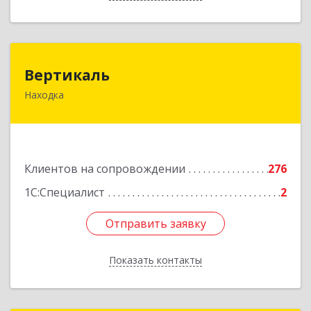
Вертикаль
Вертикаль
Находка
692928, Приморский край, Находка г,
Постышева ул, дом № 27
Подробнее
Клиентов на сопровождении
276
1С:Специалист
2
Отправить заявку
Отправить заявку
Показать контакты
Назад