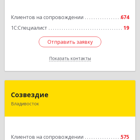
Подробнее
Клиентов на сопровождении
674
1С:Специалист
19
Отправить заявку
Отправить заявку
Показать контакты
Назад
Созвездие
Созвездие
Владивосток
690069, Приморский край, Владивосток г,
Тухачевского ул, дом № 62, кв.94
Подробнее
Клиентов на сопровождении
575