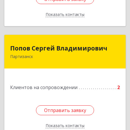
Показать контакты
Назад
Попов Сергей Владимирович
Попов Сергей Владимирович
Партизанск
692922, Приморский край, г. Находка, ул.
Пограничная, 30-18
Подробнее
Клиентов на сопровождении
2
Отправить заявку
Отправить заявку
Показать контакты
Назад