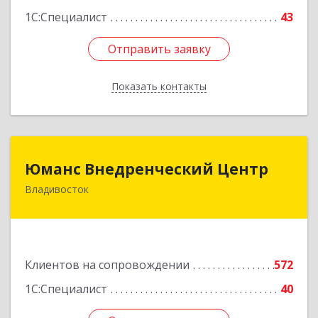
1С:Специалист
43
Отправить заявку
Отправить заявку
Показать контакты
Назад
Юманс Внедренческий Центр
Юманс Внедренческий Центр
Владивосток
690014, Приморский край, Владивосток г,
Некрасовская ул, дом № 48а
Подробнее
Клиентов на сопровождении
572
1С:Специалист
40