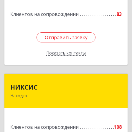
Горнореченский пгт, Октябрьская ул, дом № 5
Клиентов на сопровождении
83
Подробнее
Отправить заявку
Отправить заявку
Показать контакты
Назад
НИКСИС
НИКСИС
Находка
692903, Приморский край, Находка г,
Находкинский пр-кт, дом № 84, кв.73А
Подробнее
Клиентов на сопровождении
108