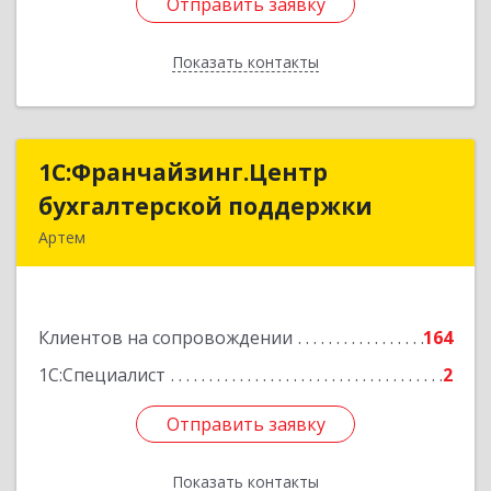
Отправить заявку
Отправить заявку
Показать контакты
Назад
1С:Франчайзинг.Центр
1С:Франчайзинг.Центр
бухгалтерской поддержки
бухгалтерской поддержки
Артем
692760, Приморский край, Артем г, Фрунзе ул,
дом № 54А, каб.21
Клиентов на сопровождении
164
Подробнее
1С:Специалист
2
Отправить заявку
Отправить заявку
Показать контакты
Назад