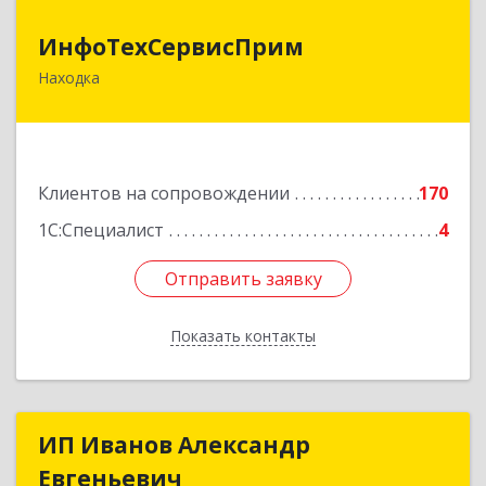
ИнфоТехСервисПрим
ИнфоТехСервисПрим
Находка
692916, Приморский край, Находка г,
Чернышевского ул, дом № 36, оф.305
Подробнее
Клиентов на сопровождении
170
1С:Специалист
4
Отправить заявку
Отправить заявку
Показать контакты
Назад
ИП Иванов Александр
ИП Иванов Александр
Евгеньевич
Евгеньевич