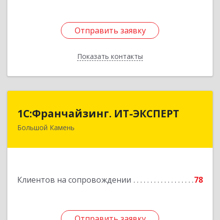
Отправить заявку
Отправить заявку
Показать контакты
Назад
1С:Франчайзинг. ИТ-ЭКСПЕРТ
1С:Франчайзинг. ИТ-ЭКСПЕРТ
Большой Камень
692806, Приморский край, Большой Камень г,
Карла Маркса ул, дом № 57, этаж 3
Подробнее
Клиентов на сопровождении
78
Отправить заявку
Отправить заявку