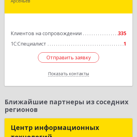
Арсеньев
692330, Приморский край, Арсеньев г,
Ломоносова ул, дом № 24, кв.1
Подробнее
Клиентов на сопровождении
335
1С:Специалист
1
Отправить заявку
Отправить заявку
Показать контакты
Назад
Ближайшие партнеры из соседних
регионов
Центр информационных
Центр информационных