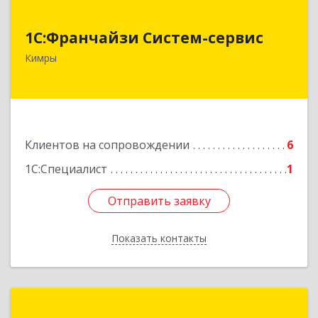
1С:Франчайзи Систем-сервис
1С:Франчайзи Систем-сервис
171506, Тверская обл, Кимры г, Карла
Кимры
Либкнехта ул, дом № 25
Подробнее
Клиентов на сопровождении
6
1С:Специалист
1
Отправить заявку
Отправить заявку
Показать контакты
Назад
ИнфоСервис