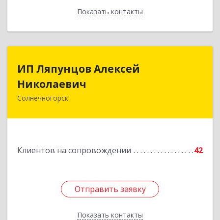
Показать контакты
Назад
ИП Ляпунцов Алексей
ИП Ляпунцов Алексей
Николаевич
Николаевич
Солнечногорск
Подробнее
Клиентов на сопровождении
42
Отправить заявку
Отправить заявку
Показать контакты
Назад