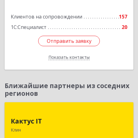
Клиентов на сопровождении
157
1С:Специалист
20
Отправить заявку
Отправить заявку
Показать контакты
Назад
Ближайшие партнеры из соседних
регионов
Кактус IT
Кактус IT
141607, Московская обл, г.о.Клин, Клин г,
Клин
Дзержинского ул, дом № 22, пом.1А