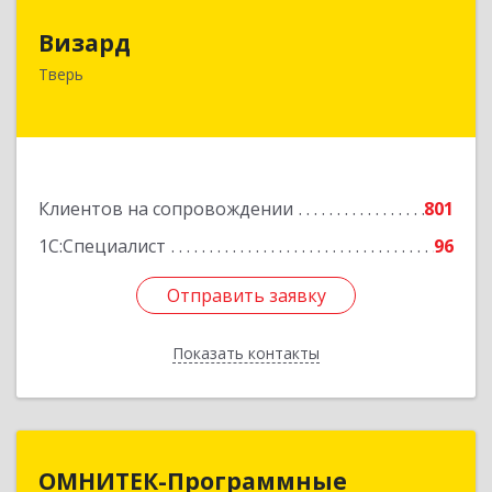
Визард
Визард
170006, Тверская обл, Тверь г, Учительская ул,
Тверь
дом № 59, оф.110
Подробнее
Клиентов на сопровождении
801
1С:Специалист
96
Отправить заявку
Отправить заявку
Показать контакты
Назад
ОМНИТЕК-Программные
ОМНИТЕК-Программные