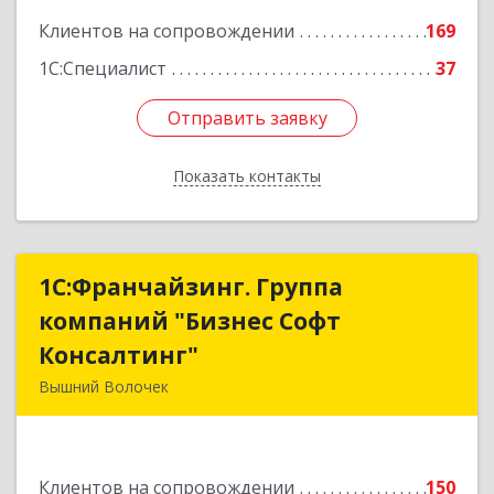
Клиентов на сопровождении
169
1С:Специалист
37
Отправить заявку
Отправить заявку
Показать контакты
Назад
1С:Франчайзинг. Группа
1С:Франчайзинг. Группа
компаний "Бизнес Софт
компаний "Бизнес Софт
Консалтинг"
Консалтинг"
Вышний Волочек
171157, Тверская обл, Вышний Волочек г,
Карла Либкнехта ул, дом № 24, кв.3
Клиентов на сопровождении
150
Подробнее