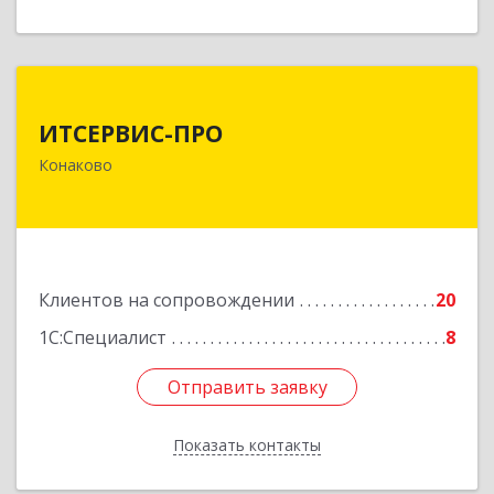
ИТСЕРВИС-ПРО
ИТСЕРВИС-ПРО
171252, Тверская обл, Конаковский р-н,
Конаково
Конаково г, Учебная ул, дом № 17, оф.35
Подробнее
Клиентов на сопровождении
20
1С:Специалист
8
Отправить заявку
Отправить заявку
Показать контакты
Назад