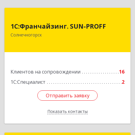
1С:Франчайзинг. SUN-PROFF
1С:Франчайзинг. SUN-PROFF
141503, Московская обл, Солнечногорский р-н,
Солнечногорск
Солнечногорск г, Тамойкина ул, дом № 2, оф.26
Подробнее
Клиентов на сопровождении
16
1С:Специалист
2
Отправить заявку
Отправить заявку
Показать контакты
Назад