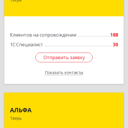
№ 6а, оф.300
Подробнее
Клиентов на сопровождении
188
1С:Специалист
30
Отправить заявку
Отправить заявку
Показать контакты
Назад
АЛЬФА
АЛЬФА
170002, Тверская обл, Тверь г, Чайковского пр-
Тверь
кт, дом № 19а, оф.400