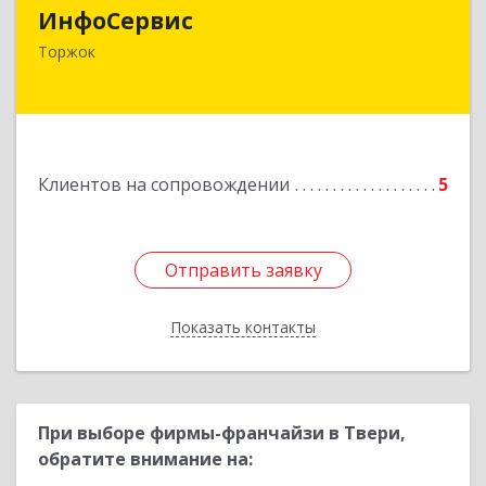
ИнфоСервис
172002, Тверская обл, Торжок г, Радищева ул,
Торжок
дом № 2
Подробнее
Клиентов на сопровождении
5
Отправить заявку
Отправить заявку
Показать контакты
Назад
При выборе фирмы-франчайзи в Твери,
обратите внимание на: