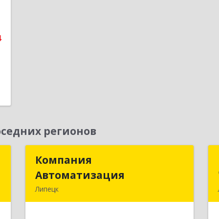
е
1
4
седних регионов
Т
Компания
Компания
Автоматизация
Автоматизация
,
Липецк
8
398001, Липецкая обл, Липецк г,
Победы пл, дом № 8