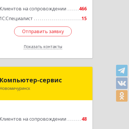
Клиентов на сопровождении
466
Подробнее
1С:Специалист
15
Отправить заявку
Отправить заявку
Показать контакты
Назад
Компьютер-сервис
Компьютер-сервис
Новомичуринск
391160, Рязанская обл, Пронский р-н,
Новомичуринск г, Смирягина пр-кт,
дом № 27-46
Подробнее
Клиентов на сопровождении
48