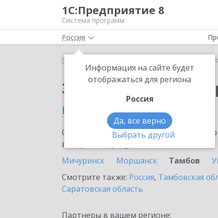
1С:Предприятие 8
Система программ
Россия
Пр
Главная
Сервисы ИТС
1С-Финконтроль
1С-Ф
Информация на сайте будет
отображаться для региона
Заказать 1С-Финконт
Россия
в Тамбове
Да, все верно
Ознакомьтесь с информационными карт
Выбрать другой
внедрение продукта.
Мичуринск
Моршанск
Тамбов
У
Смотрите также:
Россия
,
Тамбовская об
Саратовская область
Партнеры в вашем регионе: