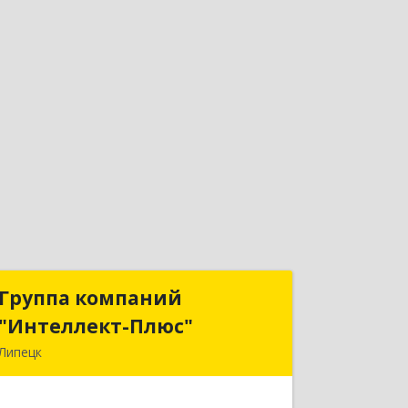
Группа компаний
Группа компаний
"Интеллект-Плюс"
"Интеллект-Плюс"
Липецк
398024, Липецкая обл, Липецк г,
Победы пл, дом № 8, 306