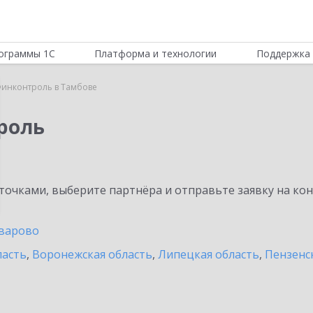
ограммы 1С
Платформа и технологии
Поддержка 
инконтроль в Тамбове
роль
очками, выберите партнёра и отправьте заявку на ко
варово
ласть
,
Воронежская область
,
Липецкая область
,
Пензенс