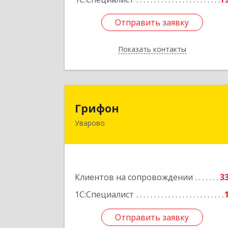
Отправить заявку
Отправить заявку
Показать контакты
Назад
Грифо
Грифон
Уварово
393461, Тамбовская обл, Уварово г
Южная ул, дом № 40
Подробне
Клиентов на сопровождении
3
1С:Специалист
Отправить заявку
Отправить заявку