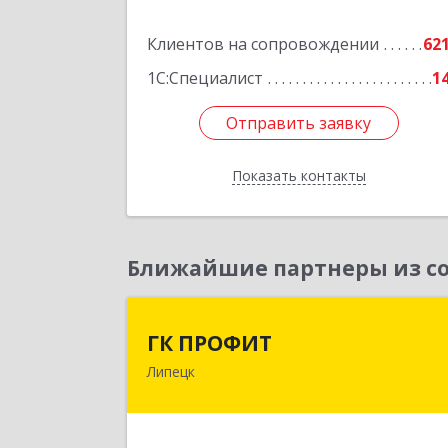
Подробне
Клиентов на сопровождении
62
1С:Специалист
1
Отправить заявку
Отправить заявку
Показать контакты
Назад
Ближайшие партнеры из со
ГК ПРОФИ
ГК ПРОФИТ
Липецк
398001, Липецкая обл, Липецк г
Советская ул, дом № 66Б, пом.