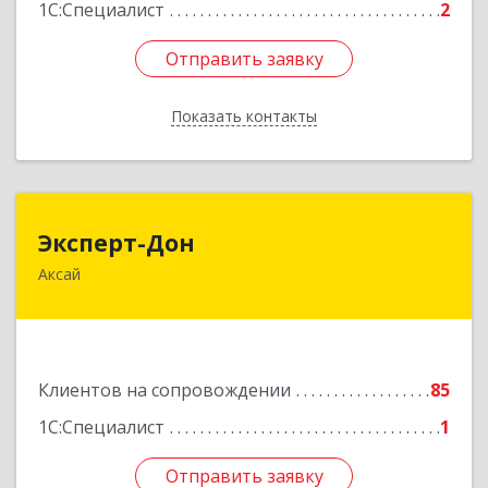
1С:Специалист
2
Отправить заявку
Отправить заявку
Показать контакты
Назад
Эксперт-Дон
Эксперт-Дон
Аксай
346720, Ростовская обл, Аксай г, Буденного ул,
дом № 136, оф.16-17
Подробнее
Клиентов на сопровождении
85
1С:Специалист
1
Отправить заявку
Отправить заявку