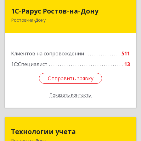
1С-Рарус Ростов-на-Дону
1С-Рарус Ростов-на-Дону
Ростов-на-Дону
344002, Ростовская обл, г.о. город Ростов-на-
Дону, Ростов-на-Дону г, Газетный пер, дом №
47Б
Подробнее
Клиентов на сопровождении
511
1С:Специалист
13
Отправить заявку
Отправить заявку
Показать контакты
Назад
Технологии учета
Технологии учета
Ростов-на-Дону