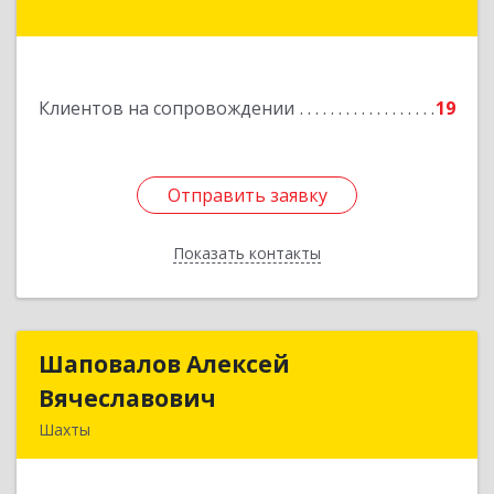
Чернышевского ул, дом № 42
Подробнее
Клиентов на сопровождении
19
Отправить заявку
Отправить заявку
Показать контакты
Назад
Шаповалов Алексей
Шаповалов Алексей
Вячеславович
Вячеславович
Шахты
346510, Шахты г, Ленина ул, дом № 142