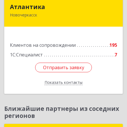
Атлантика
Атлантика
Новочеркасск
346428, Ростовская обл, Новочеркасск г,
Кривопустенко пер, домовладение № 4А, пом.1
Подробнее
Клиентов на сопровождении
195
1С:Специалист
7
Отправить заявку
Отправить заявку
Показать контакты
Назад
Ближайшие партнеры из соседних
регионов