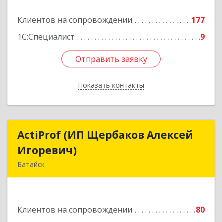
Подробнее
Клиентов на сопровождении
177
1С:Специалист
9
Отправить заявку
Отправить заявку
Показать контакты
Назад
ActiProf (ИП Щербаков Алексей
ActiProf (ИП Щербаков Алексей
Игоревич)
Игоревич)
Батайск
346885, Ростовская обл, Батайск г, Огородная
ул, дом № 97
Клиентов на сопровождении
80
Подробнее