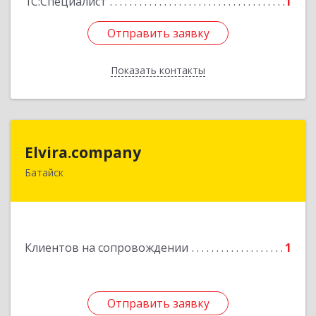
1С:Специалист
1
Отправить заявку
Отправить заявку
Показать контакты
Назад
Elvira.company
Elvira.company
Батайск
Подробнее
Клиентов на сопровождении
1
Отправить заявку
Отправить заявку