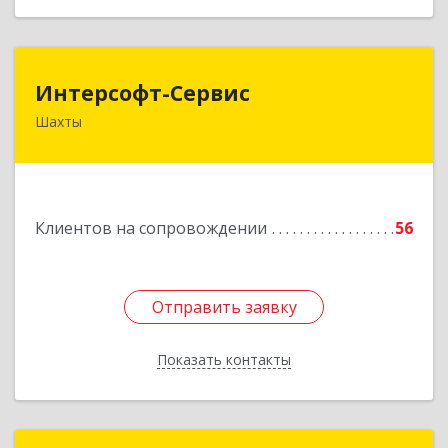
Интерсофт-Сервис
Интерсофт-Сервис
Шахты
346480, Ростовская обл, Шахты г, Советская ул,
дом № 279/10
Подробнее
Клиентов на сопровождении
56
Отправить заявку
Отправить заявку
Показать контакты
Назад