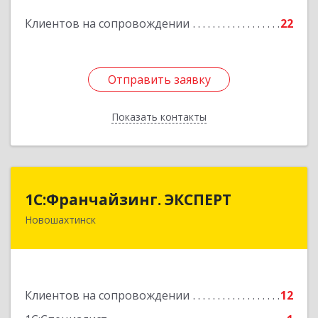
Подробнее
Клиентов на сопровождении
22
Отправить заявку
Отправить заявку
Показать контакты
Назад
1С:Франчайзинг. ЭКСПЕРТ
1С:Франчайзинг. ЭКСПЕРТ
Новошахтинск
346901, Ростовская обл, Новошахтинск г,
Куйбышева ул, дом № 6, кв.2
Подробнее
Клиентов на сопровождении
12