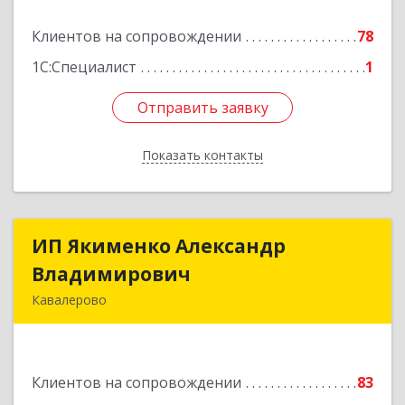
Клиентов на сопровождении
78
Подробнее
1С:Специалист
1
Отправить заявку
Отправить заявку
Показать контакты
Назад
ИП Якименко Александр
ИП Якименко Александр
Владимирович
Владимирович
Кавалерово
692400, Приморский край, Кавалеровский р-н,
Горнореченский пгт, Октябрьская ул, дом № 5
Клиентов на сопровождении
83
Подробнее