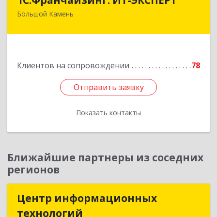
Большой Камень
692806, Приморский край, Большой Камень г,
Карла Маркса ул, дом № 57, этаж 3
Подробнее
Клиентов на сопровождении
78
Отправить заявку
Отправить заявку
Показать контакты
Назад
Ближайшие партнеры из соседних
регионов
Центр информационных
Центр информационных
технологий
технологий