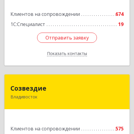
Подробнее
Клиентов на сопровождении
674
1С:Специалист
19
Отправить заявку
Отправить заявку
Показать контакты
Назад
Созвездие
Созвездие
Владивосток
690069, Приморский край, Владивосток г,
Тухачевского ул, дом № 62, кв.94
Подробнее
Клиентов на сопровождении
575