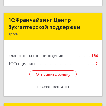
1С:Франчайзинг.Центр
1С:Франчайзинг.Центр
бухгалтерской поддержки
бухгалтерской поддержки
Артем
692760, Приморский край, Артем г, Фрунзе ул,
дом № 54А, каб.21
Клиентов на сопровождении
164
Подробнее
1С:Специалист
2
Отправить заявку
Отправить заявку
Показать контакты
Назад