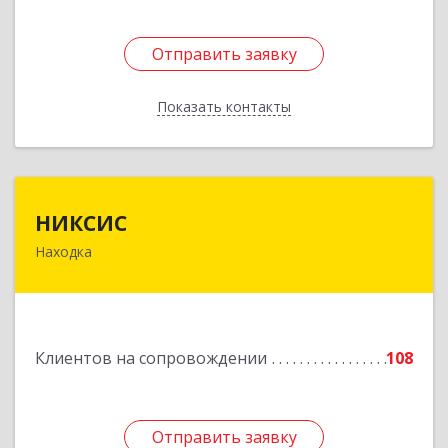
Отправить заявку
Отправить заявку
Показать контакты
Назад
НИКСИС
НИКСИС
Находка
692903, Приморский край, Находка г,
Находкинский пр-кт, дом № 84, кв.73А
Подробнее
Клиентов на сопровождении
108
Отправить заявку
Отправить заявку