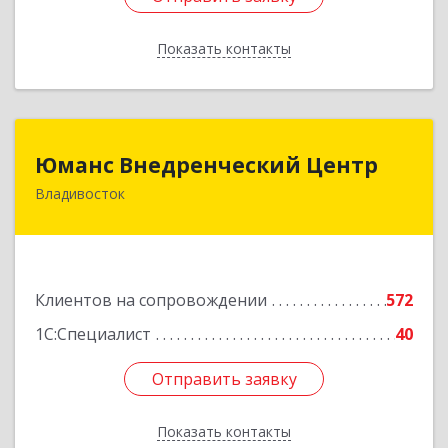
Показать контакты
Назад
Юманс Внедренческий Центр
Юманс Внедренческий Центр
Владивосток
690014, Приморский край, Владивосток г,
Некрасовская ул, дом № 48а
Подробнее
Клиентов на сопровождении
572
1С:Специалист
40
Отправить заявку
Отправить заявку
Показать контакты
Назад