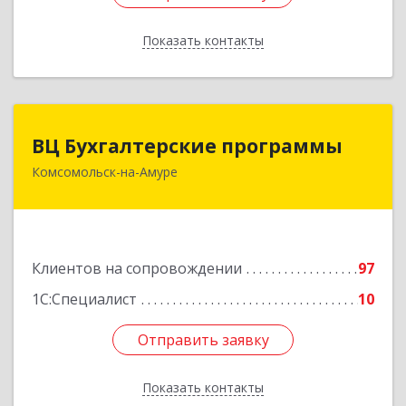
Показать контакты
Назад
ВЦ Бухгалтерские программы
ВЦ Бухгалтерские программы
Комсомольск-на-Амуре
681000, Хабаровский край, Комсомольск-на-
Амуре г, Сидоренко ул, дом № 1А
Подробнее
Клиентов на сопровождении
97
1С:Специалист
10
Отправить заявку
Отправить заявку
Показать контакты
Назад