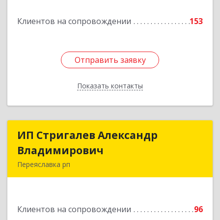
Подробнее
Клиентов на сопровождении
153
Отправить заявку
Отправить заявку
Показать контакты
Назад
ИП Стригалев Александр
ИП Стригалев Александр
Владимирович
Владимирович
Переяславка рп
682910, Хабаровский край, Имени Лазо р-н,
Переяславка рп, Ленина ул, дом № 30, оф.1
Клиентов на сопровождении
96
Подробнее