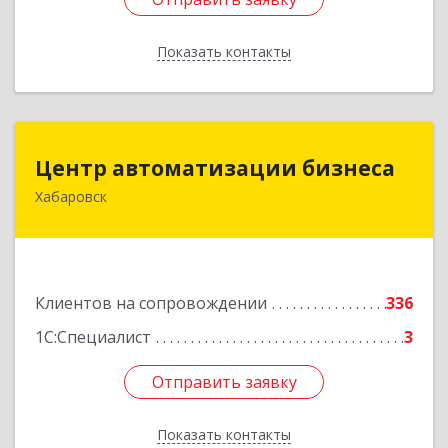
Показать контакты
Назад
Центр автоматизации бизнеса
Центр автоматизации бизнеса
Хабаровск
680030, Хабаровский край, Хабаровск г, Ленина
ул, дом № 4, оф.802
Подробнее
Клиентов на сопровождении
336
1С:Специалист
3
Отправить заявку
Отправить заявку
Показать контакты
Назад