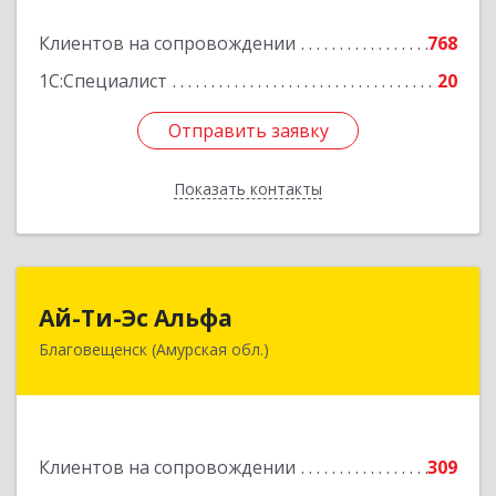
Подробнее
Клиентов на сопровождении
768
1С:Специалист
20
Отправить заявку
Отправить заявку
Показать контакты
Назад
Ай-Ти-Эс Альфа
Ай-Ти-Эс Альфа
Благовещенск (Амурская обл.)
675000, Амурская обл, Благовещенск г, Зейская
ул, дом № 134, оф.515
Подробнее
Клиентов на сопровождении
309