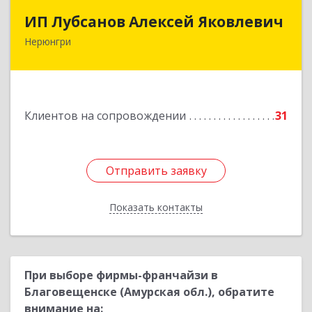
ИП Лубсанов Алексей Яковлевич
ИП Лубсанов Алексей Яковлевич
Нерюнгри
675002, Амурская область, г. Благовещенск, ул.
Краснофлотская ,77/1, кв.38
Подробнее
Клиентов на сопровождении
31
Отправить заявку
Отправить заявку
Показать контакты
Назад
При выборе фирмы-франчайзи в
Благовещенске (Амурская обл.), обратите
внимание на: