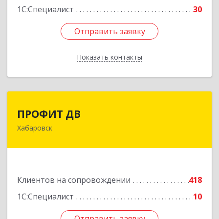
1С:Специалист
30
Отправить заявку
Отправить заявку
Показать контакты
Назад
ПРОФИТ ДВ
ПРОФИТ ДВ
Хабаровск
680000, Хабаровский край, Хабаровск г,
Муравьева-Амурского ул, дом № 25, пом.I
Подробнее
Клиентов на сопровождении
418
1С:Специалист
10
Отправить заявку
Отправить заявку