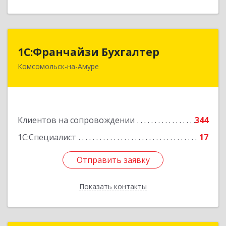
1С:Франчайзи Бухгалтер
1С:Франчайзи Бухгалтер
Комсомольск-на-Амуре
681000, Хабаровский край, Комсомольск-на-
Амуре г, Красногвардейская ул, дом № 14,
оф.202
Подробнее
Клиентов на сопровождении
344
1С:Специалист
17
Отправить заявку
Отправить заявку
Показать контакты
Назад