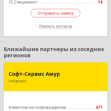
1С:Специалист
14
Отправить заявку
Отправить заявку
Показать контакты
Назад
Ближайшие партнеры из соседних
регионов
Софт-Сервис Амур
Софт-Сервис Амур
Хабаровск
680000, Хабаровский край, Хабаровск г,
Муравьева-Амурского ул., дом № 4, оф.19
Подробнее
Клиентов на сопровождении
477