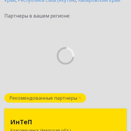
край
,
Республика Саха (Якутия)
,
Хабаровский край
Партнеры в вашем регионе:
Рекомендованные партнеры
ИнТеП
ИнТеП
Благовещенск (Амурская обл.)