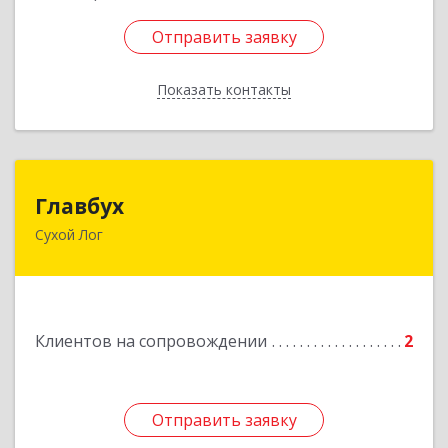
Отправить заявку
Отправить заявку
Показать контакты
Назад
Главбух
Главбух
Сухой Лог
624800, Свердловская обл, Сухой Лог г,
Артиллеристов ул, дом № 41, кв.28
Подробнее
Клиентов на сопровождении
2
Отправить заявку
Отправить заявку