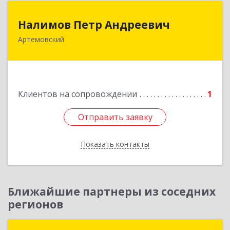
Налимов Петр Андреевич
Налимов Петр Андреевич
Артемовский
623780, Свердловская обл, Артемовский г,
Добролюбова ул, дом № 25
Подробнее
Клиентов на сопровождении
1
Отправить заявку
Отправить заявку
Показать контакты
Назад
Ближайшие партнеры из соседних
регионов