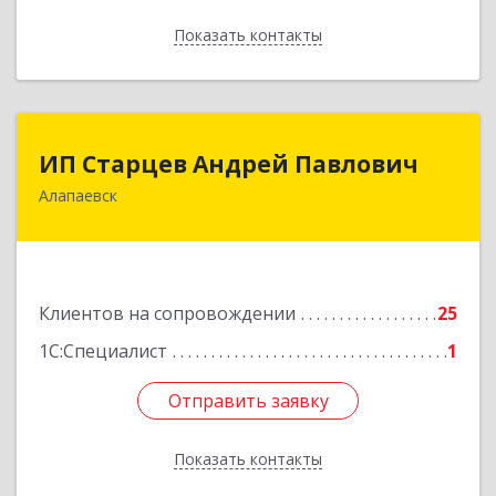
Показать контакты
Назад
ИП Старцев Андрей Павлович
ИП Старцев Андрей Павлович
Алапаевск
624601, Свердловская обл, Алапаевск г,
Братьев Смольниковых ул, дом № 38, кв.16
Подробнее
Клиентов на сопровождении
25
1С:Специалист
1
Отправить заявку
Отправить заявку
Показать контакты
Назад