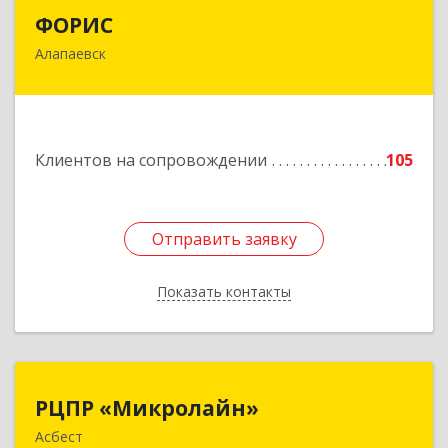
ФОРИС
ФОРИС
Алапаевск
624601, Свердловская обл, Алапаевск г, Ленина
ул, дом № 9
Подробнее
Клиентов на сопровождении
105
Отправить заявку
Отправить заявку
Показать контакты
Назад
РЦПР «Микролайн»
РЦПР «Микролайн»
Асбест
624272, Свердловская обл, Асбест г, имени В.И.