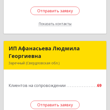
Отправить заявку
Отправить заявку
Показать контакты
Назад
ИП Афанасьева Людмила
ИП Афанасьева Людмила
Георгиевна
Георгиевна
Заречный (Свердловская обл.)
624250, Свердловская обл, Заречный г,
Алещенкова ул, дом № 4, кв.46
Клиентов на сопровождении
69
Подробнее
Отправить заявку
Отправить заявку