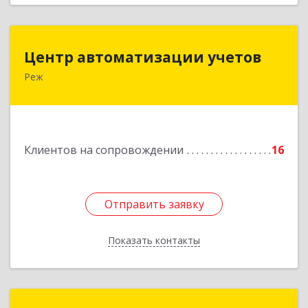
Центр автоматизации учетов
Центр автоматизации учетов
Реж
623750, Свердловская обл, Режевской р-н, Реж
г, Энгельса ул, дом № 6 А
Подробнее
Клиентов на сопровождении
16
Отправить заявку
Отправить заявку
Показать контакты
Назад