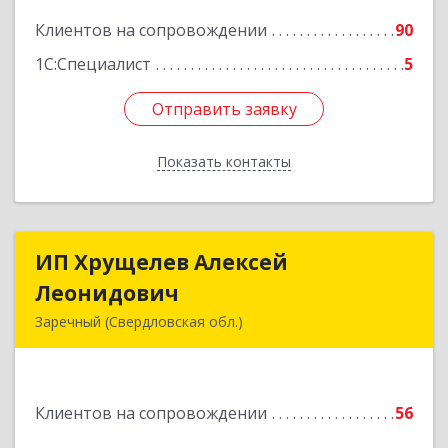
Подробнее
Клиентов на сопровождении
90
1С:Специалист
5
Отправить заявку
Отправить заявку
Показать контакты
Назад
ИП Хрущелев Алексей
ИП Хрущелев Алексей
Леонидович
Леонидович
Заречный (Свердловская обл.)
624250, Свердловская обл, Заречный г,
Курчатова ул, дом № 27/2, кв.57
Клиентов на сопровождении
56
Подробнее