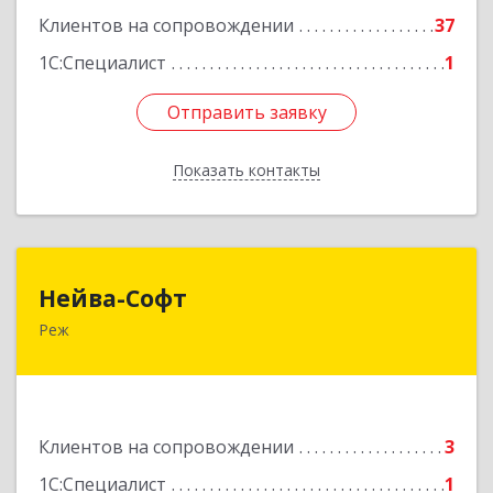
Клиентов на сопровождении
37
1С:Специалист
1
Отправить заявку
Отправить заявку
Показать контакты
Назад
Нейва-Софт
Нейва-Софт
Реж
623750, Свердловская обл, Режевской р-н, Реж
г, Ленина ул, дом № 76/1, оф.1
Подробнее
Клиентов на сопровождении
3
1С:Специалист
1