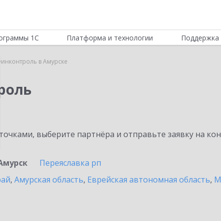
ограммы 1С
Платформа и технологии
Поддержка 
инконтроль в Амурске
роль
очками, выберите партнёра и отправьте заявку на ко
Амурск
Переяславка рп
рай
,
Амурская область
,
Еврейская автономная область
,
М