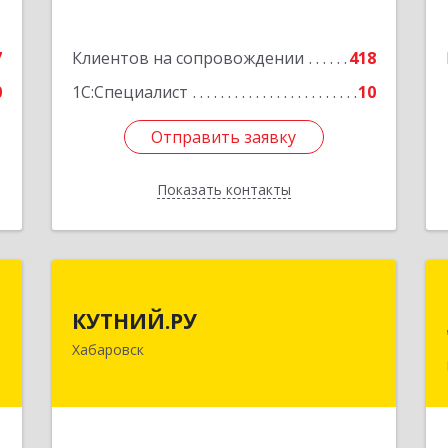
е
Подробнее
7
Клиентов на сопровождении
418
0
1С:Специалист
10
Отправить заявку
Отправить заявку
Показать контакты
Назад
р
КУТНИЙ.РУ
КУТНИЙ.РУ
,
680007, Хабаровский край, Хабаровск
Хабаровск
,
г, Шевчука ул, дом № 42, оф.505
,
2
Подробнее