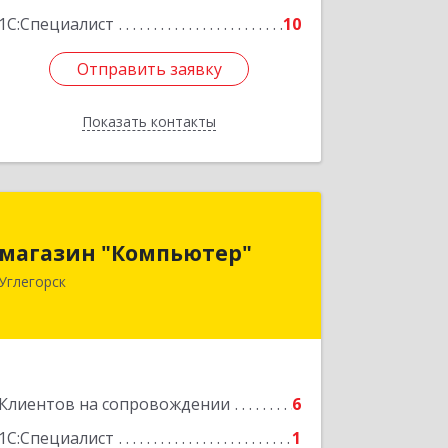
1С:Специалист
10
Отправить заявку
Отправить заявку
Показать контакты
Назад
магазин "Компьютер"
магазин "Компьютер"
694920, Сахалинская обл, Углегорский
Углегорск
р-н, Углегорск г, Победы ул, дом №
169, оф.4
Подробнее
Клиентов на сопровождении
6
1С:Специалист
1