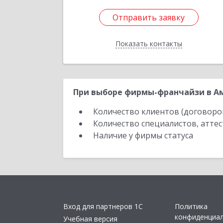
Отправить заявку
Отправить заявку
Показать контакты
Назад
При выборе фирмы-франчайзи в Ам
Количество клиентов (договоро
Количество специалистов, атте
Наличие у фирмы статуса
Вход для партнеров 1С
Политика
конфиденциа
Учебная версия