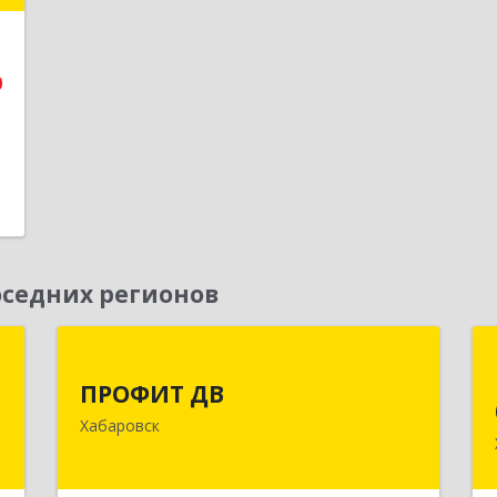
е
0
седних регионов
р
ПРОФИТ ДВ
ПРОФИТ ДВ
к
680000, Хабаровский край, Хабаровск
Хабаровск
,
г, Муравьева-Амурского ул, дом № 25,
9
пом.I