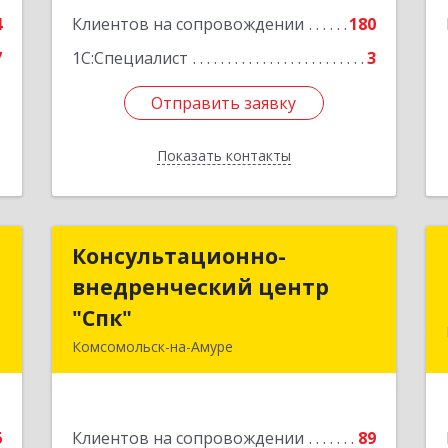
е
4
Клиентов на сопровождении
180
7
1С:Специалист
3
Отправить заявку
Отправить заявку
Показать контакты
Назад
р
Консультационно-
Консультационно-
ч
внедренческий центр
внедренческий центр
"Спк"
"Спк"
и
Комсомольск-на-Амуре
,
681013, Хабаровский край,
1
Комсомольск-на-Амуре г, Димитрова,
дом № 5, кв.302
е
6
Клиентов на сопровождении
89