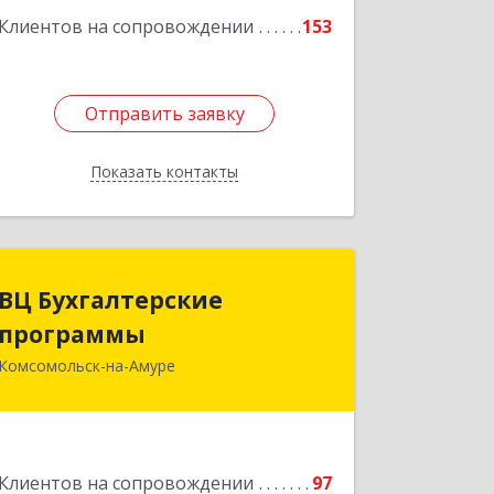
Клиентов на сопровождении
153
Отправить заявку
Отправить заявку
Показать контакты
Назад
ВЦ Бухгалтерские
ВЦ Бухгалтерские
программы
программы
Комсомольск-на-Амуре
681000, Хабаровский край,
Комсомольск-на-Амуре г, Сидоренко
ул, дом № 1А
Подробнее
Клиентов на сопровождении
97