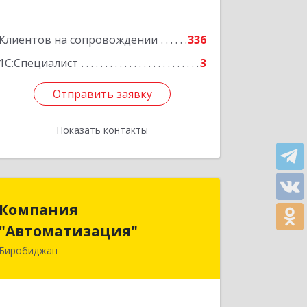
Подробнее
Клиентов на сопровождении
336
1С:Специалист
3
Отправить заявку
Отправить заявку
Показать контакты
Назад
Компания
Компания
"Автоматизация"
"Автоматизация"
Биробиджан
679016, Еврейская Аобл, Биробиджан
г, Советская ул, дом № 59, кв.3
Подробнее