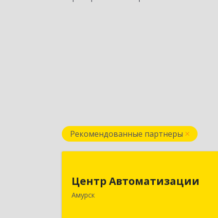
Рекомендованные партнеры
Центр Автоматизаци
Центр Автоматизации
682640, Хабаровский край, Амурск г
Амурск
Мира пр-кт, дом № 55, оф.