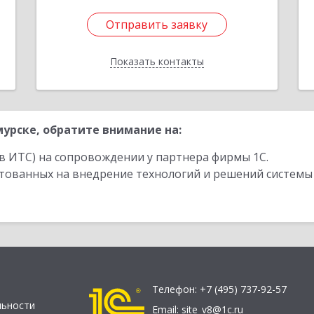
Отправить заявку
Отправить заявку
Показать контакты
Назад
урске, обратите внимание на:
в ИТС) на сопровождении у партнера фирмы 1С.
стованных на внедрение технологий и решений системы
Телефон:
+7 (495) 737-92-57
льности
Email:
site_v8@1c.ru