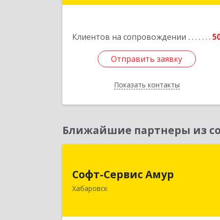
Подробне
Клиентов на сопровождении
5
Отправить заявку
Отправить заявку
Показать контакты
Назад
Ближайшие партнеры из со
Софт-Сервис Аму
Софт-Сервис Амур
680000, Хабаровский край, Хабаровс
Хабаровск
г, Муравьева-Амурского ул., дом № 4
оф.1