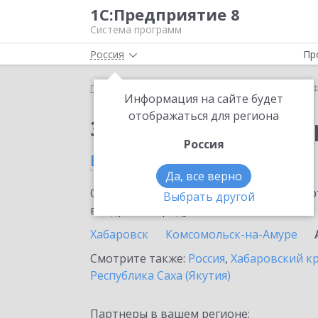
1С:Предприятие 8
Система программ
Россия
Пр
Главная
Сервисы ИТС
1С-Финконтроль
1С-Ф
Информация на сайте будет
отображаться для региона
Заказать 1С-Финконт
Россия
в Амурске
Да, все верно
Ознакомьтесь с информационными карт
Выбрать другой
внедрение продукта.
Хабаровск
Комсомольск-на-Амуре
Смотрите также:
Россия
,
Хабаровский к
Республика Саха (Якутия)
Партнеры в вашем регионе: