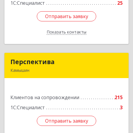
1С:Специалист
25
Отправить заявку
Отправить заявку
Показать контакты
Назад
Перспектива
Перспектива
Камышин
403850, Волгоградская обл, Камышин г,
Леонова ул, дом № 26
Клиентов на сопровождении
215
Подробнее
1С:Специалист
3
Отправить заявку
Отправить заявку