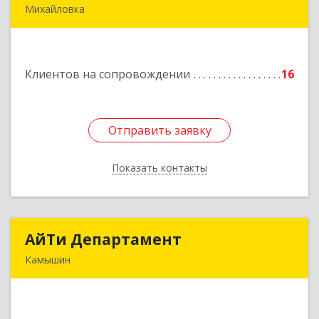
Михайловка
Подробнее
Клиентов на сопровождении
16
Отправить заявку
Отправить заявку
Показать контакты
Назад
АйТи Департамент
АйТи Департамент
Камышин
403882, Волгоградская обл, Камышин г,
Пролетарская ул, дом № 10/1