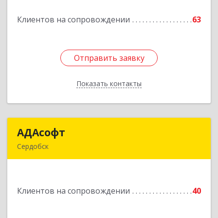
Клиентов на сопровождении
63
Подробнее
Отправить заявку
Отправить заявку
Показать контакты
Назад
АДАсофт
АДАсофт
Сердобск
442894, Пензенская обл, Сердобск г,
Чайковского ул, дом № 96А, кв.6
Клиентов на сопровождении
40
Подробнее