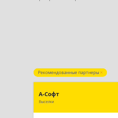
Рекомендованные партнеры
А-Соф
А-Софт
Выселки
353100, Краснодарский край
Выселковский район, Выселки ст-ца
Степная ул, дом № 