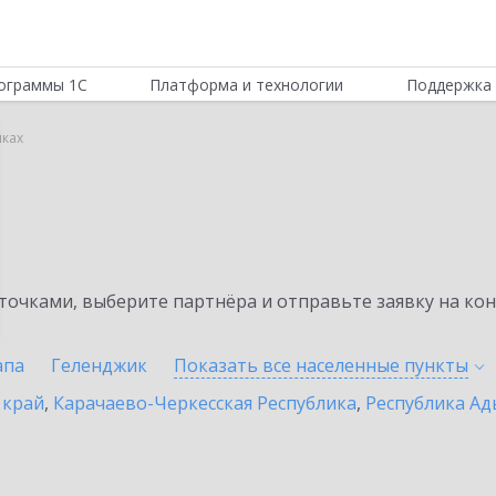
ограммы 1С
Платформа и технологии
Поддержка 
лках
очками, выберите партнёра и отправьте заявку на ко
апа
Геленджик
Показать все населенные
пункты
 край
,
Карачаево-Черкесская Республика
,
Республика Ад