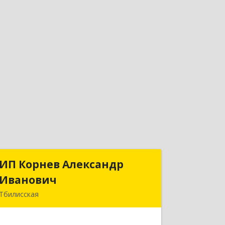
ИП Корнев Александр
ИП Корнев Александр
Иванович
Иванович
Тбилисская
352360, Краснодарский край,
Тбилисский р-н, Тбилисская ст-ца,