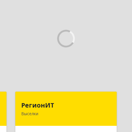
т
РегионИТ
РегионИТ
Выселки
,
353103, Краснодарский край, м.р-н
,
Выселковский, с.п. Выселковское,
1
Выселки ст-ца, Рябиновая (Дорожник