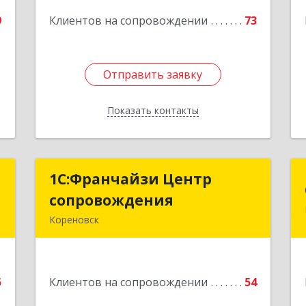
е
Подробнее
9
Клиентов на сопровождении
73
1
Отправить заявку
Отправить заявку
Показать контакты
Назад
о
1С:Франчайзи Центр
1С:Франчайзи Центр
сопровождения
сопровождения
,
Кореновск
6
Подробнее
е
5
Клиентов на сопровождении
54