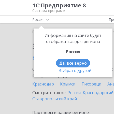
1С:Предприятие 8
Система программ
Россия
Пр
Главная
Сервисы ИТС
1С-ЭТП
1С-ЭТП в Высе
Информация на сайте будет
отображаться для региона
Заказать 1С-ЭТП
Россия
в Выселках
Да, все верно
Ознакомьтесь с информационными карт
Выбрать другой
внедрение продукта.
Краснодар
Крымск
Тихорецк
Ан
Смотрите также:
Россия
,
Краснодарский
Ставропольский край
Партнеры в вашем регионе: