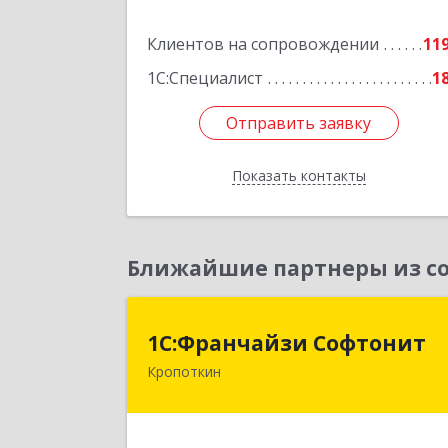
Подробне
Клиентов на сопровождении
11
1С:Специалист
1
Отправить заявку
Отправить заявку
Показать контакты
Назад
Ближайшие партнеры из со
1С:Франчайзи Софтони
1С:Франчайзи Софтонит
Кропоткин
352380, Краснодарский край
Кавказский р-н, Кропоткин г
Коммунальный пер, дом № 