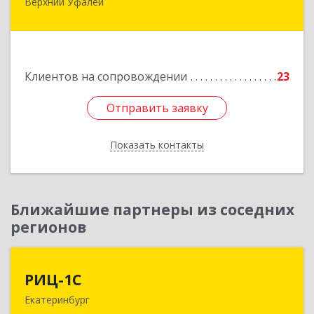
Верхний Уфалей
456800, Челябинская обл, Верхний Уфалей г,
Ленина ул, дом № 147
Подробнее
Клиентов на сопровождении
23
Отправить заявку
Отправить заявку
Показать контакты
Назад
Ближайшие партнеры из соседних
регионов
РИЦ-1С
РИЦ-1С
Екатеринбург
620102, Свердловская обл, Екатеринбург г,