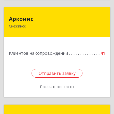
Арконис
Арконис
Снежинск
456773, Челябинская обл, Снежинск г,
Захаренкова ул, дом № 1
Подробнее
Клиентов на сопровождении
41
Отправить заявку
Отправить заявку
Показать контакты
Назад
Компас