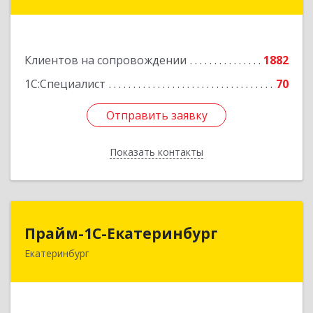
Фурманова ул, дом № 124
Подробнее
Клиентов на сопровождении
1882
1С:Специалист
70
Отправить заявку
Отправить заявку
Показать контакты
Назад
Прайм-1С-Екатеринбург
Прайм-1С-Екатеринбург
Екатеринбург
620142, Свердловская обл, Екатеринбург г, 8
Марта ул, дом № 49, оф.609
Подробнее