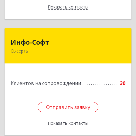
Показать контакты
Назад
Инфо-Софт
Инфо-Софт
Сысерть
624021, Свердловская обл, Сысерть г, Коммуны
ул, дом № 39, кв.13
Подробнее
Клиентов на сопровождении
30
Отправить заявку
Отправить заявку
Показать контакты
Назад