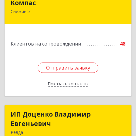
Компас
Снежинск
456776, Челябинская обл, Снежинск г,
Комсомольская ул, дом № 12, кв.71
Подробнее
Клиентов на сопровождении
48
Отправить заявку
Отправить заявку
Показать контакты
Назад
ИП Доценко Владимир
ИП Доценко Владимир
Евгеньевич
Евгеньевич
Ревда