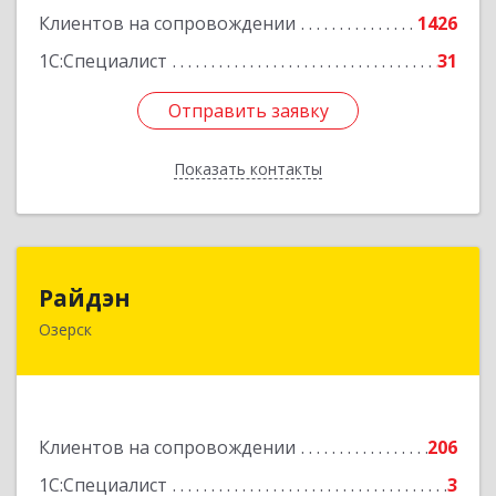
Клиентов на сопровождении
1426
1С:Специалист
31
Отправить заявку
Отправить заявку
Показать контакты
Назад
Райдэн
Райдэн
Озерск
456783, Челябинская обл, Озерск г, Ленина пр-
кт, дом № 90
Подробнее
Клиентов на сопровождении
206
1С:Специалист
3