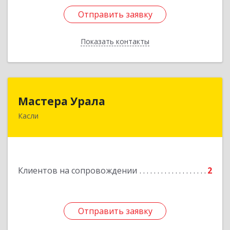
Отправить заявку
Отправить заявку
Показать контакты
Назад
Мастера Урала
Мастера Урала
Касли
456830, Челябинская обл., г. Касли, ул. Карла
Либкнехта, д. 112а
Подробнее
Клиентов на сопровождении
2
Отправить заявку
Отправить заявку