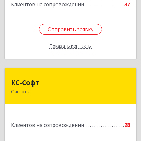
Клиентов на сопровождении
37
Отправить заявку
Отправить заявку
Показать контакты
Назад
КС-Софт
КС-Софт
Сысерть
624001, Свердловская обл, Сысертский р-н,
Черданцево с, Чапаева ул, дом № 39
Подробнее
Клиентов на сопровождении
28