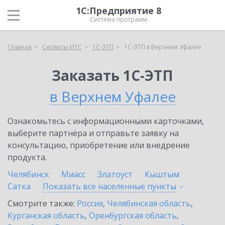
1С:Предприятие 8
Система программ
Главная
Сервисы ИТС
1С-ЭТП
1С-ЭТП в Верхнем Уфалее
Заказать 1С-ЭТП
в Верхнем Уфалее
Ознакомьтесь с информационными карточками,
выберите партнёра и отправьте заявку на
консультацию, приобретение или внедрение
продукта.
Челябинск
Миасс
Златоуст
Кыштым
Сатка
Показать все населенные
пункты
Смотрите также:
Россия
,
Челябинская область
,
Курганская область
,
Оренбургская область
,