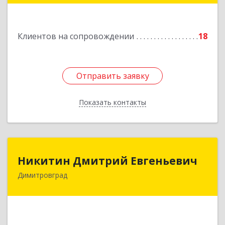
Мулловское, стр. 7/5, офис 5
Подробнее
Клиентов на сопровождении
18
Отправить заявку
Отправить заявку
Показать контакты
Назад
Никитин Дмитрий Евгеньевич
Никитин Дмитрий Евгеньевич
Димитровград
433513, Ульяновская
область,г.Димитровград,ул.Победы, д.9, кв.52
Подробнее