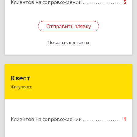
Клиентов на сопровождении
5
Отправить заявку
Отправить заявку
Показать контакты
Назад
Квест
Квест
Жигулевск
445350, Самарская обл., Жигулевск, ул.Пушкина,
21, офис 4
Подробнее
Клиентов на сопровождении
1