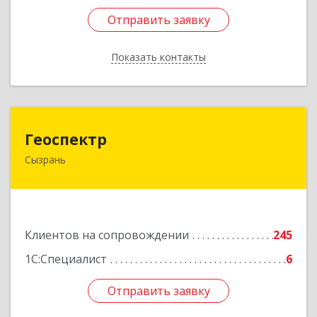
Отправить заявку
Отправить заявку
Показать контакты
Назад
Геоспектр
Геоспектр
Сызрань
446001, Самарская обл, Сызрань г, Кирова ул,
дом № 46
Подробнее
Клиентов на сопровождении
245
1С:Специалист
6
Отправить заявку
Отправить заявку