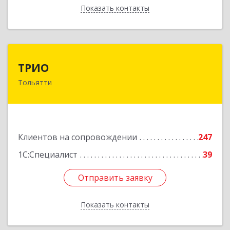
Показать контакты
Назад
ТРИО
ТРИО
Тольятти
445004, Самарская обл, Тольятти г,
Автозаводское ш, дом № 21, оф.200
Подробнее
Клиентов на сопровождении
247
1С:Специалист
39
Отправить заявку
Отправить заявку
Показать контакты
Назад