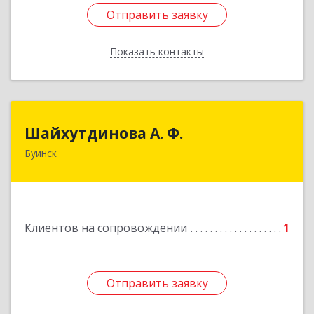
Отправить заявку
Отправить заявку
Показать контакты
Назад
Шайхутдинова А. Ф.
Шайхутдинова А. Ф.
Буинск
РТ, г.Буинск, ул.Р.Люксембург, д.144Б
Подробнее
Клиентов на сопровождении
1
Отправить заявку
Отправить заявку