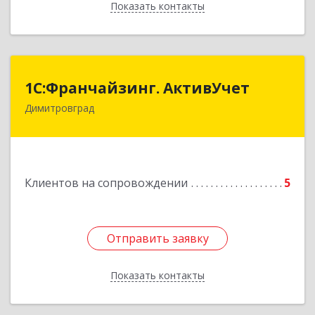
Показать контакты
Назад
1С:Франчайзинг. АктивУчет
1С:Франчайзинг. АктивУчет
Димитровград
433505, Ульяновская обл., г. Димитровград, ул.
Западная, д. 34 - 14
Подробнее
Клиентов на сопровождении
5
Отправить заявку
Отправить заявку
Показать контакты
Назад