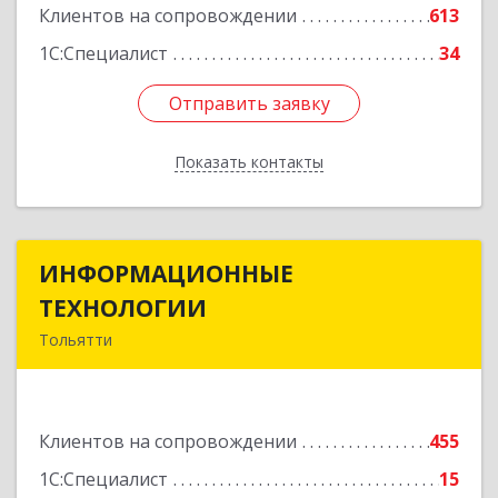
Клиентов на сопровождении
613
1С:Специалист
34
Отправить заявку
Отправить заявку
Показать контакты
Назад
ИНФОРМАЦИОННЫЕ
ИНФОРМАЦИОННЫЕ
ТЕХНОЛОГИИ
ТЕХНОЛОГИИ
Тольятти
445043, Самарская обл, Тольятти г, Южное ш,
дом № 161, корпус 2.1, оф.309А
Клиентов на сопровождении
455
Подробнее
1С:Специалист
15