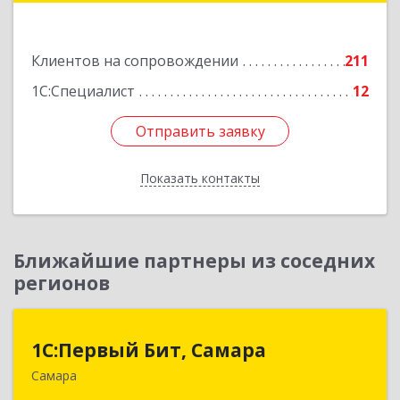
Подробнее
Клиентов на сопровождении
211
1С:Специалист
12
Отправить заявку
Отправить заявку
Показать контакты
Назад
Ближайшие партнеры из соседних
регионов
1С:Первый Бит, Самара
1С:Первый Бит, Самара
Самара
443013, Самарская обл, Самара г, Дачная ул,