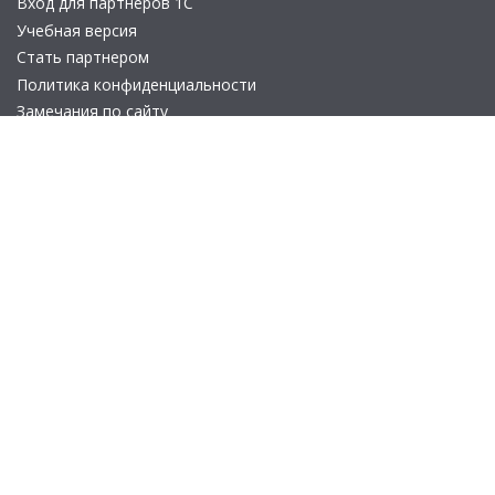
Вход для партнеров 1С
Учебная версия
Стать партнером
Политика конфиденциальности
Замечания по сайту
Другие сайты
Телефон:
+7 (495) 737-92-57
Email:
site_v8@1c.ru
Отдел продаж:
г. Москва
,
улица Селезнёвская, дом 21
© 2026 АО «Группа 1С» (правопреемник «1С»). Все права на сайт
защищены
© 2011- 2026 ООО «1С-Софт» (
о компании
).
Исключительное право на технологическую платформу
«1С:Предприятие 8» и типовые конфигурации программных