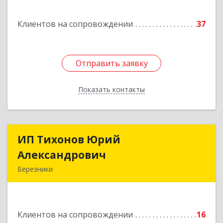
Подробнее
Клиентов на сопровождении
37
Отправить заявку
Отправить заявку
Показать контакты
Назад
ИП Тихонов Юрий
ИП Тихонов Юрий
Александрович
Александрович
Березники
618400, Пермский край, Березники г, Карла
Маркса ул, дом № 48, оф.431
Клиентов на сопровождении
16
Подробнее