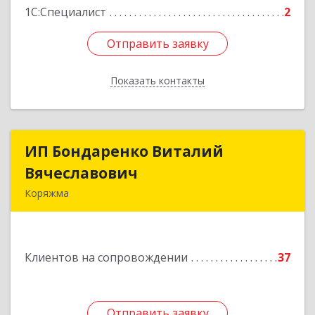
1С:Специалист
2
Отправить заявку
Отправить заявку
Показать контакты
Назад
ИП Бондаренко Виталий
ИП Бондаренко Виталий
Вячеславович
Вячеславович
Коряжма
165650, Архангельская обл, Коряжма г,
Набережная им Н.Островского ул, дом № 38
Клиентов на сопровождении
37
Подробнее
Отправить заявку
Отправить заявку