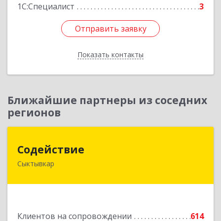
1С:Специалист
3
Отправить заявку
Отправить заявку
Показать контакты
Назад
Ближайшие партнеры из соседних
регионов
Содействие
Содействие
Сыктывкар
167004, Коми Респ, Сыктывкар г, Первомайская
ул, дом № 149
Подробнее
Клиентов на сопровождении
614