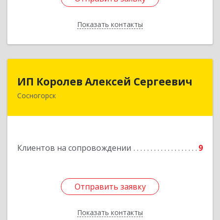
Показать контакты
Назад
ИП Королев Алексей Сергеевич
ИП Королев Алексей Сергеевич
Сосногорск
169500, Коми Респ, Сосногорск г, Советская ул,
дом № 30, кв.12
Подробнее
Клиентов на сопровождении
9
Отправить заявку
Отправить заявку
Показать контакты
Назад