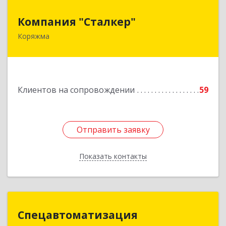
Компания "Сталкер"
Компания "Сталкер"
Коряжма
165651, Архангельская обл, Коряжма г,
Архангельская ул, дом № 14
Подробнее
Клиентов на сопровождении
59
Отправить заявку
Отправить заявку
Показать контакты
Назад
Спецавтоматизация
Спецавтоматизация