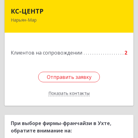
КС-ЦЕНТР
КС-ЦЕНТР
Нарьян-Мар
Подробнее
Клиентов на сопровождении
2
Отправить заявку
Отправить заявку
Показать контакты
Назад
При выборе фирмы-франчайзи в Ухте,
обратите внимание на: