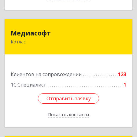
Медиасофт
Медиасофт
Котлас
165300, Архангельская обл, Котлас г,
Маяковского ул, дом № 5
Подробнее
Клиентов на сопровождении
123
1С:Специалист
1
Отправить заявку
Отправить заявку
Показать контакты
Назад