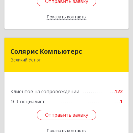
Отправить заявку
Отправить заявку
Показать контакты
Назад
Солярис Компьютерс
Солярис Компьютерс
Великий Устюг
162390, Вологодская обл, Великий Устюг г,
Виноградова ул, дом № 87
Подробнее
Клиентов на сопровождении
122
1С:Специалист
1
Отправить заявку
Отправить заявку
Показать контакты
Назад