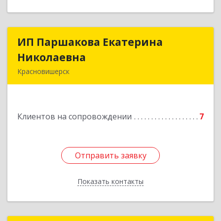
ИП Паршакова Екатерина
ИП Паршакова Екатерина
Николаевна
Николаевна
Красновишерск
618590, Пермский край, Красновишерск г,
Карла Маркса ул, дом № 27, кв.8
Клиентов на сопровождении
7
Подробнее
Отправить заявку
Отправить заявку
Показать контакты
Назад