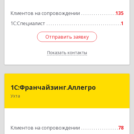
Подробнее
Клиентов на сопровождении
135
1С:Специалист
1
Отправить заявку
Отправить заявку
Показать контакты
Назад
1С:Франчайзинг.Аллегро
1С:Франчайзинг.Аллегро
Ухта
169304, Коми Респ, Ухта г, Чернова ул, дом №
33, кв.49
Подробнее
Клиентов на сопровождении
78