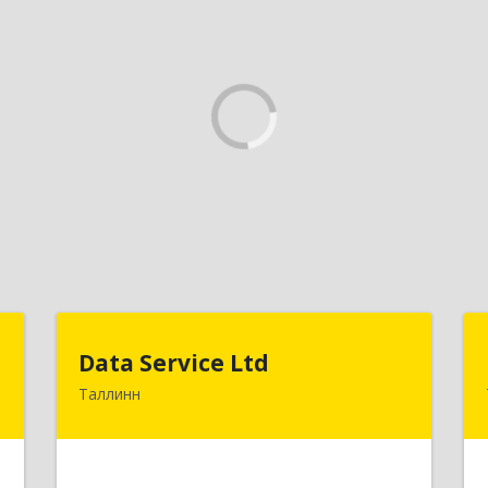
U
Data Service Ltd
Data Service Ltd
Таллинн
-
Estonia, Laulupeo 24, Tallinn, 10128
5
Подробнее
е