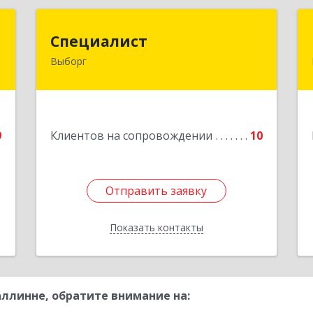
Т
Специалист
Специалист
Выборг
,
188800, Ленинградская обл,
,
Выборгский р-н, Выборг г, Советская
3
ул, дом № 5, оф.8
е
Подробнее
9
Клиентов на сопровождении
10
Отправить заявку
Отправить заявку
Показать контакты
Назад
ллинне, обратите внимание на: