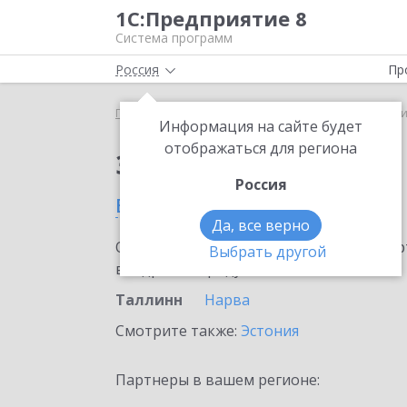
1С:Предприятие 8
Система программ
Россия
Пр
Главная
Сервисы ИТС
1С-ЭТП
1С-ЭТП в Талл
Информация на сайте будет
отображаться для региона
Заказать 1С-ЭТП
Россия
в Таллинне
Да, все верно
Ознакомьтесь с информационными карт
Выбрать другой
внедрение продукта.
Таллинн
Нарва
Смотрите также:
Эстония
Партнеры в вашем регионе: