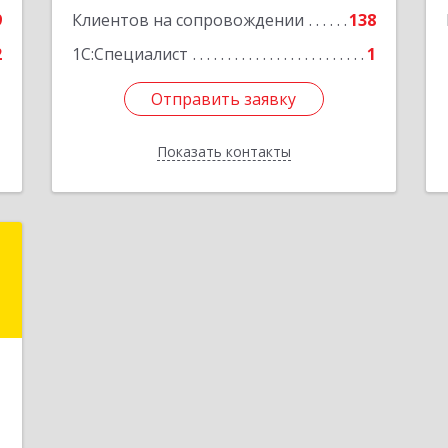
9
Клиентов на сопровождении
138
2
1С:Специалист
1
Отправить заявку
Отправить заявку
Показать контакты
Назад
S
8
е