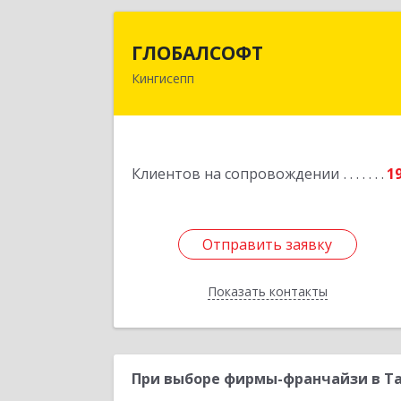
ГЛОБАЛСОФ
ГЛОБАЛСОФТ
Кингисепп
188485, Ленинградская обл
Кингисеппский р-н, Кингисепп г
Красногвардейская ул, дом № 6/1
Подробне
Клиентов на сопровождении
1
Отправить заявку
Отправить заявку
Показать контакты
Назад
При выборе фирмы-франчайзи в Та