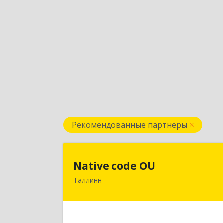
Рекомендованные партнеры
Native code O
Native code OU
Таллинн
13424, Estonia, Tallinn, Varese tn.10A
4
Подробне