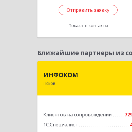
Отправить заявку
Отправить заявку
Показать контакты
Назад
Ближайшие партнеры из со
ИНФОКО
ИНФОКОМ
Псков
180000, Псковская обл, Псков г
Советская ул, дом № 42
Подробне
Клиентов на сопровождении
72
1С:Специалист