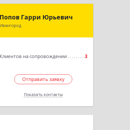
Попов Гарри Юрьевич
Попов Гарри Юрьевич
Ивангород
Подробнее
Клиентов на сопровождении
3
Отправить заявку
Отправить заявку
Показать контакты
Назад