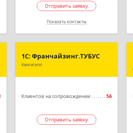
Отправить заявку
Отправить заявку
Показать контакты
Назад
а
1С: Франчайзинг.ТУБУС
1С: Франчайзинг.ТУБУС
а
Кингисепп
Подробнее
,
5
8
Клиентов на сопровождении
56
е
Отправить заявку
Отправить заявку