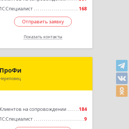
1С:Специалист
168
Отправить заявку
Отправить заявку
Показать контакты
Назад
ПроФи
ПроФи
Череповец
162602, Вологодская обл, Череповец
г, Советский пр-кт, дом № 99а, этаж 5,
оф. 501
Подробнее
Клиентов на сопровождении
184
1С:Специалист
9