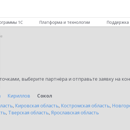
ограммы 1С
Платформа и технологии
Поддержка 
ле
очками, выберите партнёра и отправьте заявку на ко
а
Кириллов
Сокол
бласть
,
Кировская область
,
Костромская область
,
Новгор
сть
,
Тверская область
,
Ярославская область