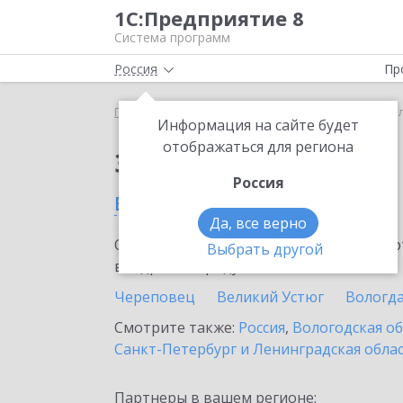
1С:Предприятие 8
Система программ
Россия
Пр
Главная
Сервисы ИТС
1С-ЭТП
1С-ЭТП в Соко
Информация на сайте будет
отображаться для региона
Заказать 1С-ЭТП
Россия
в Соколе
Да, все верно
Ознакомьтесь с информационными карт
Выбрать другой
внедрение продукта.
Череповец
Великий Устюг
Вологд
Смотрите также:
Россия
,
Вологодская о
Санкт-Петербург и Ленинградская обла
Партнеры в вашем регионе: