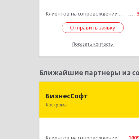
Подробне
Клиентов на сопровождении
Отправить заявку
Отправить заявку
Показать контакты
Назад
Ближайшие партнеры из со
БизнесСоф
БизнесСофт
Кострома
156016, Костромская обл, Кострома г
Профсоюзная ул, дом № 14а, пом.1
каб. 
Подробне
Клиентов на сопровождении
100