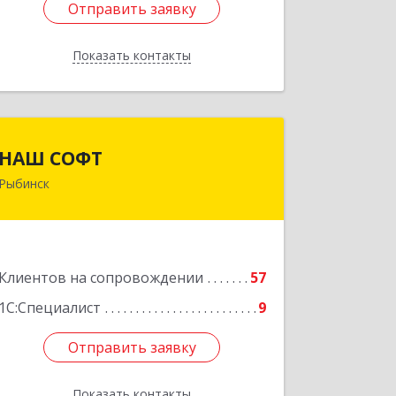
Отправить заявку
Отправить заявку
Показать контакты
Назад
НАШ СОФТ
НАШ СОФТ
Рыбинск
152903, Ярославская обл, Рыбинский
р-н, Рыбинск г, Свободы ул, дом № 6-4
Подробнее
Клиентов на сопровождении
57
1С:Специалист
9
Отправить заявку
Отправить заявку
Показать контакты
Назад