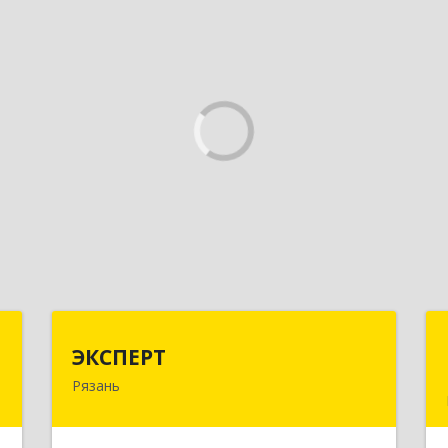
Г
ЭКСПЕРТ
ЭКСПЕРТ
Рязань
д
390000, Рязанская обл, Рязань г,
м
Кудрявцева ул, дом № 66
3