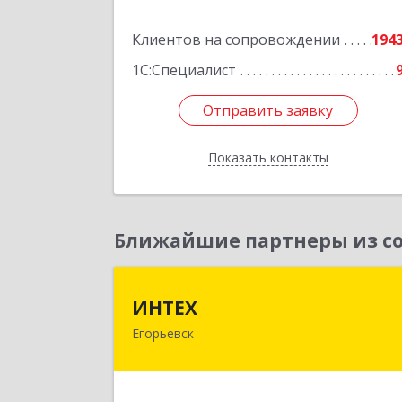
Подробне
Клиентов на сопровождении
194
1С:Специалист
Отправить заявку
Отправить заявку
Показать контакты
Назад
Ближайшие партнеры из со
ИНТЕ
ИНТЕХ
Егорьевск
140300, Московская обл, Егорьевск г
5-й мкр, дом № 10, оф.