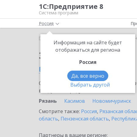
1С:Предприятие 8
Система программ
Россия
Пр
Главная
Сервисы ИТС
1С-ЭТП
1С-ЭТП в Ряза
Информация на сайте будет
отображаться для региона
Заказать 1С-ЭТП
Россия
в Рязани
Да, все верно
Ознакомьтесь с информационными карт
Выбрать другой
внедрение продукта.
Рязань
Касимов
Новомичуринск
Смотрите также:
Россия
,
Рязанская обла
область
,
Пензенская область
,
Республик
Партнеры в вашем регионе: