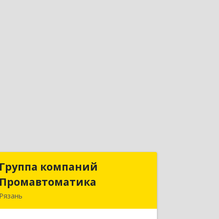
Группа компаний
Группа компаний
Промавтоматика
Промавтоматика
Рязань
390005, Рязанская обл, Рязань г,
Татарская ул, дом № 21