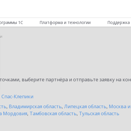
ограммы 1С
Платформа и технологии
Поддержка 
ни
очками, выберите партнёра и отправьте заявку на ко
Спас-Клепики
сть
,
Владимирская область
,
Липецкая область
,
Москва и
а Мордовия
,
Тамбовская область
,
Тульская область