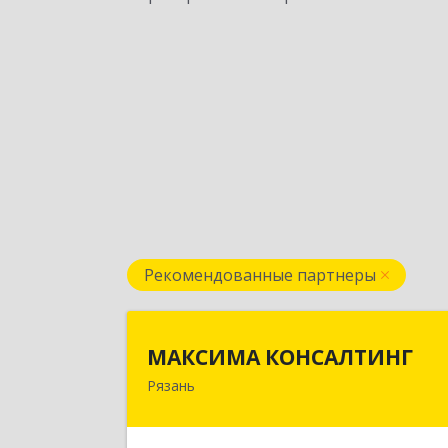
Рекомендованные партнеры
МАКСИМА КОНСАЛТИН
МАКСИМА КОНСАЛТИНГ
Рязань
390006, Рязанская обл, г.о.горо
Рязань, Рязань г, Грибоедова ул, до
№ 22, пом.H1