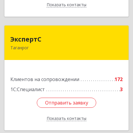
Показать контакты
Назад
ЭкспертС
ЭкспертС
Таганрог
347905, Ростовская обл, Таганрог г,
Социалистическая ул, дом № 2, оф.300
Подробнее
Клиентов на сопровождении
172
1С:Специалист
3
Отправить заявку
Отправить заявку
Показать контакты
Назад