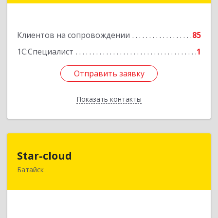
Подробнее
Клиентов на сопровождении
85
1С:Специалист
1
Отправить заявку
Отправить заявку
Показать контакты
Назад
Star-cloud
Star-cloud
Батайск
346880, Ростовская обл, Батайск г, Фермерская
ул, дом № 16, оф.8
Подробнее