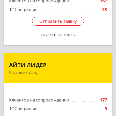
Клиентов на сопровождении
367
1С:Специалист
33
Отправить заявку
Отправить заявку
Показать контакты
Назад
АЙТИ ЛИДЕР
АЙТИ ЛИДЕР
Ростов-на-Дону
344065, Ростовская обл, Ростов-на-Дону г,
Беломорский пер, дом № 98, оф.206
Подробнее
Клиентов на сопровождении
177
1С:Специалист
9