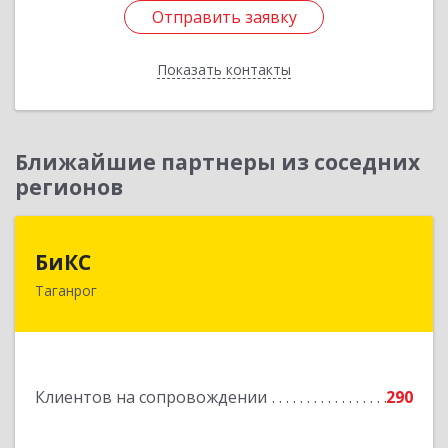
Отправить заявку
Отправить заявку
Показать контакты
Назад
Ближайшие партнеры из соседних
регионов
БиКС
БиКС
Таганрог
347900, Ростовская обл, Таганрог г, Фрунзе ул,
дом № 74, кв.1
Подробнее
Клиентов на сопровождении
290