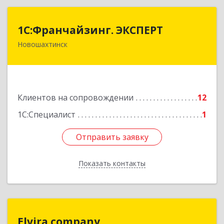
1С:Франчайзинг. ЭКСПЕРТ
1С:Франчайзинг. ЭКСПЕРТ
Новошахтинск
346901, Ростовская обл, Новошахтинск г,
Куйбышева ул, дом № 6, кв.2
Подробнее
Клиентов на сопровождении
12
1С:Специалист
1
Отправить заявку
Отправить заявку
Показать контакты
Назад
Elvira.company
Elvira.company