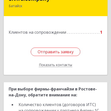
Батайск
Подробнее
Клиентов на сопровождении
1
Отправить заявку
Отправить заявку
Показать контакты
Назад
При выборе фирмы-франчайзи в Ростове-
на-Дону, обратите внимание на:
Количество клиентов (договоров ИТС)
на сопровождении у партнера фирмы 1С.