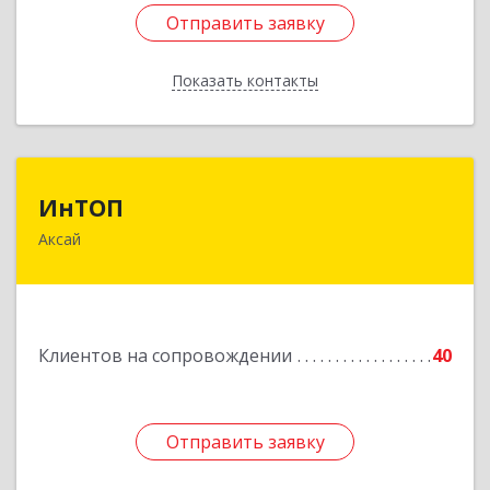
Отправить заявку
Отправить заявку
Показать контакты
Назад
ИнТОП
ИнТОП
Аксай
344000, Ростов-на-Дону г, Буденновский пр-кт,
дом № 80, оф.1004
Подробнее
Клиентов на сопровождении
40
Отправить заявку
Отправить заявку