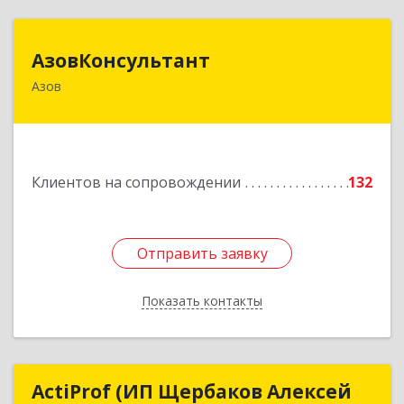
АзовКонсультант
АзовКонсультант
Азов
346780, Ростовская обл, Азов г, Петровский б-р,
дом № 5
Подробнее
Клиентов на сопровождении
132
Отправить заявку
Отправить заявку
Показать контакты
Назад
ActiProf (ИП Щербаков Алексей
ActiProf (ИП Щербаков Алексей