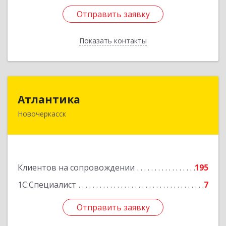
Отправить заявку
Отправить заявку
Показать контакты
Назад
Атлантика
Атлантика
Новочеркасск
346428, Ростовская обл, Новочеркасск г,
Кривопустенко пер, домовладение № 4А, пом.1
Подробнее
Клиентов на сопровождении
195
1С:Специалист
7
Отправить заявку
Отправить заявку