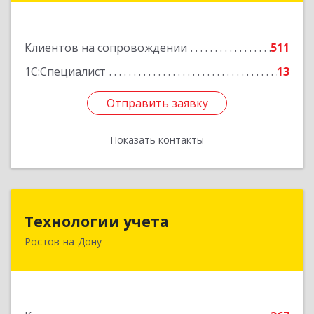
47Б
Подробнее
Клиентов на сопровождении
511
1С:Специалист
13
Отправить заявку
Отправить заявку
Показать контакты
Назад
Технологии учета
Технологии учета
Ростов-на-Дону
344064, Ростовская обл, Ростов-на-Дону г,
Вавилова ул, дом № 68, оф.309
Подробнее