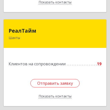
Показать контакты
Назад
РеалТайм
РеалТайм
Шахты
346504, Ростовская обл, Шахты г,
Чернышевского ул, дом № 42
Подробнее
Клиентов на сопровождении
19
Отправить заявку
Отправить заявку
Показать контакты
Назад