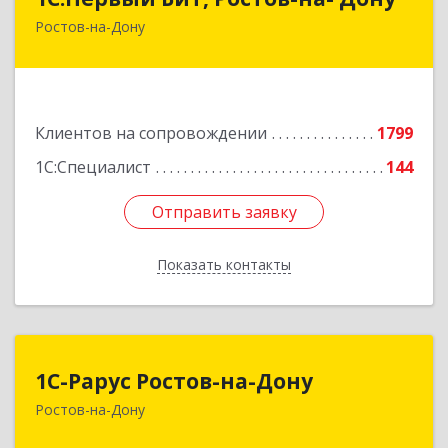
Ростов-на-Дону
344091, Ростовская обл, Ростов-на-Дону г,
Малиновского ул, дом № 3, корпус 1, пом.36
Подробнее
Клиентов на сопровождении
1799
1С:Специалист
144
Отправить заявку
Отправить заявку
Показать контакты
Назад
1С-Рарус Ростов-на-Дону
1С-Рарус Ростов-на-Дону
Ростов-на-Дону
344002, Ростовская обл, г.о. город Ростов-на-
Дону, Ростов-на-Дону г, Газетный пер, дом №