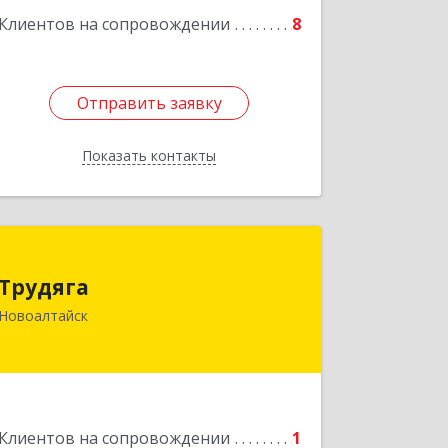
Подробнее
Клиентов на сопровождении
8
Отправить заявку
Отправить заявку
Показать контакты
Назад
Трудяга
Трудяга
658080, Алтайский край, Новоалтайск
Новоалтайск
г, Прудская ул, дом № 10-21
Подробнее
Клиентов на сопровождении
1