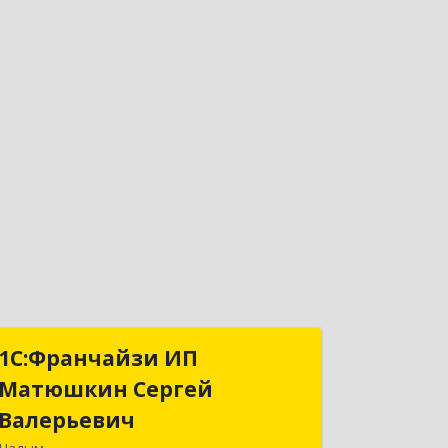
1С:Франчайзи ИП
1С:Франчайзи ИП
Матюшкин Сергей
Матюшкин Сергей
Валерьевич
Валерьевич