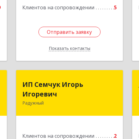
9
Клиентов на сопровождении
5
Отправить заявку
Отправить заявку
Показать контакты
Назад
в
ИП Семчук Игорь
ИП Семчук Игорь
ч
Игоревич
Игоревич
Радужный
,
628464, ХМАО-Югра, г. Радужный, 1
2
мкн., строение 43
е
Подробнее
1
Клиентов на сопровождении
2