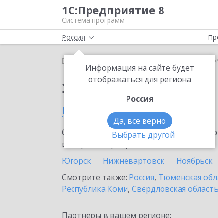
1С:Предприятие 8
Система программ
Россия
Пр
Главная
Сервисы ИТС
1С-ЭТП
1С-ЭТП в Ново
Информация на сайте будет
отображаться для региона
Заказать 1С-ЭТП
Россия
в Новом Уренгое
Да, все верно
Ознакомьтесь с информационными карт
Выбрать другой
внедрение продукта.
Югорск
Нижневартовск
Ноябрьск
Смотрите также:
Россия
,
Тюменская обл
Республика Коми
,
Свердловская област
Партнеры в вашем регионе: