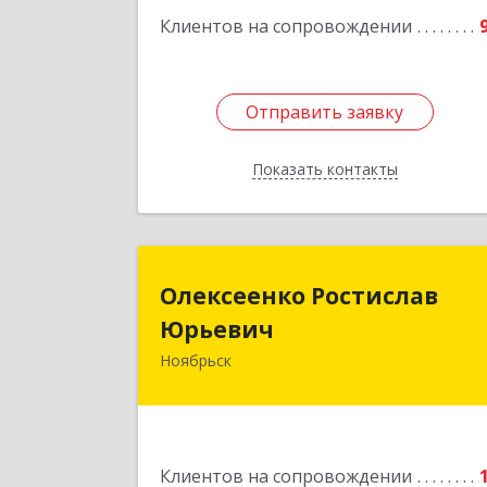
Клиентов на сопровождении
Отправить заявку
Отправить заявку
Показать контакты
Назад
Олексеенко Ростисла
Олексеенко Ростислав
Юрьеви
Юрьевич
Ноябрьск
629804, Ямало-Ненецкий АО
Ноябрьск г, УТАДС п, дом № 84, кв.
Подробне
Клиентов на сопровождении