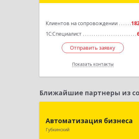
Подробне
Клиентов на сопровождении
18
1С:Специалист
Отправить заявку
Отправить заявку
Показать контакты
Назад
Ближайшие партнеры из со
Автоматизация бизнес
Автоматизация бизнеса
629830, Ямало-Ненецкий АО
Губкинский
Губкинский г, мкр.6, дом № 