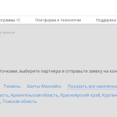
ограммы 1С
Платформа и технологии
Поддержка 
м Уренгое
очками, выберите партнёра и отправьте заявку на ко
Тюмень
Ханты-Мансийск
Показать все населен
асть
,
Архангельская область
,
Красноярский край
,
Курган
ь
,
Томская область