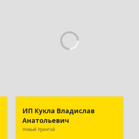
М
ИП Кукла Владислав
ИП Кукла Владислав
Анатольевич
Анатольевич
й
м
Новый Уренгой
629306, Ямало-Ненецкий АО, Новый
4
Уренгой г, Интернациональная ул,