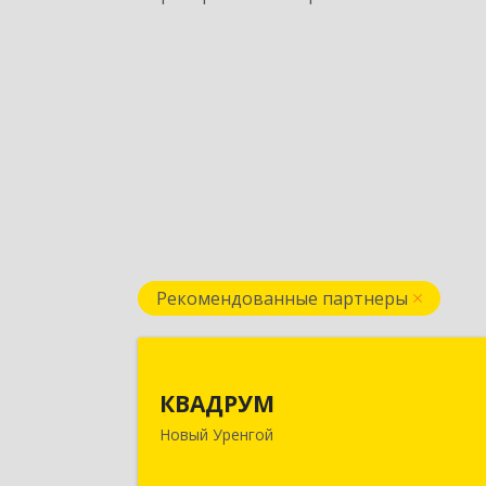
Рекомендованные партнеры
КВАДРУ
КВАДРУМ
629309, Ямало-Ненецкий АО, Новы
Новый Уренгой
Уренгой г, Северное Кольцо ул, до
№ 1