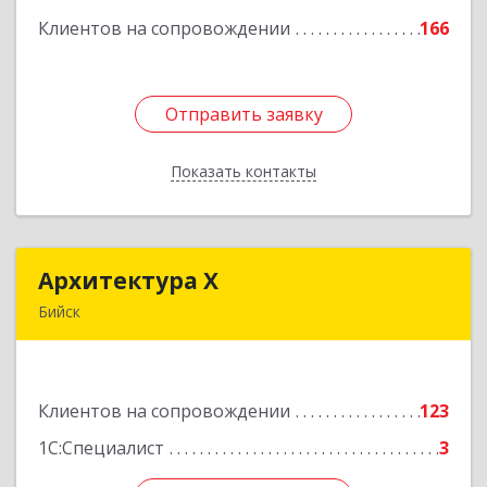
Клиентов на сопровождении
166
Подробнее
Отправить заявку
Отправить заявку
Показать контакты
Назад
Архитектура Х
Архитектура Х
Бийск
659300, Алтайский край, Бийск г, Турусова ул,
дом № 3
Клиентов на сопровождении
123
Подробнее
1С:Специалист
3