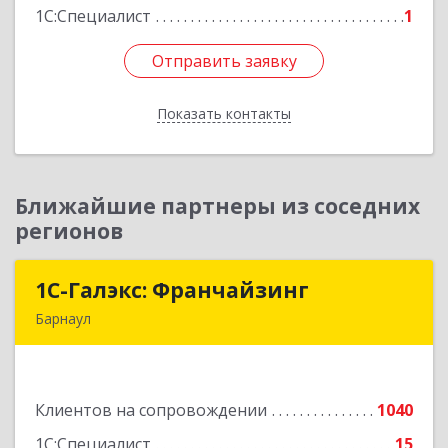
1С:Специалист
1
Отправить заявку
Отправить заявку
Показать контакты
Назад
Ближайшие партнеры из соседних
регионов
1С-Галэкс: Франчайзинг
1С-Галэкс: Франчайзинг
Барнаул
656015, Алтайский край, Барнаул г, Деповская
ул, дом № 7, каб.А-105
Клиентов на сопровождении
1040
Подробнее
1С:Специалист
15