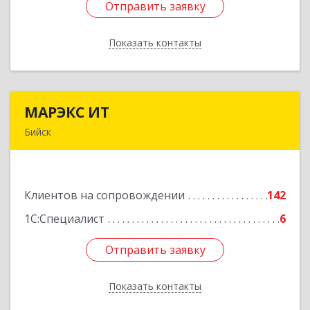
Отправить заявку
Отправить заявку
Показать контакты
Назад
МАРЭКС ИТ
МАРЭКС ИТ
Бийск
Алтайский край, Бийск г, Разина, дом № 94
Подробнее
Клиентов на сопровождении
142
1С:Специалист
6
Отправить заявку
Отправить заявку
Показать контакты
Назад