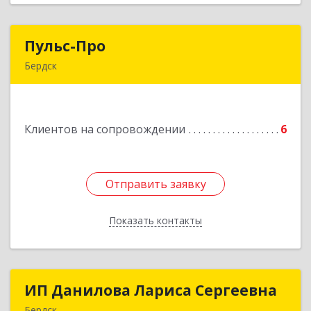
Пульс-Про
Пульс-Про
Бердск
633010, Новосибирская обл, Бердск, Ленина,
дом № 89/8, оф.509
Клиентов на сопровождении
6
Подробнее
Отправить заявку
Отправить заявку
Показать контакты
Назад
ИП Данилова Лариса Сергеевна
ИП Данилова Лариса Сергеевна
Бердск