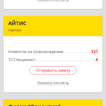
АЙТИС
АЙТИС
Барнаул
656067, Алтайский край, Барнаул г, Взлетная ул,
дом № 65
Клиентов на сопровождении
527
Подробнее
1С:Специалист
9
Отправить заявку
Отправить заявку
Показать контакты
Назад