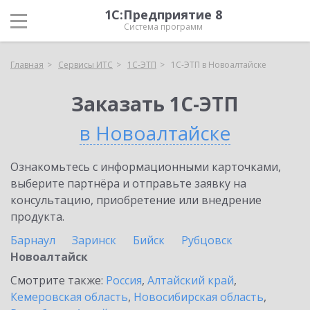
1С:Предприятие 8
Система программ
Главная
Сервисы ИТС
1С-ЭТП
1С-ЭТП в Новоалтайске
Заказать 1С-ЭТП
в Новоалтайске
Ознакомьтесь с информационными карточками,
выберите партнёра и отправьте заявку на
консультацию, приобретение или внедрение
продукта.
Барнаул
Заринск
Бийск
Рубцовск
Новоалтайск
Смотрите также:
Россия
,
Алтайский край
,
Кемеровская область
,
Новосибирская область
,