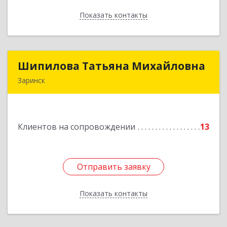
Показать контакты
Назад
Шипилова Татьяна Михайловна
Шипилова Татьяна Михайловна
Заринск
Подробнее
Клиентов на сопровождении
13
Отправить заявку
Отправить заявку
Показать контакты
Назад