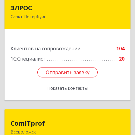
ЭЛРОС
ЭЛРОС
Санкт-Петербург
191024, Санкт-Петербург г, Тележная ул, дом №
22, кв.6
Подробнее
Клиентов на сопровождении
104
1С:Специалист
20
Отправить заявку
Отправить заявку
Показать контакты
Назад
ComITprof
ComITprof
Всеволожск
188643, Ленинградская обл, Всеволожский р-н,