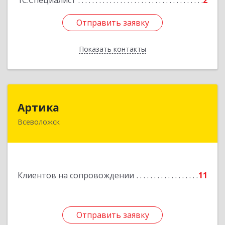
1С:Специалист
2
Отправить заявку
Отправить заявку
Показать контакты
Назад
Артика
Артика
Всеволожск
188645, Ленинградская обл, Всеволожск г,
Доктора Сотникова ул, дом № 2, кв.86
Подробнее
Клиентов на сопровождении
11
Отправить заявку
Отправить заявку