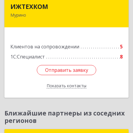
ИЖТЕХКОМ
ИЖТЕХКОМ
Мурино
188677, Ленинградская обл, Всеволожский р-н,
Мурино г, Воронцовский б-р, дом № 17, кв.339
Подробнее
Клиентов на сопровождении
5
1С:Специалист
8
Отправить заявку
Отправить заявку
Показать контакты
Назад
Ближайшие партнеры из соседних
регионов