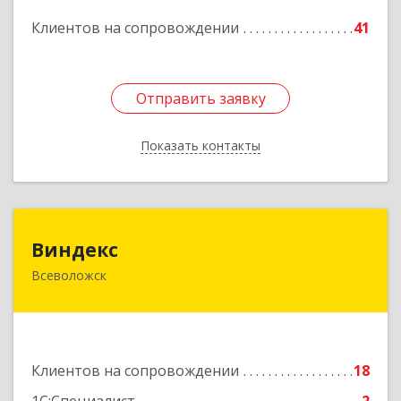
Подробнее
Клиентов на сопровождении
41
Отправить заявку
Отправить заявку
Показать контакты
Назад
Виндекс
Виндекс
Всеволожск
188643, Ленинградская обл, Всеволожский р-н,
Всеволожск г, Шинников ул, дом № 2, корпус 5,
оф.47
Подробнее
Клиентов на сопровождении
18