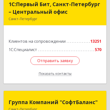
1С:Первый Бит, Санкт-Петербург
1С:Первый Бит, Санкт-Петербург
– Центральный офис
– Центральный офис
Санкт-Петербург
г.Санкт-Петербург, Невский проспект, 10
Подробнее
Клиентов на сопровождении
13251
1С:Специалист
570
Отправить заявку
Отправить заявку
Показать контакты
Назад
Группа Компаний "СофтБаланс"
Группа Компаний "СофтБаланс"
Санкт-Петербург