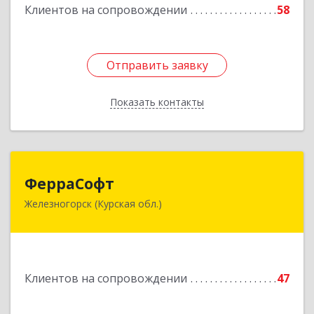
Клиентов на сопровождении
58
Отправить заявку
Отправить заявку
Показать контакты
Назад
ФерраСофт
ФерраСофт
Железногорск (Курская обл.)
307179, Курская обл, Железногорск г, Ленина ул,
дом № 92, корпус 1, оф.2-34
Подробнее
Клиентов на сопровождении
47