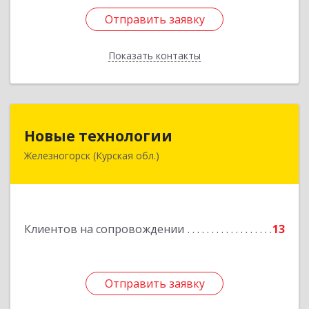
Отправить заявку
Отправить заявку
Показать контакты
Назад
Новые технологии
Новые технологии
Железногорск (Курская обл.)
307170, Курская обл, Железногорский р-н,
Железногорск г, Автолюбителей пер, дом № 5,
офис 7
Подробнее
Клиентов на сопровождении
13
Отправить заявку
Отправить заявку