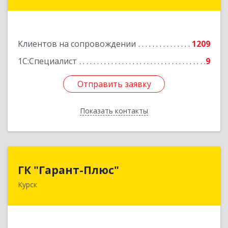
ул, дом № 3а, оф.4/1
Подробнее
Клиентов на сопровождении
1209
1С:Специалист
9
Отправить заявку
Отправить заявку
Показать контакты
Назад
ГК "Гарант-Плюс"
ГК "Гарант-Плюс"
Курск
305035, Курская обл, Курск г, Овечкина ул, дом
№ 14, пом.1
Подробнее