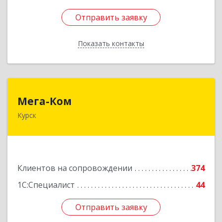
Отправить заявку
Отправить заявку
Показать контакты
Назад
Мега-Ком
Мега-Ком
Курск
305001, Курская обл, Курск г, Красной Армии ул,
дом № 23 А
Подробнее
Клиентов на сопровождении
374
1С:Специалист
44
Отправить заявку
Отправить заявку