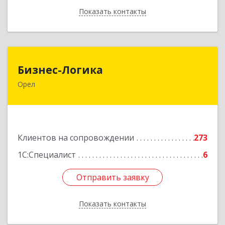
Показать контакты
Назад
Бизнес-Логика
Бизнес-Логика
Орел
302028, Орловская обл, Орловский р-н, Орел г,
Ленина ул, дом № 39а, пом.8, ком.18
Подробнее
Клиентов на сопровождении
273
1С:Специалист
6
Отправить заявку
Отправить заявку
Показать контакты
Назад