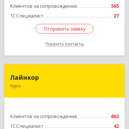
Клиентов на сопровождении
565
1С:Специалист
27
Отправить заявку
Отправить заявку
Показать контакты
Назад
Лайнкор
Лайнкор
Курск
305021, Курская обл, Курск г, Победы пр-кт, дом
№ 10, оф.№64
Подробнее
Клиентов на сопровождении
662
1С:Специалист
42