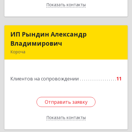
Показать контакты
Назад
ИП Рындин Александр
ИП Рындин Александр
Владимирович
Владимирович
Короча
309 201, Белгородская обл, Корочанский р-н,
Дальняя Игуменка с, Кураковка ул, дом № 76
Клиентов на сопровождении
11
Подробнее
Отправить заявку
Отправить заявку
Показать контакты
Назад