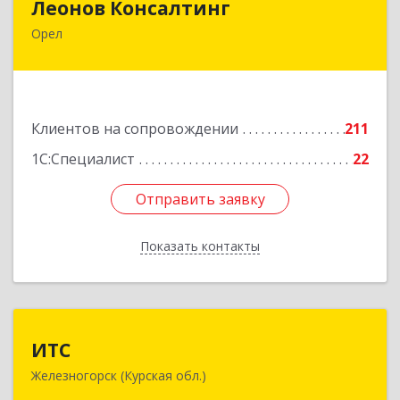
Леонов Консалтинг
Орел
302030, Орловская обл, Орловский р-н, Орел г,
Московская, дом № 17, пом.7
Подробнее
Клиентов на сопровождении
211
1С:Специалист
22
Отправить заявку
Отправить заявку
Показать контакты
Назад
ИТС
ИТС
Железногорск (Курская обл.)
307178, Курская обл, Железногорск г,