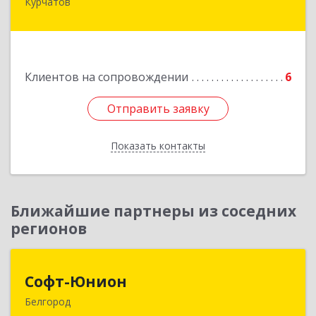
Курчатов
307251, Курская обл, Курчатовский р-н,
Курчатов г, Коммунистический пр-т, дом № 30,
корпус А
Подробнее
Клиентов на сопровождении
6
Отправить заявку
Отправить заявку
Показать контакты
Назад
Ближайшие партнеры из соседних
регионов
Софт-Юнион
Софт-Юнион
Белгород
308014, Белгородская обл, Белгород г, Садовая