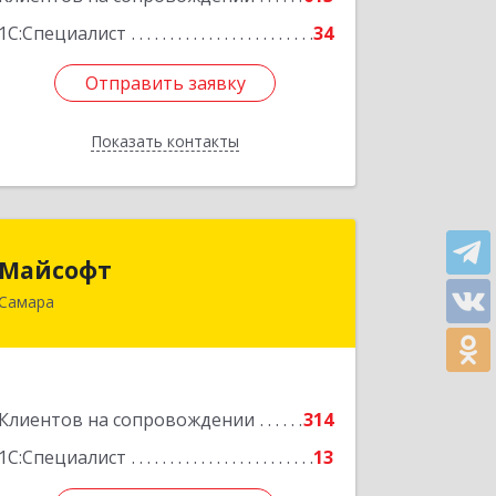
1С:Специалист
34
Отправить заявку
Отправить заявку
Показать контакты
Назад
Майсофт
Майсофт
Самара
443076, Самарская обл, Самара г,
Партизанская ул, дом № 177А,
ком.1,2,3,4,5
Подробнее
Клиентов на сопровождении
314
1С:Специалист
13