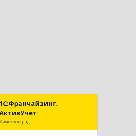
1С:Франчайзинг.
1С:Франчайзинг.
АктивУчет
АктивУчет
Димитровград
433505, Ульяновская обл., г.
Димитровград, ул. Западная, д. 34 - 14