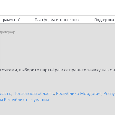
ограммы 1С
Платформа и технологии
Поддержка 
тровграде
очками, выберите партнёра и отправьте заявку на ко
бласть
,
Пензенская область
,
Республика Мордовия
,
Респу
я Республика - Чувашия