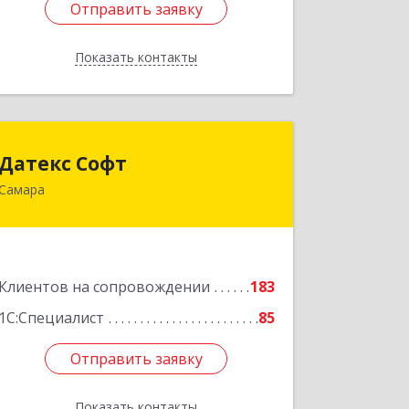
Отправить заявку
Отправить заявку
Показать контакты
Назад
Датекс Софт
Датекс Софт
Самара
443070, Самарская обл, Самара г,
Партизанская ул, дом № 86, оф.723
Подробнее
Клиентов на сопровождении
183
1С:Специалист
85
Отправить заявку
Отправить заявку
Показать контакты
Назад