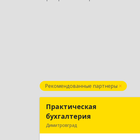
Рекомендованные партнеры
Практическая
Практическа
бухгалтерия
бухгалтери
Димитровград
433502, Ульяновская область, г.о
город Димитровград, 