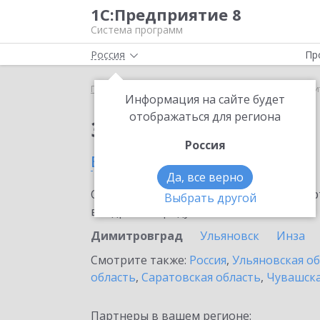
1С:Предприятие 8
Система программ
Россия
Пр
Главная
Сервисы ИТС
1С-ЭТП
1С-ЭТП в Дими
Информация на сайте будет
отображаться для региона
Заказать 1С-ЭТП
Россия
в Димитровграде
Да, все верно
Ознакомьтесь с информационными карт
Выбрать другой
внедрение продукта.
Димитровград
Ульяновск
Инза
Смотрите также:
Россия
,
Ульяновская о
область
,
Саратовская область
,
Чувашска
Партнеры в вашем регионе: