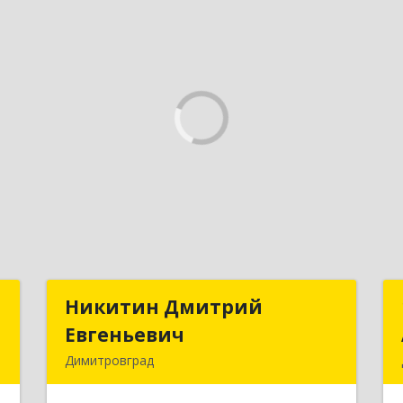
я
Никитин Дмитрий
Никитин Дмитрий
я
Евгеньевич
Евгеньевич
Димитровград
.
433513, Ульяновская
г
область,г.Димитровград,ул.Победы,