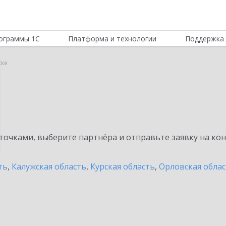
ограммы 1С
Платформа и технологии
Поддержка 
ске
очками, выберите партнёра и отправьте заявку на ко
ть
,
Калужская область
,
Курская область
,
Орловская обла