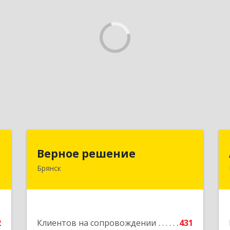
с
Верное решение
Верное решение
Брянск
,
241035, Брянская обл, Брянск г,
3
Ульянова ул, дом № 4, оф.307
е
Подробнее
2
Клиентов на сопровождении
431