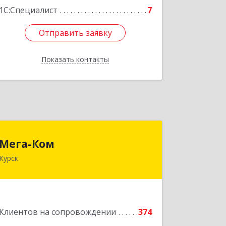
1С:Специалист
7
Отправить заявку
Отправить заявку
Показать контакты
Назад
Мега-Ком
Мега-Ком
Курск
305001, Курская обл, Курск г, Красной
Армии ул, дом № 23 А
Подробнее
Клиентов на сопровождении
374