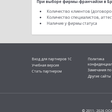
При выборе фирмы-франчайзи в Бр
Количество клиентов (договоро
Количество специалистов, атте
Наличие у фирмы статуса
Вход для партнеров 1С
Политика
конфиденциа
Учебная версия
Замечания по
Стать партнером
Другие сайты
© 2011- 2026 ОО