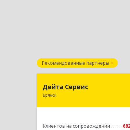
Рекомендованные партнеры
Дейта Серви
Дейта Сервис
Брянск
241035, Брянская обл, Брянск г
Ульянова ул, дом № 4, оф.40
Подробне
Клиентов на сопровождении
68