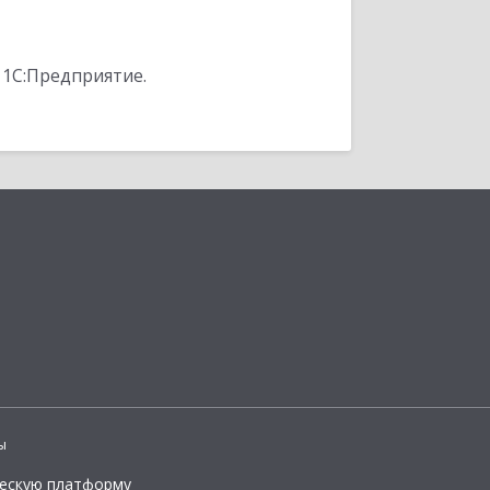
 1С:Предприятие.
ы
ческую платформу