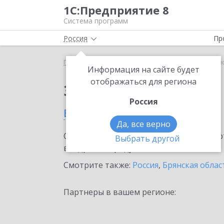
1С:Предприятие 8
Система программ
Россия
Пр
Главная
Сервисы ИТС
1С-ЭТП
1С-ЭТП в Брян
Информация на сайте будет
отображаться для региона
Заказать 1С-ЭТП
Россия
в Брянске
Да, все верно
Ознакомьтесь с информационными карт
Выбрать другой
внедрение продукта.
Смотрите также:
Россия
,
Брянская облас
Партнеры в вашем регионе: