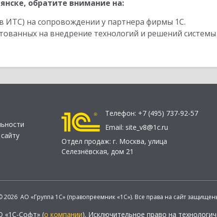
янске, обратите внимание на:
в ИТС) на сопровождении у партнера фирмы 1С.
стованных на внедрение технологий и решений системы
Телефон:
+7 (495) 737-92-57
льности
Email:
site_v8@1c.ru
 сайту
Отдел продаж:
г. Москва
,
улица
Селезнёвская, дом 21
© 2026 АО «Группа 1С» (правопреемник «1С»). Все права на сайт защищен
О «1С-Софт» (
о компании
). Исключительное право на технологи