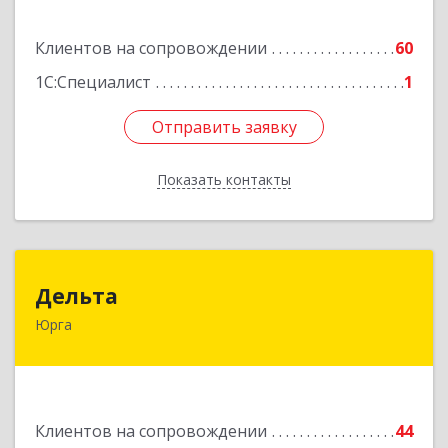
Подробнее
Клиентов на сопровождении
60
1С:Специалист
1
Отправить заявку
Отправить заявку
Показать контакты
Назад
Дельта
Дельта
Юрга
652050, Кемеровская область - Кузбасс обл,
Юрга г, Ленинградская ул, дом № 52, оф.32
Подробнее
Клиентов на сопровождении
44