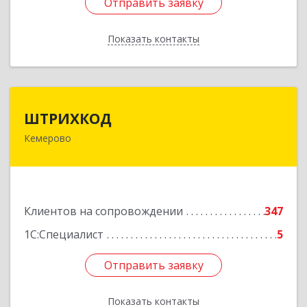
Отправить заявку
Отправить заявку
Показать контакты
Назад
ШТРИХКОД
ШТРИХКОД
Кемерово
650043, Кемеровская область - Кузбасс обл,
Кемерово г, Красноармейская ул, дом № 121
Подробнее
Клиентов на сопровождении
347
1С:Специалист
5
Отправить заявку
Отправить заявку
Показать контакты
Назад