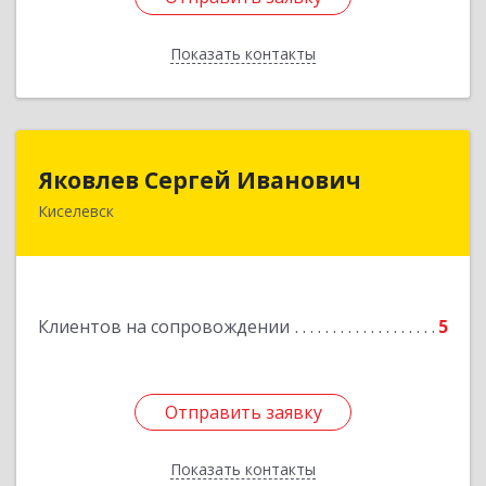
Показать контакты
Назад
Яковлев Сергей Иванович
Яковлев Сергей Иванович
Киселевск
650002, Кемеровская обл, г.Кемерово, пр-т
Шахтеров, дом № 90, кв.104
Подробнее
Клиентов на сопровождении
5
Отправить заявку
Отправить заявку
Показать контакты
Назад