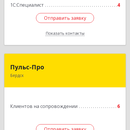
1С:Специалист
4
Отправить заявку
Отправить заявку
Показать контакты
Назад
Пульс-Про
Пульс-Про
Бердск
633010, Новосибирская обл, Бердск, Ленина,
дом № 89/8, оф.509
Подробнее
Клиентов на сопровождении
6
Отправить заявку
Отправить заявку