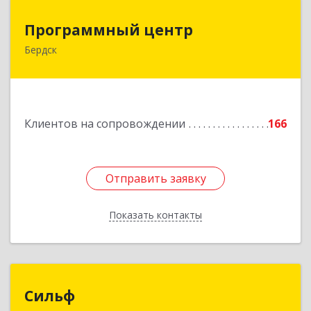
Программный центр
Программный центр
Бердск
633004, Новосибирская обл, Бердск г,
Химзаводская ул, дом № 9/4
Подробнее
Клиентов на сопровождении
166
Отправить заявку
Отправить заявку
Показать контакты
Назад
Сильф
Сильф