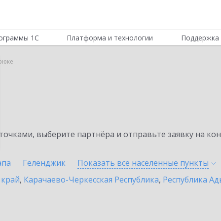
ограммы 1С
Платформа и технологии
Поддержка 
рюке
очками, выберите партнёра и отправьте заявку на ко
апа
Геленджик
Показать все населенные
пункты
 край
,
Карачаево-Черкесская Республика
,
Республика Ад