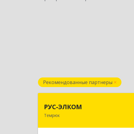
Рекомендованные партнеры
РУС-ЭЛКО
РУС-ЭЛКОМ
Темрюк
353500, Краснодарский край
Темрюкский р-н, Темрюк г, Ленин
ул, дом № 10