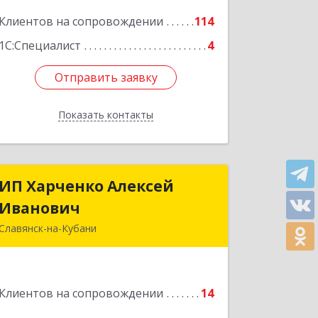
Подробнее
Клиентов на сопровождении
114
1С:Специалист
4
Отправить заявку
Отправить заявку
Показать контакты
Назад
ИП Харченко Алексей
ИП Харченко Алексей
Иванович
Иванович
Славянск-на-Кубани
353 579, Краснодарский край,
ст.Петровская, ул.Кирпичная д.32
Клиентов на сопровождении
14
Подробнее