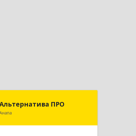
Альтернатива ПРО
Альтернатива ПРО
Анапа
353450, Краснодарский край,
Анапский р-н, Анапа г,
Новороссийская ул, дом № 259, кв.18