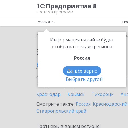
1С:Предприятие 8
Система программ
Россия
Пр
Главная
Сервисы ИТС
1С-ЭДО
1С-ЭДО в Тем
Информация на сайте будет
отображаться для региона
Заказать 1С-ЭДО
Россия
в Темрюке
Да, все верно
Ознакомьтесь с информационными карт
Выбрать другой
внедрение продукта.
Краснодар
Крымск
Тихорецк
Ан
Смотрите также:
Россия
,
Краснодарский
Ставропольский край
Партнеры в вашем регионе: