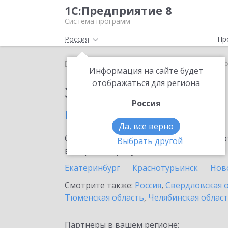
1С:Предприятие 8
Система программ
Россия
Пр
Главная
Сервисы ИТС
1С-ЭДО
1С-ЭДО в Сух
Информация на сайте будет
отображаться для региона
Заказать 1С-ЭДО
Россия
в Сухом Логу
Да, все верно
Ознакомьтесь с информационными карт
Выбрать другой
внедрение продукта.
Екатеринбург
Краснотурьинск
Нов
Смотрите также:
Россия
,
Свердловская 
Тюменская область
,
Челябинская облас
Партнеры в вашем регионе: