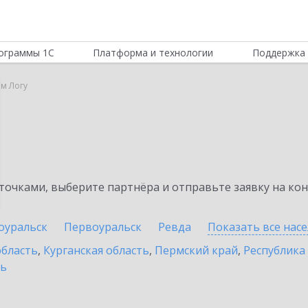
ограммы 1С
Платформа и технологии
Поддержка 
ом Логу
очками, выберите партнёра и отправьте заявку на ко
оуральск
Первоуральск
Ревда
Показать все нас
область
,
Курганская область
,
Пермский край
,
Республика
ть