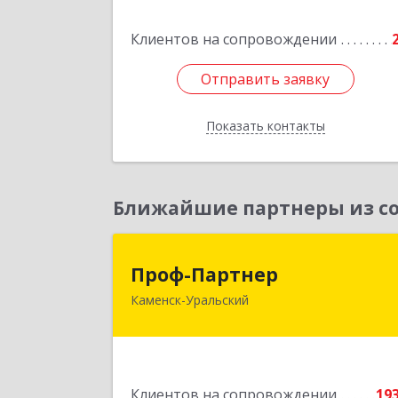
Подробне
Клиентов на сопровождении
Отправить заявку
Отправить заявку
Показать контакты
Назад
Ближайшие партнеры из со
Проф-Партне
Проф-Партнер
Каменск-Уральский
623406, Свердловская обл, Каменск
Уральский г, Алюминиевая ул, дом 
3
Подробне
Клиентов на сопровождении
19