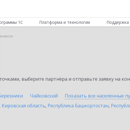
ограммы 1С
Платформа и технологии
Поддержка 
икамске
очками, выберите партнёра и отправьте заявку на ко
Березники
Чайковский
Показать все населенные
п
,
Кировская область
,
Республика Башкортостан
,
Республ