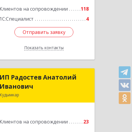
Подробнее
Клиентов на сопровождении
118
1С:Специалист
4
Отправить заявку
Отправить заявку
Показать контакты
Назад
ИП Радостев Анатолий
ИП Радостев Анатолий
Иванович
Иванович
Кудымкар
619000, Пермский край, Кудымкар г,
Герцена ул, дом № 52
Клиентов на сопровождении
23
Подробнее