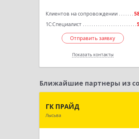
Подробне
Клиентов на сопровождении
5
1С:Специалист
Отправить заявку
Отправить заявку
Показать контакты
Назад
Ближайшие партнеры из со
ГК ПРАЙ
ГК ПРАЙД
Лысьва
618909, Пермский край, Лысьва г
Репина ул, дом № 4