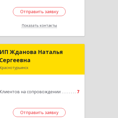
Отправить заявку
Отправить заявку
Показать контакты
Назад
ИП Жданова Наталья
ИП Жданова Наталья
Сергеевна
Сергеевна
Краснотурьинск
Подробнее
Клиентов на сопровождении
7
Отправить заявку
Отправить заявку