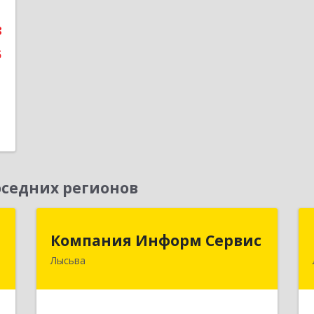
е
8
5
седних регионов
Д
Компания Информ Сервис
Компания Информ Сервис
Лысьва
,
618909, Пермский край, Лысьва г,
1
Металлистов ул, дом № 3, оф.535