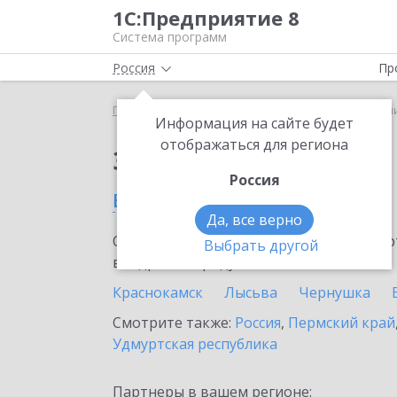
1С:Предприятие 8
Система программ
Россия
Пр
Главная
Сервисы ИТС
1С-ЭДО
1С-ЭДО в Сол
Информация на сайте будет
отображаться для региона
Заказать 1С-ЭДО
Россия
в Соликамске
Да, все верно
Ознакомьтесь с информационными карт
Выбрать другой
внедрение продукта.
Краснокамск
Лысьва
Чернушка
Смотрите также:
Россия
,
Пермский край
Удмуртская республика
Партнеры в вашем регионе: