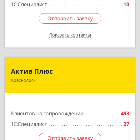
1С:Специалист
10
Отправить заявку
Отправить заявку
Показать контакты
Назад
Актив Плюс
Актив Плюс
Красноярск
660017, Красноярский край, Красноярск г,
Обороны ул, дом № 3, оф.220
Подробнее
Клиентов на сопровождении
493
1С:Специалист
27
Отправить заявку
Отправить заявку