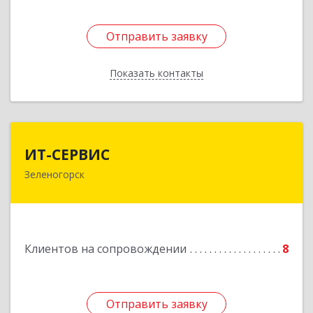
Отправить заявку
Отправить заявку
Показать контакты
Назад
ИТ-СЕРВИС
ИТ-СЕРВИС
Зеленогорск
663690, Красноярский край, Зеленогорск г,
Гагарина ул, дом № 34
Подробнее
Клиентов на сопровождении
8
Отправить заявку
Отправить заявку