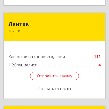
Лантек
Лантек
Ачинск
662153, Красноярский край, Ачинск г,
Декабристов ул, дом № 58
Подробнее
Клиентов на сопровождении
112
1С:Специалист
4
Отправить заявку
Отправить заявку
Показать контакты
Назад