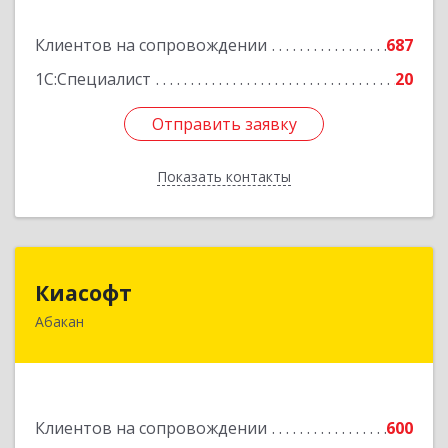
Подробнее
Клиентов на сопровождении
687
1С:Специалист
20
Отправить заявку
Отправить заявку
Показать контакты
Назад
Киасофт
Киасофт
Абакан
655017, Хакасия Респ, Абакан г, Ивана Ярыгина
ул, дом № 34, оф.5
Подробнее
Клиентов на сопровождении
600