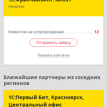
Назарово
662200, Красноярский край, Назарово г,
Борисенко ул, дом № 11
Подробнее
Клиентов на сопровождении
12
Отправить заявку
Отправить заявку
Показать контакты
Назад
Ближайшие партнеры из соседних
регионов
1С:Первый Бит, Красноярск,
1С:Первый Бит, Красноярск,
Центральный офис
Центральный офис