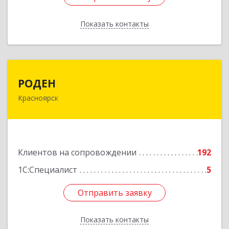
Показать контакты
Назад
РОДЕН
РОДЕН
Красноярск
660064, Красноярский край, Красноярск г, им
Академика Вавилова ул, дом № 1, оф.2-23
Подробнее
Клиентов на сопровождении
192
1С:Специалист
5
Отправить заявку
Отправить заявку
Показать контакты
Назад