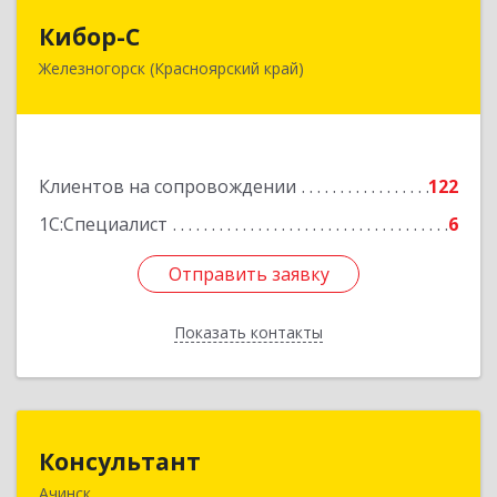
Кибор-С
Кибор-С
Железногорск (Красноярский край)
662973, Красноярский край, Железногорск г,
Белорусская ул, дом № 30 Б, пом.16
Подробнее
Клиентов на сопровождении
122
1С:Специалист
6
Отправить заявку
Отправить заявку
Показать контакты
Назад
Консультант
Консультант
Ачинск