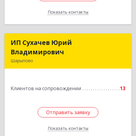
Показать контакты
Назад
ИП Сухачев Юрий
ИП Сухачев Юрий
Владимирович
Владимирович
Шарыпово
662313, Красноярский край, Шарыпово г,
Пионерный мкр, 27/2, кв.203
Клиентов на сопровождении
13
Подробнее
Отправить заявку
Отправить заявку
Показать контакты
Назад