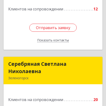
Подробнее
Клиентов на сопровождении
12
Отправить заявку
Отправить заявку
Показать контакты
Назад
Серебряная Светлана
Серебряная Светлана
Николаевна
Николаевна
Зеленогорск
663690, Краноярский край, Зленогорск г,
Энергетиков, дом № 14, кв.37
Клиентов на сопровождении
20
Подробнее