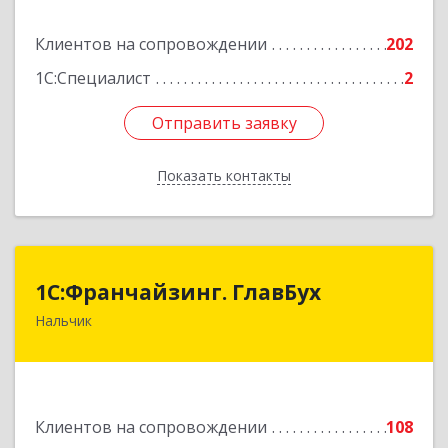
Подробнее
Клиентов на сопровождении
202
1С:Специалист
2
Отправить заявку
Отправить заявку
Показать контакты
Назад
1С:Франчайзинг. ГлавБух
1С:Франчайзинг. ГлавБух
Нальчик
360000, Кабардино-Балкарская Респ, Нальчик г,
Пачева ул, дом № 13, ТОД Европа, этаж 3, оф.2
Подробнее
Клиентов на сопровождении
108