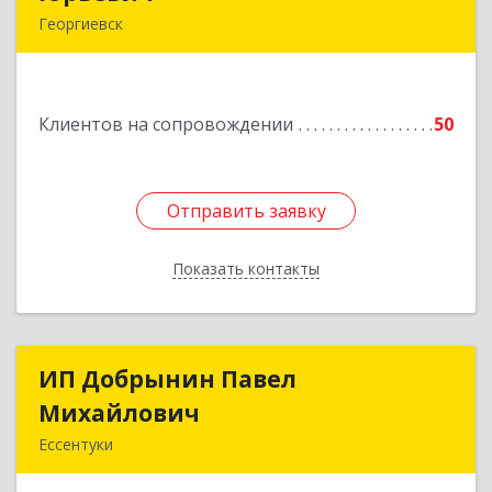
Георгиевск
357840, Ставропольский край, Георгиевский р-
н, Александрийская ст-ца, Курдюмовский пер,
дом № 10
Клиентов на сопровождении
50
Подробнее
Отправить заявку
Отправить заявку
Показать контакты
Назад
ИП Добрынин Павел
ИП Добрынин Павел
Михайлович
Михайлович
Ессентуки
Подробнее