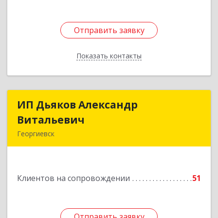
Отправить заявку
Отправить заявку
Показать контакты
Назад
ИП Дьяков Александр
ИП Дьяков Александр
Витальевич
Витальевич
Георгиевск
Подробнее
Клиентов на сопровождении
51
Отправить заявку
Отправить заявку