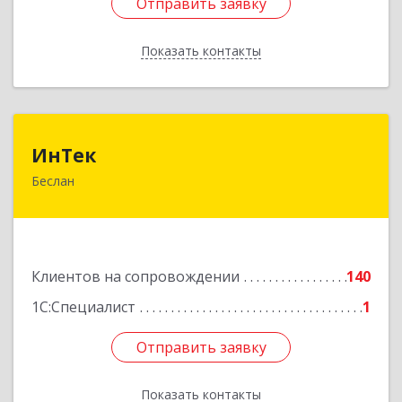
Отправить заявку
Отправить заявку
Показать контакты
Назад
ИнТек
ИнТек
Беслан
363000, Северная Осетия - Алания Респ,
Правобережный, Беслан г, Комсомольская ул,
дом № 69
Подробнее
Клиентов на сопровождении
140
1С:Специалист
1
Отправить заявку
Отправить заявку
Показать контакты
Назад