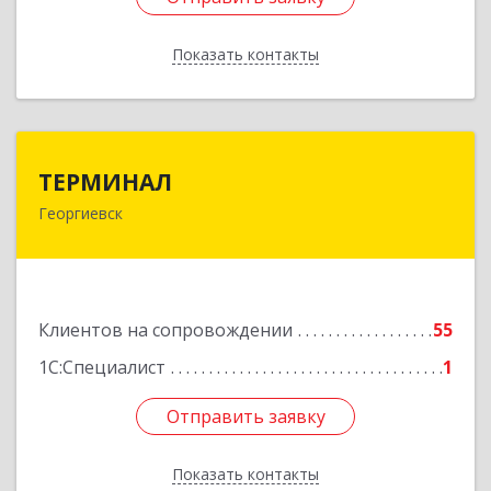
Показать контакты
Назад
ТЕРМИНАЛ
ТЕРМИНАЛ
Георгиевск
357820, Ставропольский край, Георгиевск г,
Калинина ул, дом № 109
Подробнее
Клиентов на сопровождении
55
1С:Специалист
1
Отправить заявку
Отправить заявку
Показать контакты
Назад