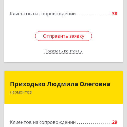
Клиентов на сопровождении
38
Отправить заявку
Отправить заявку
Показать контакты
Назад
Приходько Людмила Олеговна
Приходько Людмила Олеговна
Лермонтов
357341, Лермонтов г, П.Лумумбы ул, дом №
43/2, кв.44
Подробнее
Клиентов на сопровождении
29