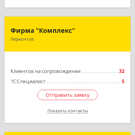
Фирма "Комплекс"
Фирма "Комплекс"
Лермонтов
357348, Ставропольский край, Лермонтов г,
Острогорка с, Степная ул, дом № 46, а
Подробнее
Клиентов на сопровождении
32
1С:Специалист
5
Отправить заявку
Отправить заявку
Показать контакты
Назад