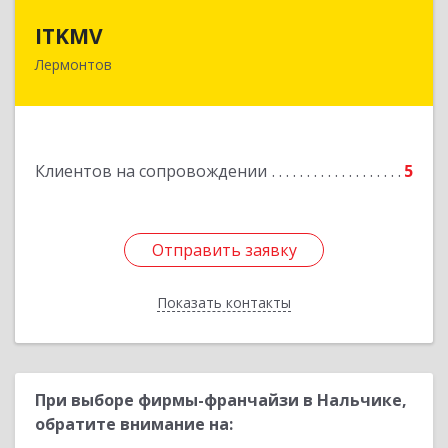
ITKMV
ITKMV
Лермонтов
Подробнее
Клиентов на сопровождении
5
Отправить заявку
Отправить заявку
Показать контакты
Назад
При выборе фирмы-франчайзи в Нальчике,
обратите внимание на: