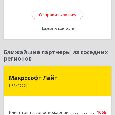
Отправить заявку
Отправить заявку
Показать контакты
Назад
Ближайшие партнеры из соседних
регионов
Макрософт Лайт
Макрософт Лайт
Пятигорск
357501, Ставропольский край, Пятигорск г,
Коста Хетагурова ул, дом № 4
Подробнее
Клиентов на сопровождении
1066