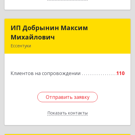
ИП Добрынин Максим
ИП Добрынин Максим
Михайлович
Михайлович
Ессентуки
357601, Ставропольский край, Ессентуки,
Спасателей, дом № 5, кв.43
Клиентов на сопровождении
110
Подробнее
Отправить заявку
Отправить заявку
Показать контакты
Назад