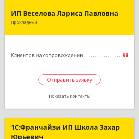
ИП Веселова Лариса Павловна
ИП Веселова Лариса Павловна
Прохладный
361045, Кабардино-Балкарская Респ,
Прохладный г, Добровольская ул, дом № 31
Подробнее
Клиентов на сопровождении
98
Отправить заявку
Отправить заявку
Показать контакты
Назад
1С:Франчайзи ИП Школа Захар
1С:Франчайзи ИП Школа Захар
Юрьевич
Юрьевич