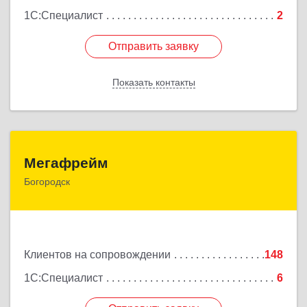
1С:Специалист
2
Отправить заявку
Отправить заявку
Показать контакты
Назад
Мегафрейм
Мегафрейм
Богородск
607600, Нижегородская обл, Богородск г, Ленина
ул, дом № 123, этаж 4, пом. 5
Подробнее
Клиентов на сопровождении
148
1С:Специалист
6