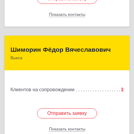
Показать контакты
Назад
Шиморин Фёдор Вячеславович
Шиморин Фёдор Вячеславович
Выкса
Подробнее
Клиентов на сопровождении
1
Отправить заявку
Отправить заявку
Показать контакты
Назад