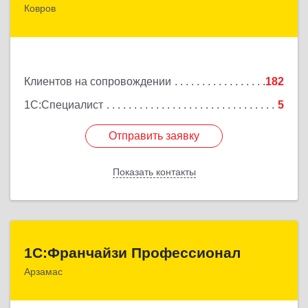
Ковров
601900, Владимирская обл, Ковров г, Барсукова
ул, дом № 17
Подробнее
Клиентов на сопровождении
182
1С:Специалист
5
Отправить заявку
Отправить заявку
Показать контакты
Назад
1С:Франчайзи Профессионал
1С:Франчайзи Профессионал
Арзамас
607227, Нижегородская обл, Арзамас г, Кирова ул,
дом № 56, кв.6