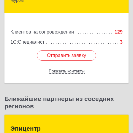
Муром
602267, Владимирская обл, Муром г,
Коммунистическая ул., дом № 36
Подробнее
Клиентов на сопровождении
129
1С:Специалист
3
Отправить заявку
Отправить заявку
Показать контакты
Назад
Ближайшие партнеры из соседних
регионов
Эпицентр
Эпицентр