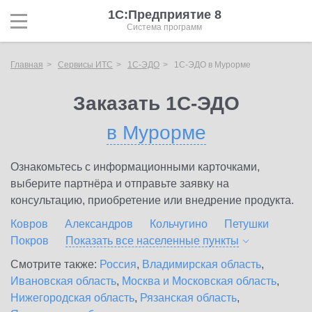
1С:Предприятие 8
Система программ
Главная
Сервисы ИТС
1С-ЭДО
1С-ЭДО в Мурорме
Заказать 1С-ЭДО
в Мурорме
Ознакомьтесь с информационными карточками,
выберите партнёра и отправьте заявку на
консультацию, приобретение или внедрение продукта.
Ковров
Александров
Кольчугино
Петушки
Покров
Показать все населенные
пункты
Смотрите также:
Россия
,
Владимирская область
,
Ивановская область
,
Москва и Московская область
,
Нижегородская область
,
Рязанская область
,