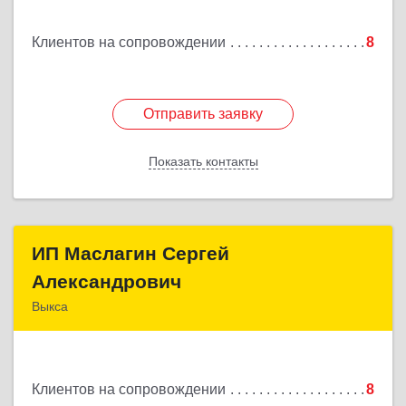
Клиентов на сопровождении
8
Отправить заявку
Отправить заявку
Показать контакты
Назад
ИП Маслагин Сергей
ИП Маслагин Сергей
Александрович
Александрович
Выкса
607060, Нижегородская обл, , Выкса г, Красная
пл., 16/61
Клиентов на сопровождении
8
Подробнее