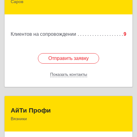
Саров
607190, Нижегородская обл, Саров г, Куйбышева
ул, дом № 11
Подробнее
Клиентов на сопровождении
9
Отправить заявку
Отправить заявку
Показать контакты
Назад
АйТи Профи
АйТи Профи
Вязники
Подробнее