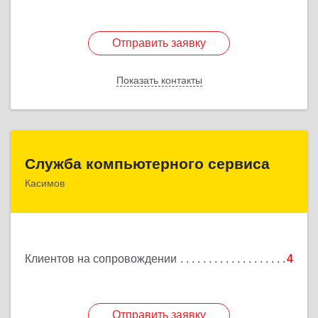
Отправить заявку
Отправить заявку
Показать контакты
Назад
Служба компьютерного сервиса
Служба компьютерного сервиса
Касимов
391300, Рязанская обл., г.Касимов, ул.Советская
136
Подробнее
Клиентов на сопровождении
4
Отправить заявку
Отправить заявку