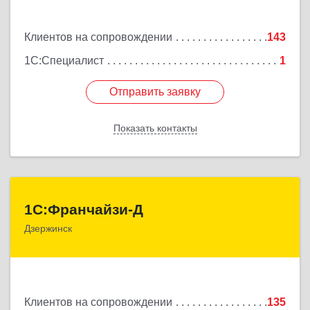
Подробнее
Клиентов на сопровождении
143
1С:Специалист
1
Отправить заявку
Отправить заявку
Показать контакты
Назад
1С:Франчайзи-Д
1С:Франчайзи-Д
Дзержинск
606025, Нижегородская обл, Дзержинск г,
Циолковского пр-кт, дом № 15
Подробнее
Клиентов на сопровождении
135