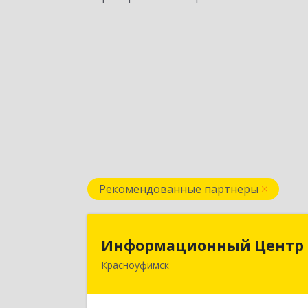
Рекомендованные партнеры
Информационный Цент
Информационный Центр
Красноуфимск
623300, Свердловская обл
Красноуфимск г, Мизерова ул, дом 
112