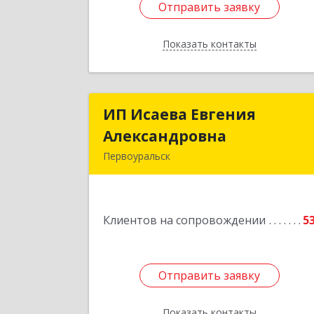
Отправить заявку
Отправить заявку
Показать контакты
Назад
ИП Исаева Евгения
ИП Исаева Евгени
Александровна
Александровн
Первоуральск
Подробне
Клиентов на сопровождении
5
Отправить заявку
Отправить заявку
Показать контакты
Назад