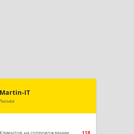
Martin-IT
Martin-IT
Лысьва
618900, Пермский край, Лысьва г,
Смышляева ул, дом № 36, этаж 3, оф.7
Подробнее
Клиентов на сопровождении
118