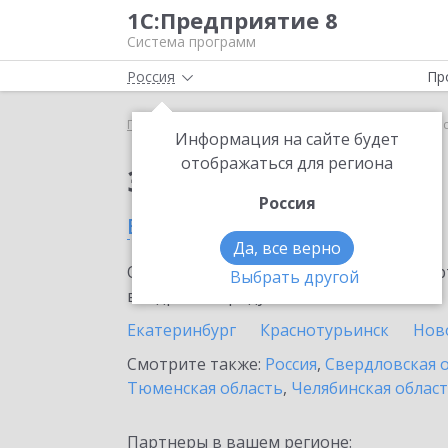
1С:Предприятие 8
Система программ
Россия
Пр
Главная
Сервисы ИТС
1С-ЭДО
1С-ЭДО в Кра
Информация на сайте будет
отображаться для региона
Заказать 1С-ЭДО
Россия
в Красноуфимске
Да, все верно
Ознакомьтесь с информационными карт
Выбрать другой
внедрение продукта.
Екатеринбург
Краснотурьинск
Нов
Смотрите также:
Россия
,
Свердловская 
Тюменская область
,
Челябинская облас
Партнеры в вашем регионе: