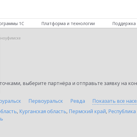
ограммы 1С
Платформа и технологии
Поддержка 
сноуфимске
очками, выберите партнёра и отправьте заявку на ко
оуральск
Первоуральск
Ревда
Показать все нас
область
,
Курганская область
,
Пермский край
,
Республика
ть