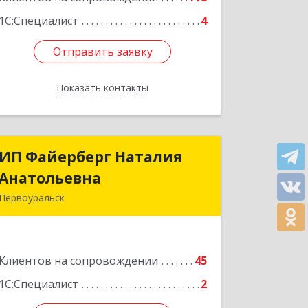
1С:Специалист
4
Отправить заявку
Отправить заявку
Показать контакты
Назад
ИП Файерберг Наталия
ИП Файерберг Наталия
Анатольевна
Анатольевна
Первоуральск
623119, Свердловская обл,
Первоуральск г, Строителей ул, дом
№ 38-24
Клиентов на сопровождении
45
Подробнее
1С:Специалист
2