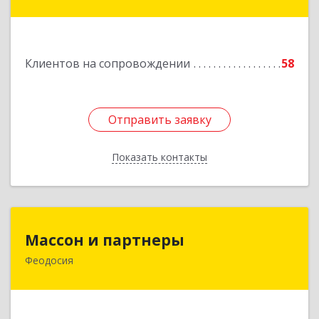
Славянск-на-Кубани г, Крупской ул, дом № 12
Подробнее
Клиентов на сопровождении
58
Отправить заявку
Отправить заявку
Показать контакты
Назад
Массон и партнеры
Массон и партнеры
Феодосия
298112, Крым Респ, Феодосия г, Крымская ул,
дом № 31
Подробнее