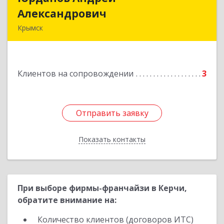
Александрович
Александрович
Крымск
353384 Краснодарский край г. Крымск ул.
Юбилейная 8
Клиентов на сопровождении
3
Подробнее
Отправить заявку
Отправить заявку
Показать контакты
Назад
При выборе фирмы-франчайзи в Керчи,
обратите внимание на:
Количество клиентов (договоров ИТС)