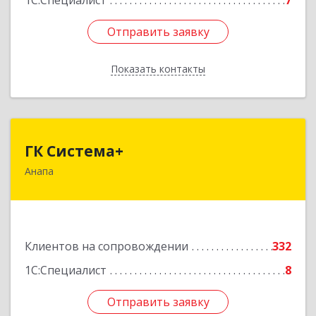
1С:Специалист
7
Отправить заявку
Отправить заявку
Показать контакты
Назад
ГК Система+
ГК Система+
Анапа
353450, Краснодарский край, Анапский р-н,
Анапа г, Лермонтова ул, дом № 116, корпус Г,
оф.7
Подробнее
Клиентов на сопровождении
332
1С:Специалист
8
Отправить заявку
Отправить заявку