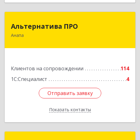
Альтернатива ПРО
Альтернатива ПРО
Анапа
353450, Краснодарский край, Анапский р-н,
Анапа г, Новороссийская ул, дом № 259, кв.18
Подробнее
Клиентов на сопровождении
114
1С:Специалист
4
Отправить заявку
Отправить заявку
Показать контакты
Назад