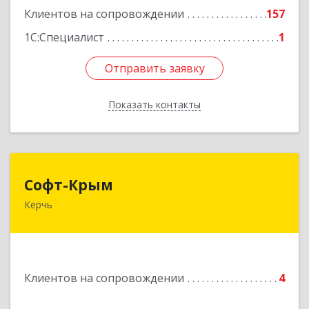
Клиентов на сопровождении
157
1С:Специалист
1
Отправить заявку
Отправить заявку
Показать контакты
Назад
Софт-Крым
Софт-Крым
Керчь
Республика Калмыкия, г. Элиста, ул. Губаревича,
5, офис 304
Подробнее
Клиентов на сопровождении
4