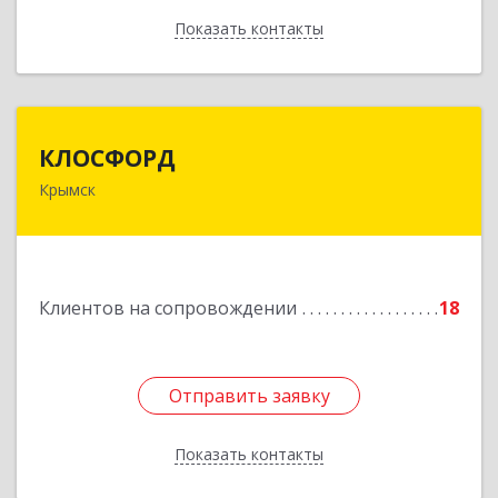
Показать контакты
Назад
КЛОСФОРД
КЛОСФОРД
Крымск
353380, Краснодарский край, Крымский р-н,
Крымск г, Карла Либкнехта ул, дом № 36Б, оф.2
Подробнее
Клиентов на сопровождении
18
Отправить заявку
Отправить заявку
Показать контакты
Назад