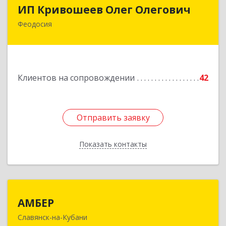
ИП Кривошеев Олег Олегович
ИП Кривошеев Олег Олегович
Феодосия
Подробнее
Клиентов на сопровождении
42
Отправить заявку
Отправить заявку
Показать контакты
Назад
АМБЕР
АМБЕР
Славянск-на-Кубани
353562, Краснодарский край, Славянский р-н,