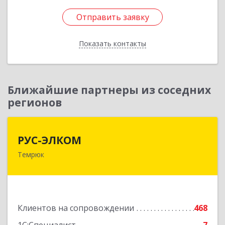
Отправить заявку
Отправить заявку
Показать контакты
Назад
Ближайшие партнеры из соседних
регионов
РУС-ЭЛКОМ
РУС-ЭЛКОМ
Темрюк
353500, Краснодарский край, Темрюкский р-н,
Темрюк г, Ленина ул, дом № 104
Подробнее
Клиентов на сопровождении
468