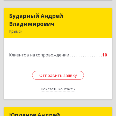
Бударный Андрей
Бударный Андрей
Владимирович
Владимирович
Крымск
353389, Краснодарский край, Крымск г,
Революционная ул, дом № 47
Клиентов на сопровождении
10
Подробнее
Отправить заявку
Отправить заявку
Показать контакты
Назад
Юрданов Андрей
Юрданов Андрей