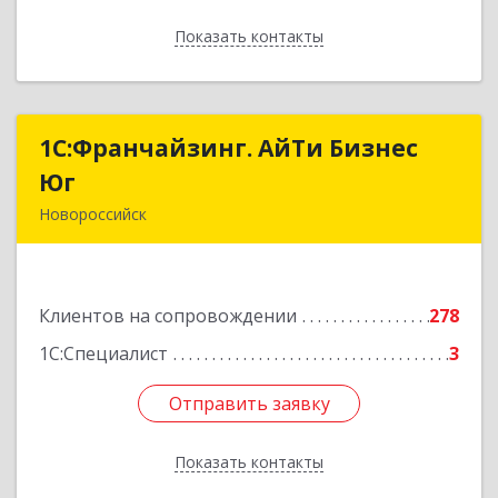
Показать контакты
Назад
1С:Франчайзинг. АйТи Бизнес
1С:Франчайзинг. АйТи Бизнес
Юг
Юг
Новороссийск
353907, Краснодарский край, Новороссийск г,
Видова ул, дом № 65, оф.2
Клиентов на сопровождении
278
Подробнее
1С:Специалист
3
Отправить заявку
Отправить заявку
Показать контакты
Назад