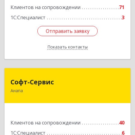
Клиентов на сопровождении
71
1С:Специалист
3
Отправить заявку
Отправить заявку
Показать контакты
Назад
Софт-Сервис
Софт-Сервис
Анапа
353440, Краснодарский край, Анапский р-н,
Анапа г, Владимирская ул, дом № 140, кв.93
Подробнее
Клиентов на сопровождении
40
1С:Специалист
6