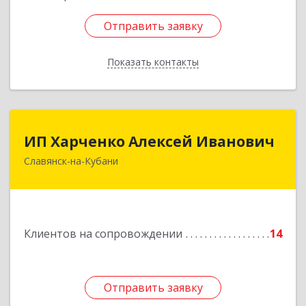
Отправить заявку
Отправить заявку
Показать контакты
Назад
ИП Харченко Алексей Иванович
ИП Харченко Алексей Иванович
Славянск-на-Кубани
353 579, Краснодарский край, ст.Петровская,
ул.Кирпичная д.32
Подробнее
Клиентов на сопровождении
14
Отправить заявку
Отправить заявку