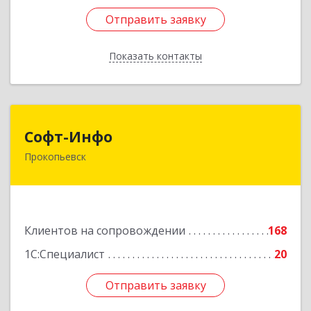
Отправить заявку
Отправить заявку
Показать контакты
Назад
Софт-Инфо
Софт-Инфо
Прокопьевск
653039, Кемеровская область - Кузбасс,
Прокопьевск г, Институтская ул, дом № 9а,
оф.15
Подробнее
Клиентов на сопровождении
168
1С:Специалист
20
Отправить заявку
Отправить заявку