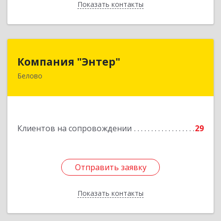
Показать контакты
Назад
Компания "Энтер"
Компания "Энтер"
Белово
652600, Кемеровская обл, Белово г, Почтовый
пер, дом № 2, пом.2
Подробнее
Клиентов на сопровождении
29
Отправить заявку
Отправить заявку
Показать контакты
Назад