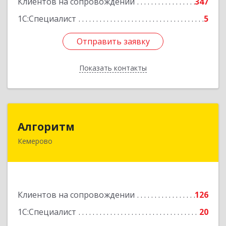
Клиентов на сопровождении
347
1С:Специалист
5
Отправить заявку
Отправить заявку
Показать контакты
Назад
Алгоритм
Алгоритм
Кемерово
650043, Кемеровская обл, Кемерово г,
Мичурина пер, дом № 5, кв.192
Подробнее
Клиентов на сопровождении
126
1С:Специалист
20