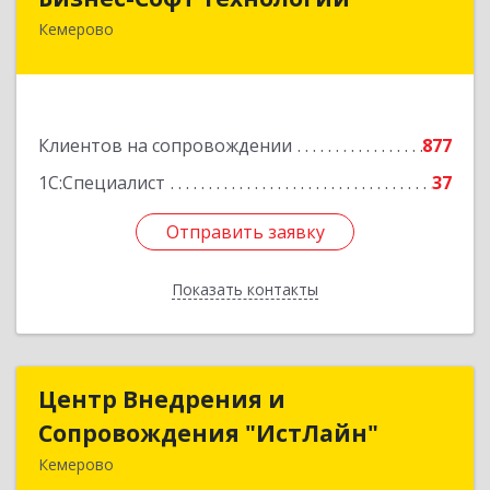
Кемерово
650992, Кемеровская область - Кузбасс обл,
Кемерово г, Советский пр-кт, дом № 2/8, оф.401
Подробнее
Клиентов на сопровождении
877
1С:Специалист
37
Отправить заявку
Отправить заявку
Показать контакты
Назад
Центр Внедрения и
Центр Внедрения и
Сопровождения "ИстЛайн"
Сопровождения "ИстЛайн"
Кемерово
650000, Кемеровская область - Кузбасс обл, г.о.