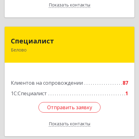
Показать контакты
Назад
Специалист
Специалист
Белово
Кемеровская обл, Белово г, Ленина ул, дом №
31-2
Подробнее
Клиентов на сопровождении
87
1С:Специалист
1
Отправить заявку
Отправить заявку
Показать контакты
Назад