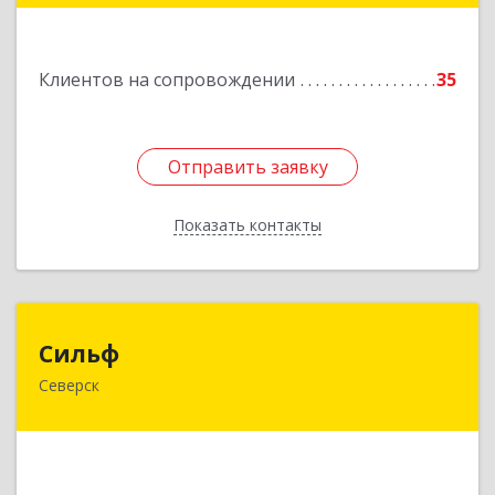
Подробнее
Клиентов на сопровождении
35
Отправить заявку
Отправить заявку
Показать контакты
Назад
Сильф
Сильф
Северск
636000, Томская обл, Северск г, Спортивная ул,
дом № 2, оф.1
Подробнее