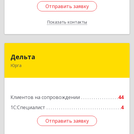
Отправить заявку
Отправить заявку
Показать контакты
Назад
Дельта
Дельта
Юрга
652050, Кемеровская область - Кузбасс обл,
Юрга г, Ленинградская ул, дом № 52, оф.32
Подробнее
Клиентов на сопровождении
44
1С:Специалист
4
Отправить заявку
Отправить заявку