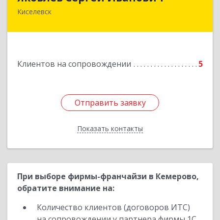
Киселевск
650002, Кемеровская обл, г.Кемерово, пр-т
Шахтеров, дом № 90, кв.104
Подробнее
Клиентов на сопровождении
5
Отправить заявку
Отправить заявку
Показать контакты
Назад
При выборе фирмы-франчайзи в Кемерово,
обратите внимание на:
Количество клиентов (договоров ИТС)
на сопровождении у партнера фирмы 1С.