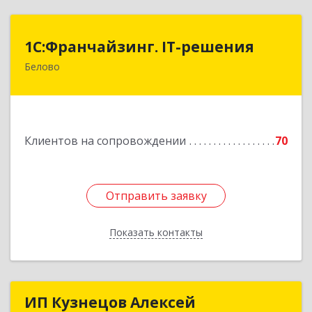
1С:Франчайзинг. IT-решения
1С:Франчайзинг. IT-решения
Белово
652600, Кемеровская обл, Белово г,
Железнодорожный пер, дом № 27
Подробнее
Клиентов на сопровождении
70
Отправить заявку
Отправить заявку
Показать контакты
Назад
ИП Кузнецов Алексей
ИП Кузнецов Алексей