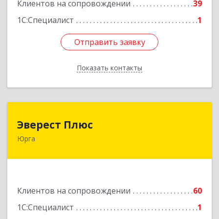
Клиентов на сопровождении
39
1С:Специалист
1
Отправить заявку
Отправить заявку
Показать контакты
Назад
Эверест Плюс
Эверест Плюс
Юрга
652055, Кемеровская обл, Юрга г, Московская
ул, дом № 9, оф.1
Подробнее
Клиентов на сопровождении
60
1С:Специалист
1