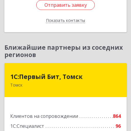
Отправить заявку
Отправить заявку
Показать контакты
Назад
Ближайшие партнеры из соседних
регионов
1С:Первый Бит, Томск
1С:Первый Бит, Томск
Томск
634041, Томская обл, Томск г, Кирова пр-кт,
дом № 51А, оф.508
Подробнее
Клиентов на сопровождении
864
1С:Специалист
96