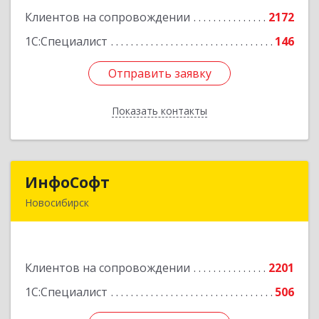
корпус 2Б, пом.5а
Клиентов на сопровождении
2172
Подробнее
1С:Специалист
146
Отправить заявку
Отправить заявку
Показать контакты
Назад
ИнфоСофт
ИнфоСофт
Новосибирск
630091, Новосибирская обл, Новосибирск г,
Крылова ул, дом № 31
Клиентов на сопровождении
2201
Подробнее
1С:Специалист
506