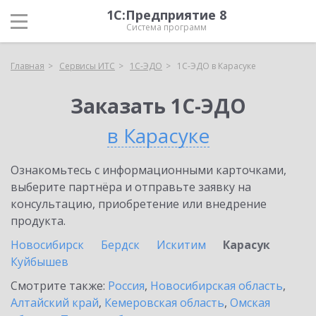
1С:Предприятие 8
Система программ
Главная
Сервисы ИТС
1С-ЭДО
1С-ЭДО в Карасуке
Заказать 1С-ЭДО
в Карасуке
Ознакомьтесь с информационными карточками,
выберите партнёра и отправьте заявку на
консультацию, приобретение или внедрение
продукта.
Новосибирск
Бердск
Искитим
Карасук
Куйбышев
Смотрите также:
Россия
,
Новосибирская область
,
Алтайский край
,
Кемеровская область
,
Омская