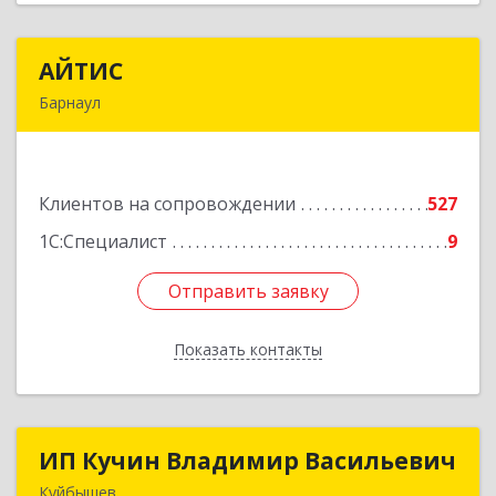
АЙТИС
АЙТИС
Барнаул
656067, Алтайский край, Барнаул г, Взлетная ул,
дом № 65
Клиентов на сопровождении
527
Подробнее
1С:Специалист
9
Отправить заявку
Отправить заявку
Показать контакты
Назад
ИП Кучин Владимир Васильевич
ИП Кучин Владимир Васильевич
Куйбышев