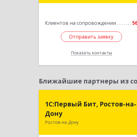
Подробне
Клиентов на сопровождении
5
Отправить заявку
Отправить заявку
Показать контакты
Назад
Ближайшие партнеры из со
1С:Первый Бит, Ростов-на
1С:Первый Бит, Ростов-на-
Дон
Дону
Ростов-на-Дону
344091, Ростовская обл, Ростов-на
Дону г, Малиновского ул, дом № 3