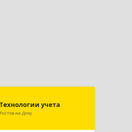
Технологии учета
Технологии учета
344064, Ростовская обл, Ростов-на-
Ростов-на-Дону
Дону г, Вавилова ул, дом № 68, оф.309
Подробнее