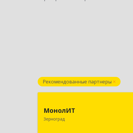
Рекомендованные партнеры
МонолИ
МонолИТ
347740, Ростовская обл
Зерноград
Зерноградский р-н, Зерноград г
Березовая ул, дом № 4А, оф.5