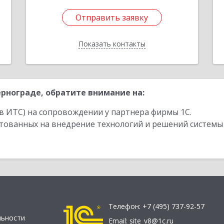
Отправить заявку
Отправить заявку
Показать контакты
Назад
рнограде, обратите внимание на:
в ИТС) на сопровождении у партнера фирмы 1С.
стованных на внедрение технологий и решений системы
Телефон:
+7 (495) 737-92-57
льности
Email:
site_v8@1c.ru