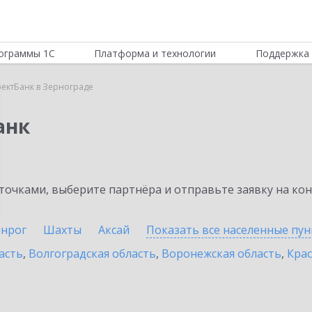
ограммы 1С
Платформа и технологии
Поддержка 
ектБанк в Зернограде
анк
очками, выберите партнёра и отправьте заявку на ко
анрог
Шахты
Аксай
Показать все населенные
пун
асть
,
Волгоградская область
,
Воронежская область
,
Крас