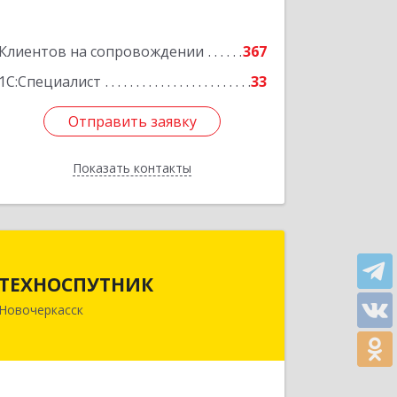
Клиентов на сопровождении
367
1С:Специалист
33
Отправить заявку
Отправить заявку
Показать контакты
Назад
ТЕХНОСПУТНИК
ТЕХНОСПУТНИК
346400, Ростовская обл, Новочеркасск
Новочеркасск
г, Фрунзе ул, дом № 69А/1А, этаж 1
Подробнее