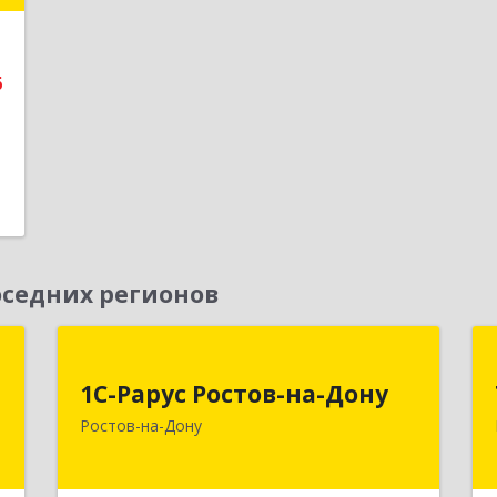
е
6
седних регионов
-
1С-Рарус Ростов-на-Дону
у
1С-Рарус Ростов-на-Дону
344002, Ростовская обл, г.о. город
Ростов-на-Дону
Ростов-на-Дону, Ростов-на-Дону г,
-
Газетный пер, дом № 47Б
,