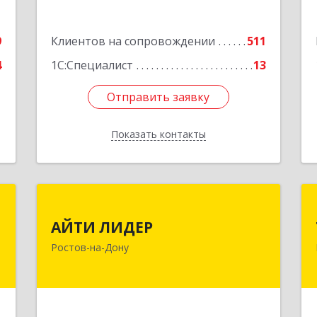
6
Подробнее
е
9
Клиентов на сопровождении
511
4
1С:Специалист
13
Отправить заявку
Отправить заявку
Показать контакты
Назад
С
АЙТИ ЛИДЕР
АЙТИ ЛИДЕР
к
344065, Ростовская обл, Ростов-на-
Ростов-на-Дону
8
Дону г, Беломорский пер, дом № 98,
оф.206
е
Подробнее