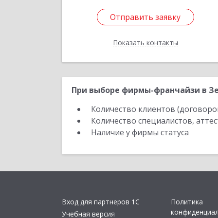
Отправить заявку
Отправить заявку
Показать контакты
Назад
При выборе фирмы-франчайзи в Зе
Количество клиентов (договоро
Количество специалистов, атте
Наличие у фирмы статуса
Вход для партнеров 1С
Политика
конфиденциа
Учебная версия