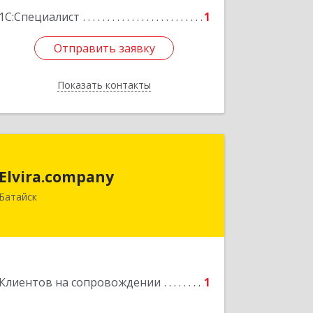
1С:Специалист
1
Отправить заявку
Отправить заявку
Показать контакты
Назад
Elvira.company
Elvira.company
Батайск
Подробнее
Клиентов на сопровождении
1