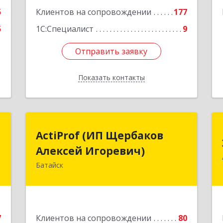
5
Клиентов на сопровождении
177
5
1С:Специалист
9
Отправить заявку
Отправить заявку
Показать контакты
Назад
я
ActiProf (ИП Щербаков
ActiProf (ИП Щербаков
м
Алексей Игоревич)
Алексей Игоревич)
в
Батайск
346885, Ростовская обл, Батайск г,
Огородная ул, дом № 97
к
,
Подробнее
9
7
Клиентов на сопровождении
80