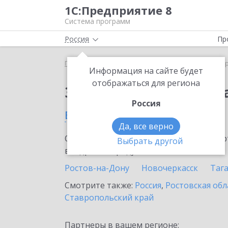
1С:Предприятие 8
Система программ
Россия
Пр
Главная
Сервисы ИТС
1С:ДиректБанк
1С:Дир
Информация на сайте будет
отображаться для региона
Заказать 1С:ДиректБ
Россия
в Зернограде
Да, все верно
Ознакомьтесь с информационными карт
Выбрать другой
внедрение продукта.
Ростов-на-Дону
Новочеркасск
Таг
Смотрите также:
Россия
,
Ростовская обл
Ставропольский край
Партнеры в вашем регионе: