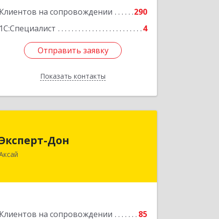
Клиентов на сопровождении
290
1С:Специалист
4
Отправить заявку
Отправить заявку
Показать контакты
Назад
Эксперт-Дон
Эксперт-Дон
346720, Ростовская обл, Аксай г,
Аксай
Буденного ул, дом № 136, оф.16-17
Подробнее
Клиентов на сопровождении
85