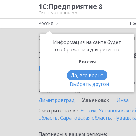
1С:Предприятие 8
Система программ
Россия
Пр
Главная
Сервисы ИТС
1С:ДиректБанк
1С:Дир
Информация на сайте будет
отображаться для региона
Заказать 1С:ДиректБ
Россия
в Ульяновске
Да, все верно
Ознакомьтесь с информационными карт
Выбрать другой
внедрение продукта.
Димитровград
Ульяновск
Инза
Смотрите также:
Россия
,
Ульяновская о
область
,
Саратовская область
,
Чувашска
Партнеры в вашем регионе: