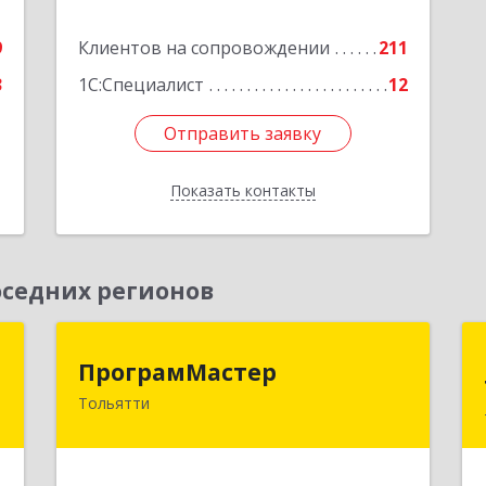
е
Подробнее
9
Клиентов на сопровождении
211
3
1С:Специалист
12
Отправить заявку
Отправить заявку
Показать контакты
Назад
седних регионов
а
ПрограмМастер
ПрограмМастер
Тольятти
,
445004, Самарская обл, Тольятти г,
5
Автозаводское ш, дом № 51