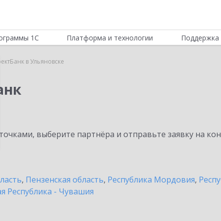
ограммы 1С
Платформа и технологии
Поддержка 
ектБанк в Ульяновске
анк
очками, выберите партнёра и отправьте заявку на ко
бласть
,
Пензенская область
,
Республика Мордовия
,
Респу
я Республика - Чувашия