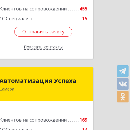
оф.309А
Клиентов на сопровождении
455
Подробнее
1С:Специалист
15
Отправить заявку
Отправить заявку
Показать контакты
Назад
Автоматизация Успеха
Автоматизация Успеха
Самара
443011, Самарская обл, Самара г, 22
Партсъезда ул, дом № 207, оф.14
Подробнее
Клиентов на сопровождении
169
1С:Специалист
14