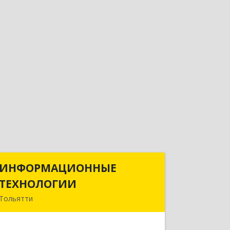
ИНФОРМАЦИОННЫЕ
ИНФОРМАЦИОННЫЕ
ТЕХНОЛОГИИ
ТЕХНОЛОГИИ
Тольятти
445043, Самарская обл, Тольятти г,
Южное ш, дом № 161, корпус 2.1,