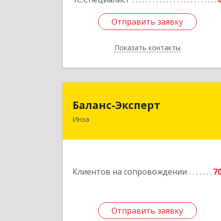
Отправить заявку
Отправить заявку
Показать контакты
Назад
Баланс-Экспер
Баланс-Эксперт
Инза
433030, Ульяновская обл, Инзенски
р-н, Инза г, Красных Бойцов ул, до
№ 18, кв.
Подробне
Клиентов на сопровождении
7
Отправить заявку
Отправить заявку