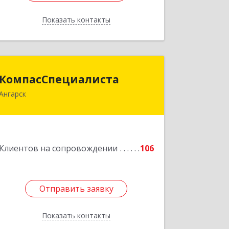
Показать контакты
Назад
КомпасСпециалиста
КомпасСпециалиста
Ангарск
665826, Иркутская обл, Ангарск г, 12А
мкр, дом № 7, 86
Подробнее
Клиентов на сопровождении
106
Отправить заявку
Отправить заявку
Показать контакты
Назад