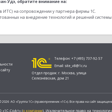
ан-Удэ, обратите внимание на:
в ИТС) на сопровождении у партнера фирмы 1С.
стованных на внедрение технологий и решений системы
Телефон:
+7 (495) 737-92-57
льности
Email:
site_v8@1c.ru
 сайту
Отдел продаж:
г. Москва
,
улица
Селезнёвская, дом 21
© 2026 АО «Группа 1С» (правопреемник «1С»). Все права на сайт защищен
О «1С-Софт» (
о компании
). Исключительное право на технологи