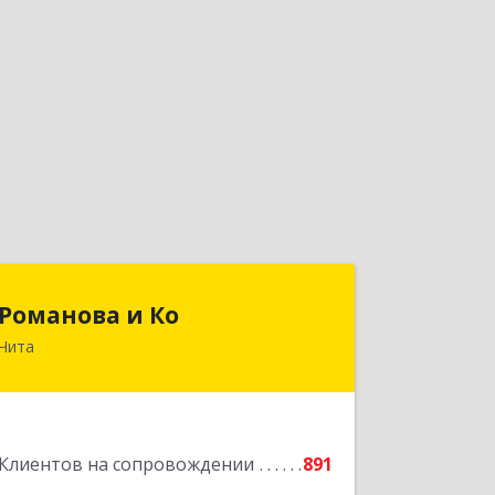
Романова и Ко
Романова и Ко
Чита
672000, Забайкальский край, Чита г,
Анохина ул, дом № 91, оф.703, а/я 1062
Подробнее
Клиентов на сопровождении
891