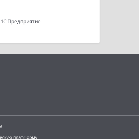
 1С:Предприятие.
ы
ческую платформу