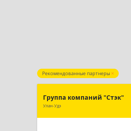
Рекомендованные партнеры
Группа компаний "Стэк
Группа компаний "Стэк"
Улан-Удэ
670000, Бурятия Респ, Улан-Удэ г
Советская ул., дом № 2
Подробне