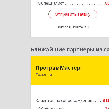
1С:Специалист
8
Отправить заявку
Отправить заявку
Показать контакты
Назад
Ближайшие партнеры из со
ПрограмМасте
ПрограмМастер
Тольятти
445004, Самарская обл, Тольятти г
Автозаводское ш, дом № 5
Подробне
Клиентов на сопровождении
61
1С:Специалист
3