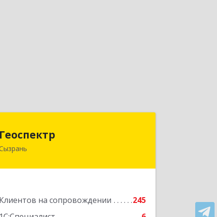
Геоспектр
Геоспектр
Сызрань
446001, Самарская обл, Сызрань г,
Кирова ул, дом № 46
Подробнее
Клиентов на сопровождении
245
1С:Специалист
6