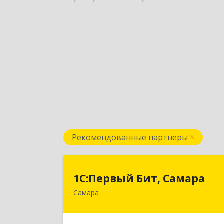
Рекомендованные партнеры
1С:Первый Бит, Самар
1С:Первый Бит, Самара
Самара
443013, Самарская обл, Самара г
Дачная ул, дом № 24, пом.2/2