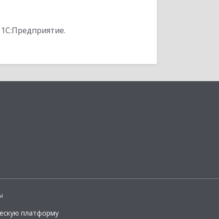
 1С:Предприятие.
ы
ческую платформу