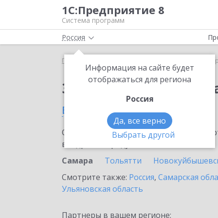
1С:Предприятие 8
Система программ
Россия
Пр
Главная
Сервисы ИТС
1С:ДиректБанк
1С:Дир
Информация на сайте будет
отображаться для региона
Заказать 1С:ДиректБ
Россия
в Самаре
Да, все верно
Ознакомьтесь с информационными карт
Выбрать другой
внедрение продукта.
Самара
Тольятти
Новокуйбышевс
Смотрите также:
Россия
,
Самарская обл
Ульяновская область
Партнеры в вашем регионе: