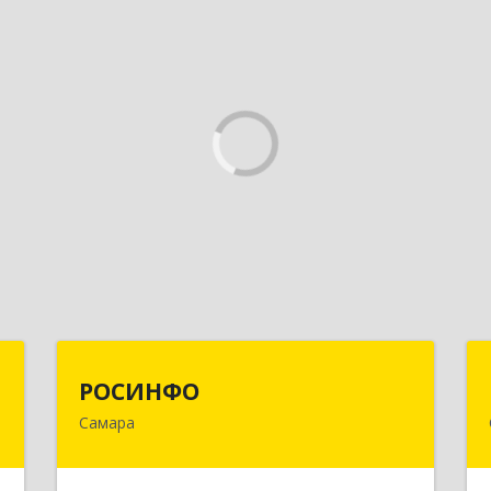
а
РОСИНФО
РОСИНФО
Самара
,
443069, Самарская обл, Самара г,
5
Авроры ул, дом № 110, оф.24