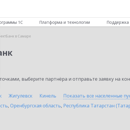
ограммы 1С
Платформа и технологии
Поддержка 
ектБанк в Самаре
анк
очками, выберите партнёра и отправьте заявку на ко
к
Жигулевск
Кинель
Показать все населенные
пу
асть
,
Оренбургская область
,
Республика Татарстан (Тата