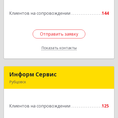
Добровольского ул, дом № 23, кв.11
Клиентов на сопровождении
144
Подробнее
Отправить заявку
Отправить заявку
Показать контакты
Назад
Информ Сервис
Информ Сервис
Рубцовск
658204, Алтайский край, Рубцовск г, Алтайская
ул, дом № 7
Клиентов на сопровождении
125
Подробнее