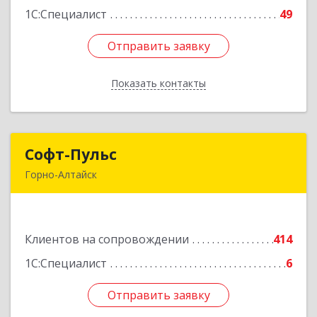
1С:Специалист
49
Отправить заявку
Отправить заявку
Показать контакты
Назад
Софт-Пульс
Софт-Пульс
Горно-Алтайск
649006, Алтай Респ, Горно-Алтайск г,
Комсомольская ул, дом № 13
Клиентов на сопровождении
414
Подробнее
1С:Специалист
6
Отправить заявку
Отправить заявку