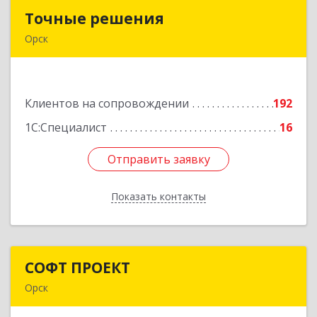
Точные решения
Точные решения
Орск
462403, Оренбургская обл, Орск г,
Краматорская ул, дом № 2Б, пом.3, этаж 1, офис
2
Клиентов на сопровождении
192
Подробнее
1С:Специалист
16
Отправить заявку
Отправить заявку
Показать контакты
Назад
СОФТ ПРОЕКТ
СОФТ ПРОЕКТ
Орск
462430, Оренбургская обл, Орск г,