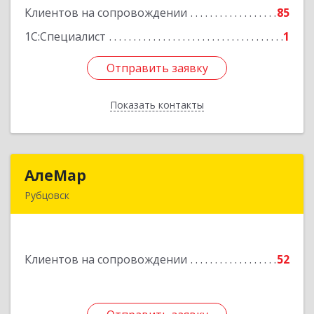
Клиентов на сопровождении
85
Подробнее
1С:Специалист
1
Отправить заявку
Отправить заявку
Показать контакты
Назад
АлеМар
АлеМар
Рубцовск
658210, Алтайский край, Рубцовск г,
Комсомольская ул, дом № 80
Клиентов на сопровождении
52
Подробнее