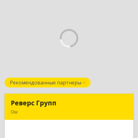
Рекомендованные партнеры
Реверс Групп
Реверс Групп
Ош
Кыргызская Республика, 723500, г.Ош, ул.
К.Датка, д.287