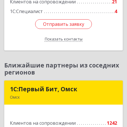
Клиентов на сопровождении
21
Подробнее
1С:Специалист
4
Отправить заявку
Отправить заявку
Показать контакты
Назад
Ближайшие партнеры из соседних
регионов
1С:Первый Бит, Омск
1С:Первый Бит, Омск
Омск
644099, Омская обл, Омск г, Гагарина ул, дом №
14, оф.208
Клиентов на сопровождении
1242
Подробнее