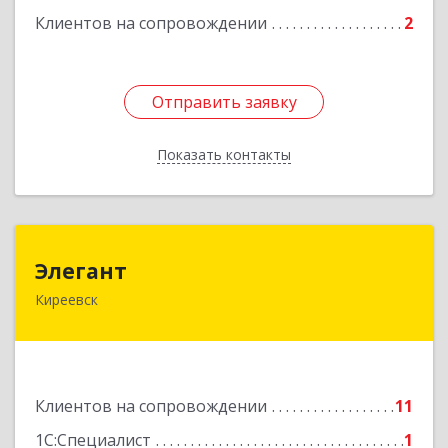
Клиентов на сопровождении
2
Отправить заявку
Отправить заявку
Показать контакты
Назад
Элегант
Элегант
Киреевск
301262, Тульская обл, Киреевск г, Чехова ул,
дом № 1
Подробнее
Клиентов на сопровождении
11
1С:Специалист
1