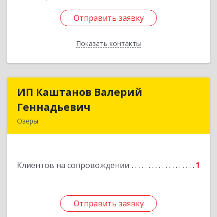
Отправить заявку
Отправить заявку
Показать контакты
Назад
ИП Каштанов Валерий
ИП Каштанов Валерий
Геннадьевич
Геннадьевич
Озеры
140560, Московская обл, Озерский р-н, Озеры г,
Ленина ул, дом № 202
Клиентов на сопровождении
1
Подробнее
Отправить заявку
Отправить заявку