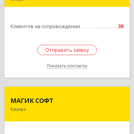
140563, Московская обл, Озерский р-н, Озеры г,
им Маршала Катукова мкр, дом № 16, кв.27
Клиентов на сопровождении
30
Подробнее
Отправить заявку
Отправить заявку
Показать контакты
Назад
МАГИК СОФТ
МАГИК СОФТ
Кашира
Подробнее