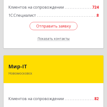
Подробнее
Клиентов на сопровождении
724
1С:Специалист
8
Отправить заявку
Отправить заявку
Показать контакты
Назад
Мир-IT
Мир-IT
Новомосковск
301650, Тульская обл, Новомосковск г,
Садовского ул, дом № 28, оф.2
Подробнее
Клиентов на сопровождении
82