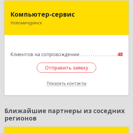
Компьютер-сервис
Компьютер-сервис
Новомичуринск
391160, Рязанская обл, Пронский р-н,
Новомичуринск г, Смирягина пр-кт, дом № 27-
46
Подробнее
Клиентов на сопровождении
48
Отправить заявку
Отправить заявку
Показать контакты
Назад
Ближайшие партнеры из соседних
регионов