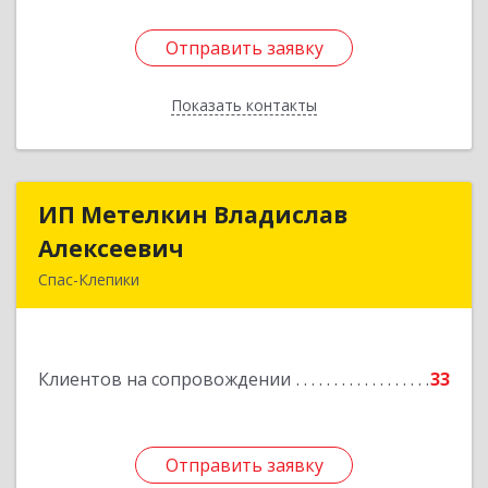
Отправить заявку
Отправить заявку
Показать контакты
Назад
ИП Метелкин Владислав
ИП Метелкин Владислав
Алексеевич
Алексеевич
Спас-Клепики
391030, Рязанская обл, Спас-Клепики г, 1 Мая ул,
дом № 10
Клиентов на сопровождении
33
Подробнее
Отправить заявку
Отправить заявку