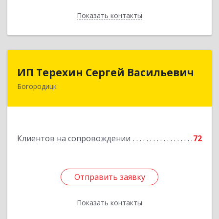
Показать контакты
Назад
ИП Терехин Сергей Васильевич
ИП Терехин Сергей Васильевич
Богородицк
301831, Тульская обл, Богородицкий р-н,
Богородицк г, Полевая ул, дом № 32, кв.92
Подробнее
Клиентов на сопровождении
72
Отправить заявку
Отправить заявку
Показать контакты
Назад