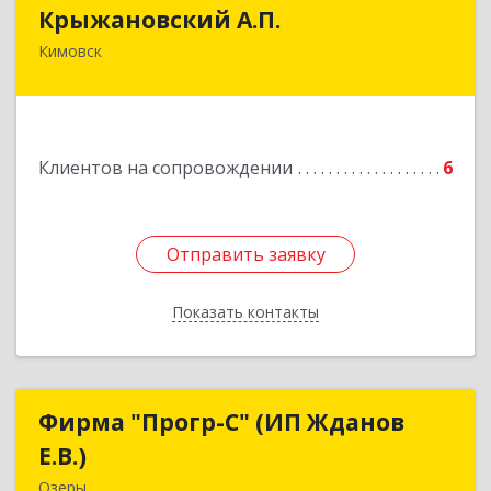
Крыжановский А.П.
Крыжановский А.П.
Кимовск
301720, Тульская область, г.Кимовск ,
ул.Белинского, д.16, кв.1
Подробнее
Клиентов на сопровождении
6
Отправить заявку
Отправить заявку
Показать контакты
Назад
Фирма "Прогр-С" (ИП Жданов
Фирма "Прогр-С" (ИП Жданов
Е.В.)
Е.В.)
Озеры