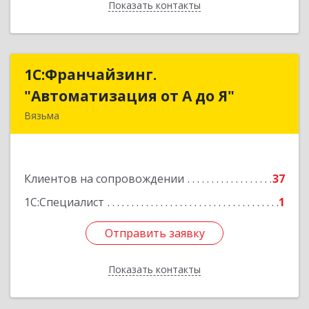
Показать контакты
Назад
1С:Франчайзинг.
1С:Франчайзинг.
"Автоматизация от А до Я"
"Автоматизация от А до Я"
Вязьма
215111, Смоленская обл, Вязьма г,
Красноармейское ш, дом № 3а, кв.42
Клиентов на сопровождении
37
Подробнее
1С:Специалист
1
Отправить заявку
Отправить заявку
Показать контакты
Назад