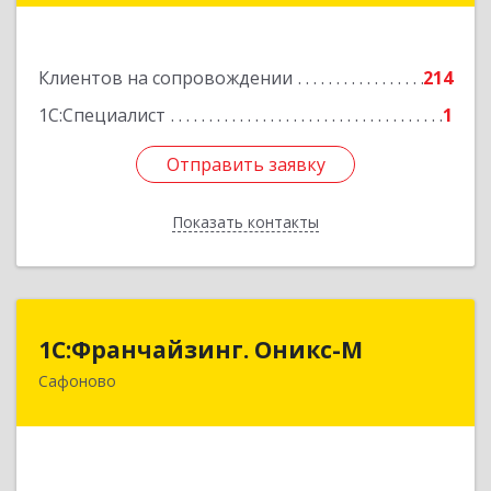
Подробнее
Клиентов на сопровождении
214
1С:Специалист
1
Отправить заявку
Отправить заявку
Показать контакты
Назад
1С:Франчайзинг. Оникс-М
1С:Франчайзинг. Оникс-М
Сафоново
215500, Смоленская обл, Сафоновский р-н,
Сафоново г, Революционная ул, дом № 9а
Подробнее