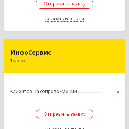
Отправить заявку
Отправить заявку
Показать контакты
Назад
ИнфоСервис
ИнфоСервис
Торжок
172002, Тверская обл, Торжок г, Радищева ул,
дом № 2
Подробнее
Клиентов на сопровождении
5
Отправить заявку
Отправить заявку