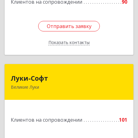
Клиентов на сопровождении
90
Отправить заявку
Отправить заявку
Показать контакты
Назад
Луки-Софт
Луки-Софт
Великие Луки
182113, Псковская обл, Великие Луки г,
Октябрьский пр-кт, дом № 56А, оф.2
Подробнее
Клиентов на сопровождении
101