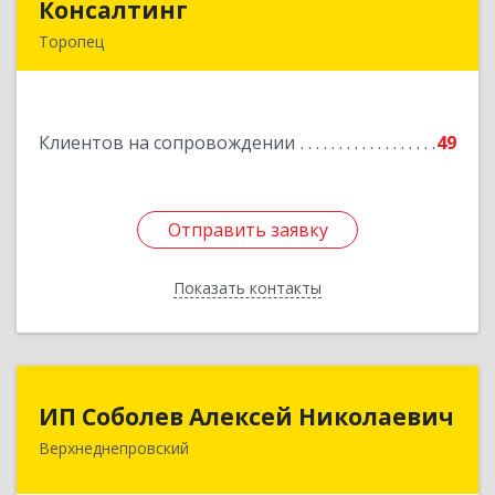
Консалтинг
Консалтинг
Торопец
172840, Тверская обл, Торопец г, Гоголя ул,
дом № 13
Клиентов на сопровождении
49
Подробнее
Отправить заявку
Отправить заявку
Показать контакты
Назад
ИП Соболев Алексей Николаевич
ИП Соболев Алексей Николаевич
Верхнеднепровский
Подробнее