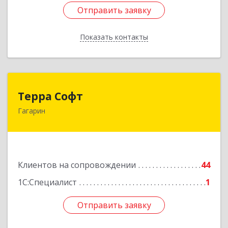
Отправить заявку
Отправить заявку
Показать контакты
Назад
Терра Софт
Терра Софт
Гагарин
215010, Смоленская обл, Гагарин г, Ленина ул,
дом № 12
Подробнее
Клиентов на сопровождении
44
1С:Специалист
1
Отправить заявку
Отправить заявку