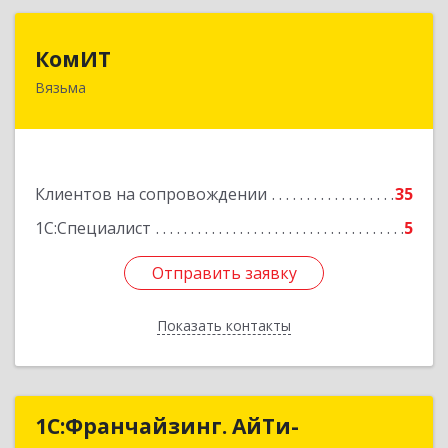
КомИТ
КомИТ
Вязьма
215110, Смоленская обл, Вяземский м. р-н,
Вязьма г, Вяземское г.п., Восстания ул, дом № 1,
пом.22
Подробнее
Клиентов на сопровождении
35
1С:Специалист
5
Отправить заявку
Отправить заявку
Показать контакты
Назад
1С:Франчайзинг. АйТи-
1С:Франчайзинг. АйТи-