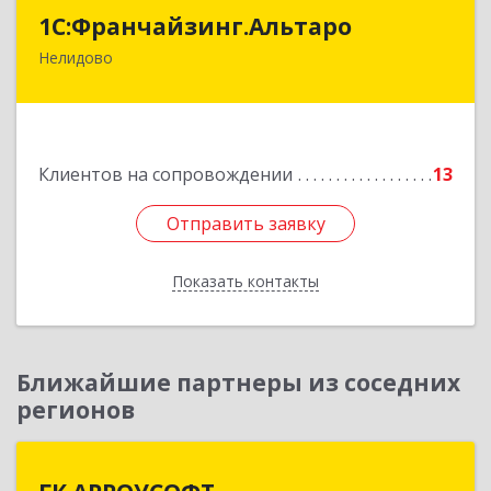
1С:Франчайзинг.Альтаро
1С:Франчайзинг.Альтаро
Нелидово
172527, Тверская обл, Нелидово г, Матросова
ул, дом № 22, оф.1
Подробнее
Клиентов на сопровождении
13
Отправить заявку
Отправить заявку
Показать контакты
Назад
Ближайшие партнеры из соседних
регионов
ГК АРРОУСОФТ