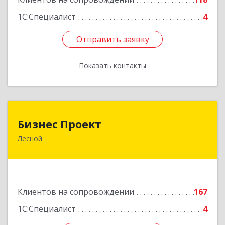
1С:Специалист
4
Отправить заявку
Отправить заявку
Показать контакты
Назад
Бизнес Проект
Бизнес Проект
Лесной
624200, Свердловская обл, Лесной г, Сиротина
ул, дом № 11
Подробнее
Клиентов на сопровождении
167
1С:Специалист
4