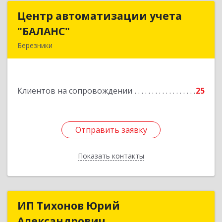
Центр автоматизации учета
Центр автоматизации учета
"БАЛАНС"
"БАЛАНС"
Березники
618419, Пермский край, Березники г,
Ломоносова ул, дом № 98, оф.313А
Клиентов на сопровождении
25
Подробнее
Отправить заявку
Отправить заявку
Показать контакты
Назад
ИП Тихонов Юрий
ИП Тихонов Юрий
Александрович
Александрович