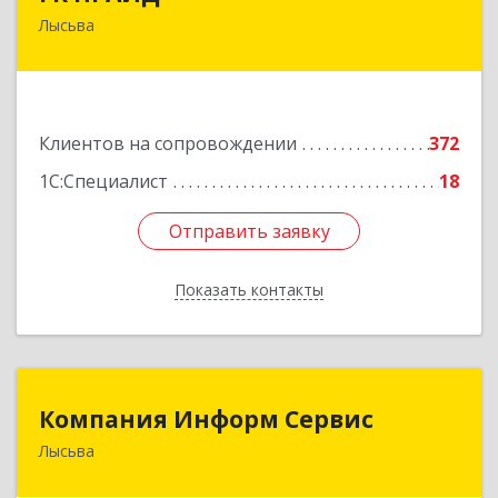
Лысьва
618909, Пермский край, Лысьва г, Репина ул,
дом № 41
Подробнее
Клиентов на сопровождении
372
1С:Специалист
18
Отправить заявку
Отправить заявку
Показать контакты
Назад
Компания Информ Сервис
Компания Информ Сервис
Лысьва
618909, Пермский край, Лысьва г, Металлистов
ул, дом № 3, оф.535