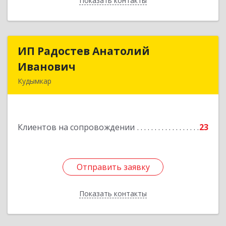
Показать контакты
Назад
ИП Радостев Анатолий
ИП Радостев Анатолий
Иванович
Иванович
Кудымкар
619000, Пермский край, Кудымкар г, Герцена
ул, дом № 52
Клиентов на сопровождении
23
Подробнее
Отправить заявку
Отправить заявку
Показать контакты
Назад