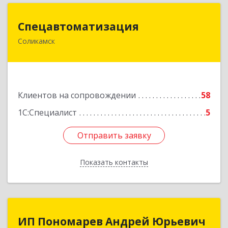
Спецавтоматизация
Спецавтоматизация
Соликамск
618547, Пермский край, Соликамск г,
Транспортная ул, дом № 4
Подробнее
Клиентов на сопровождении
58
1С:Специалист
5
Отправить заявку
Отправить заявку
Показать контакты
Назад
ИП Пономарев Андрей Юрьевич
ИП Пономарев Андрей Юрьевич