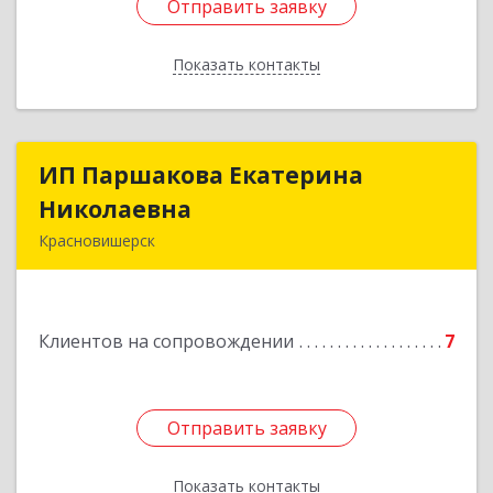
Отправить заявку
Отправить заявку
Показать контакты
Назад
ИП Паршакова Екатерина
ИП Паршакова Екатерина
Николаевна
Николаевна
Красновишерск
618590, Пермский край, Красновишерск г,
Карла Маркса ул, дом № 27, кв.8
Клиентов на сопровождении
7
Подробнее
Отправить заявку
Отправить заявку
Показать контакты
Назад