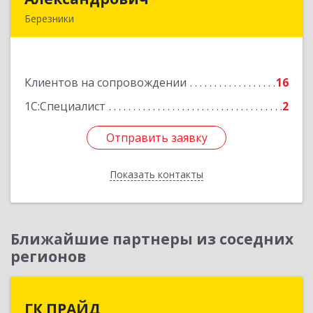
Березники
618400, Пермский край, Березники г, Карла
Маркса ул, дом № 48, оф.431
Клиентов на сопровождении
16
Подробнее
1С:Специалист
2
Отправить заявку
Отправить заявку
Показать контакты
Назад
Ближайшие партнеры из соседних
регионов
ГК ПРАЙД
ГК ПРАЙД