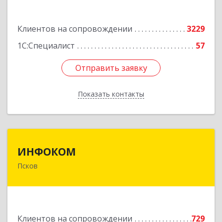
Подробнее
Клиентов на сопровождении
3229
1С:Специалист
57
Отправить заявку
Отправить заявку
Показать контакты
Назад
ИНФОКОМ
ИНФОКОМ
Псков
180000, Псковская обл, Псков г, Советская ул,
дом № 42г
Подробнее
Клиентов на сопровождении
729