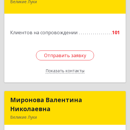
Великие Луки
182113, Псковская обл, Великие Луки г,
Октябрьский пр-кт, дом № 56А, оф.2
Подробнее
Клиентов на сопровождении
101
Отправить заявку
Отправить заявку
Показать контакты
Назад
Миронова Валентина
Миронова Валентина
Николаевна
Николаевна
Великие Луки
Подробнее