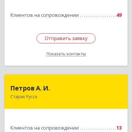
дом № 13
Клиентов на сопровождении
49
Подробнее
Отправить заявку
Отправить заявку
Показать контакты
Назад
Петров А. И.
Петров А. И.
Старая Русса
Старая Русса, пер.Волотовский, д.23
Подробнее
Клиентов на сопровождении
13