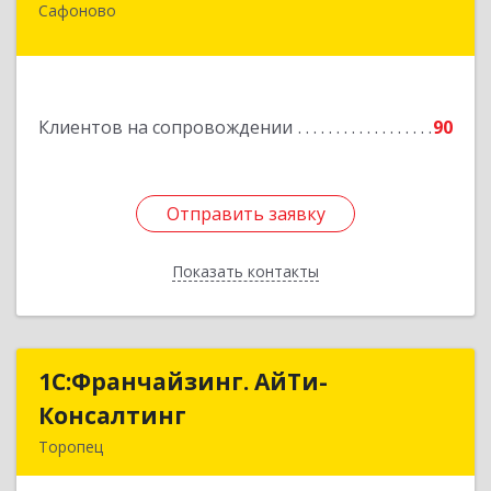
Сафоново
215500, Смоленская обл, Сафоновский р-н,
Сафоново г, Революционная ул, дом № 9а
Подробнее
Клиентов на сопровождении
90
Отправить заявку
Отправить заявку
Показать контакты
Назад
1С:Франчайзинг. АйТи-
1С:Франчайзинг. АйТи-
Консалтинг
Консалтинг
Торопец
172840, Тверская обл, Торопец г, Гоголя ул,