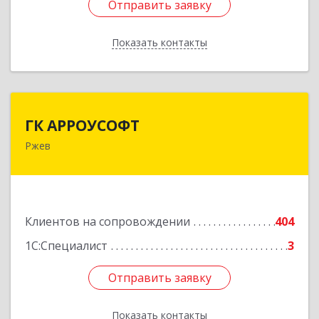
Отправить заявку
Отправить заявку
Показать контакты
Назад
ГК АРРОУСОФТ
ГК АРРОУСОФТ
Ржев
172381, Тверская обл, м.о. Ржевский, Ржев г,
Большая Спасская ул, дом № 15, кв.2А
Подробнее
Клиентов на сопровождении
404
1С:Специалист
3
Отправить заявку
Отправить заявку
Показать контакты
Назад