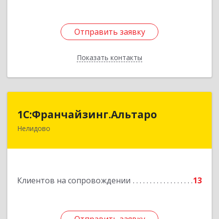
Отправить заявку
Отправить заявку
Показать контакты
Назад
1С:Франчайзинг.Альтаро
1С:Франчайзинг.Альтаро
Нелидово
172527, Тверская обл, Нелидово г, Матросова
ул, дом № 22, оф.1
Подробнее
Клиентов на сопровождении
13