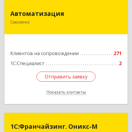
Автоматизация
Автоматизация
Смоленск
214019, Смоленская обл, Смоленск г, Марии
Октябрьской ул, дом № 16, оф.107
Подробнее
Клиентов на сопровождении
271
1С:Специалист
2
Отправить заявку
Отправить заявку
Показать контакты
Назад
1С:Франчайзинг. Оникс-М
1С:Франчайзинг. Оникс-М