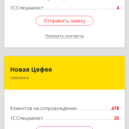
1С:Специалист
4
Отправить заявку
Отправить заявку
Показать контакты
Назад
Новая Цефея
Новая Цефея
Смоленск
214018, Смоленская обл, Смоленск г, Раевского
ул, дом № 10
Подробнее
Клиентов на сопровождении
478
1С:Специалист
26