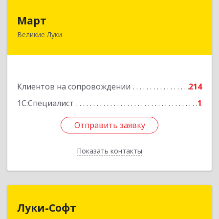
Март
Март
Великие Луки
182113, Псковская обл, Великие Луки г,
Ботвина ул, дом № 17 А, пом.1003
Подробнее
Клиентов на сопровождении
214
1С:Специалист
1
Отправить заявку
Отправить заявку
Показать контакты
Назад
Луки-Софт
Луки-Софт