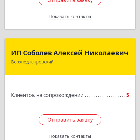
Отправить заявку
Отправить заявку
Показать контакты
Назад
ИП Соболев Алексей Николаевич
ИП Соболев Алексей Николаевич
Верхнеднепровский
Подробнее
Клиентов на сопровождении
5
Отправить заявку
Отправить заявку
Показать контакты
Назад