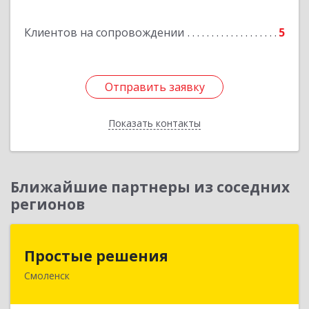
Клиентов на сопровождении
5
Отправить заявку
Отправить заявку
Показать контакты
Назад
Ближайшие партнеры из соседних
регионов
Простые решения
Простые решения
Смоленск
214015, Смоленская обл, Смоленск г, Большая
Краснофлотская ул, дом № 17