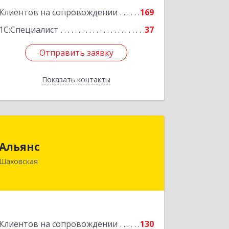
Подробнее
Клиентов на сопровождении
169
1С:Специалист
37
Отправить заявку
Отправить заявку
Показать контакты
Назад
Альянс
Альянс
143700, Московская обл, Шаховской
Шаховская
р-н, рп.Шаховская, ул.1-я Советская,
дом № 44
Подробнее
Клиентов на сопровождении
130