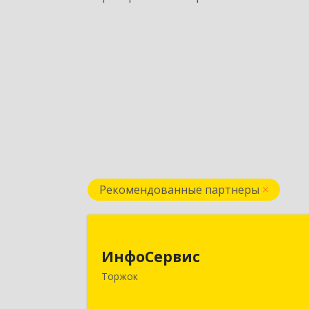
Рекомендованные партнеры
ИнфоСерви
ИнфоСервис
172002, Тверская обл, Торжок г
Торжок
Радищева ул, дом № 