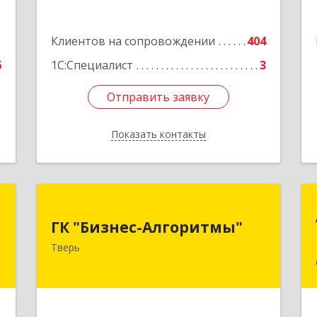
Подробнее
1
Клиентов на сопровождении
404
6
1С:Специалист
3
Отправить заявку
Отправить заявку
Показать контакты
Назад
я
ГК "Бизнес-Алгоритмы"
я
ГК "Бизнес-Алгоритмы"
170006, Тверская обл, Тверь г,
Тверь
Брагина ул, дом № 6а, оф.300
,
,
Подробнее
2