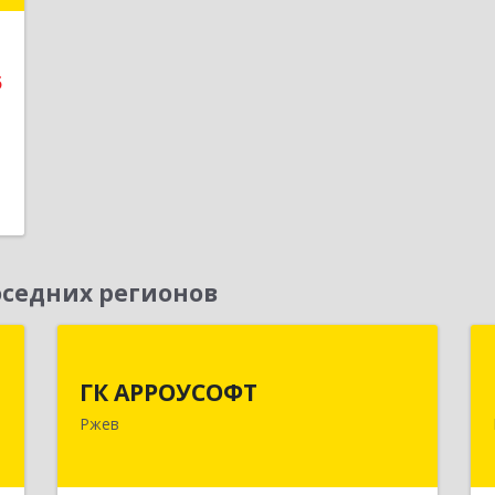
е
5
седних регионов
д
ГК АРРОУСОФТ
ГК АРРОУСОФТ
,
172381, Тверская обл, м.о. Ржевский,
Ржев
0
Ржев г, Большая Спасская ул, дом №
15, кв.2А
е