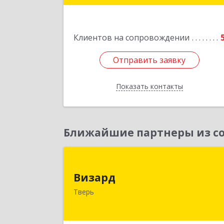
Подробне
Клиентов на сопровождении
Отправить заявку
Отправить заявку
Показать контакты
Назад
Ближайшие партнеры из со
Визар
Визард
170006, Тверская обл, Тверь г
Тверь
Учительская ул, дом № 59, оф.11
Подробне