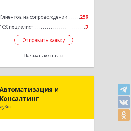
Подробнее
Клиентов на сопровождении
256
1С:Специалист
3
Отправить заявку
Отправить заявку
Показать контакты
Назад
Автоматизация и
Автоматизация и
Консалтинг
Консалтинг
Дубна
141983, Московская обл, г.о.Дубна,
Дубна г, Программистов ул, дом № 4,
строение 4, оф.306