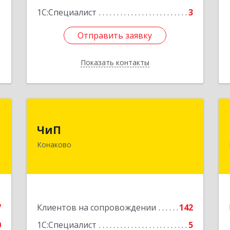
е
1
1С:Специалист
3
Отправить заявку
Отправить заявку
Показать контакты
Назад
К
ЧиП
ЧиП
и
171255, Тверская обл, Конаковский р-
Конаково
X
н, Конаково г, Энергетиков ул, дом №
29, кв.2
е
Подробнее
7
Клиентов на сопровождении
142
0
1С:Специалист
5