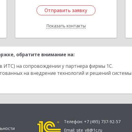
Отправить заявку
Отправить заявку
Показать контакты
Назад
ржке, обратите внимание на:
в ИТС) на сопровождении у партнера фирмы 1С.
стованных на внедрение технологий и решений системы
Телефон:
+7 (495) 737-92-57
льности
Email:
site_v8@1c.ru