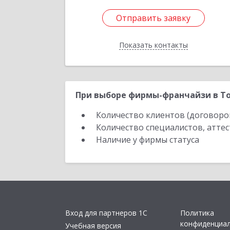
Отправить заявку
Отправить заявку
Показать контакты
Назад
При выборе фирмы-франчайзи в То
Количество клиентов (договоро
Количество специалистов, атте
Наличие у фирмы статуса
Вход для партнеров 1С
Политика
конфиденциа
Учебная версия