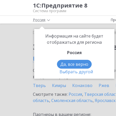
1С:Предприятие 8
Система программ
Россия
Пр
Главная
Сервисы ИТС
1С:Бизнес-сеть. Торгова
Информация на сайте будет
отображаться для региона
Заказать 1С:Бизнес-с
Россия
в Торжке
Да, все верно
Ознакомьтесь с информационными карт
Выбрать другой
внедрение продукта.
Тверь
Кимры
Конаково
Ржев
Смотрите также:
Россия
,
Тверская облас
область
,
Смоленская область
,
Ярославск
Партнеры в вашем регионе: