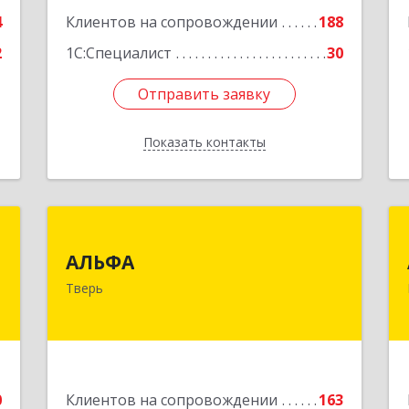
е
4
Клиентов на сопровождении
188
2
1С:Специалист
30
Отправить заявку
Отправить заявку
Показать контакты
Назад
а
АЛЬФА
т
АЛЬФА
170002, Тверская обл, Тверь г,
"
Тверь
Чайковского пр-кт, дом № 19а, оф.400
й
Подробнее
№
3
0
Клиентов на сопровождении
163