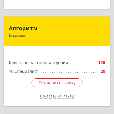
Алгоритм
Алгоритм
Кемерово
650043, Кемеровская обл, Кемерово г,
Мичурина пер, дом № 5, кв.192
Подробнее
Клиентов на сопровождении
126
1С:Специалист
20
Отправить заявку
Отправить заявку
Показать контакты
Назад