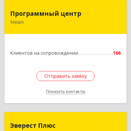
Программный центр
Программный центр
Бердск
633004, Новосибирская обл, Бердск г,
Химзаводская ул, дом № 9/4
Подробнее
Клиентов на сопровождении
166
Отправить заявку
Отправить заявку
Показать контакты
Назад
Эверест Плюс
Эверест Плюс