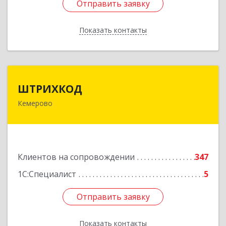
Отправить заявку
Отправить заявку
Показать контакты
Назад
ШТРИХКОД
ШТРИХКОД
Кемерово
650043, Кемеровская область - Кузбасс обл,
Кемерово г, Красноармейская ул, дом № 121
Подробнее
Клиентов на сопровождении
347
1С:Специалист
5
Отправить заявку
Отправить заявку
Показать контакты
Назад