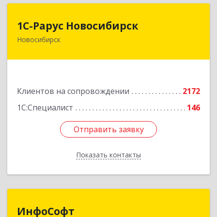
1С-Рарус Новосибирск
1С-Рарус Новосибирск
Новосибирск
630015, Новосибирская обл, Новосибирск г,
Планетная ул, дом № 30,производственный
корпус 2Б, пом.5а
Подробнее
Клиентов на сопровождении
2172
1С:Специалист
146
Отправить заявку
Отправить заявку
Показать контакты
Назад
ИнфоСофт
ИнфоСофт