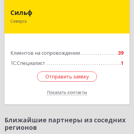
Сильф
Сильф
Северск
636000, Томская обл, Северск г, Спортивная ул,
дом № 2, оф.1
Подробнее
Клиентов на сопровождении
39
1С:Специалист
1
Отправить заявку
Отправить заявку
Показать контакты
Назад
Ближайшие партнеры из соседних
регионов