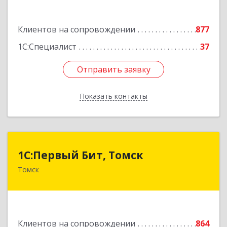
Подробнее
Клиентов на сопровождении
877
1С:Специалист
37
Отправить заявку
Отправить заявку
Показать контакты
Назад
1С:Первый Бит, Томск
1С:Первый Бит, Томск
Томск
634041, Томская обл, Томск г, Кирова пр-кт,
дом № 51А, оф.508
Подробнее
Клиентов на сопровождении
864