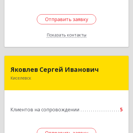
Отправить заявку
Отправить заявку
Показать контакты
Назад
Яковлев Сергей Иванович
Яковлев Сергей Иванович
Киселевск
650002, Кемеровская обл, г.Кемерово, пр-т
Шахтеров, дом № 90, кв.104
Подробнее
Клиентов на сопровождении
5