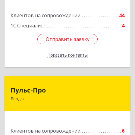
Подробнее
Клиентов на сопровождении
44
1С:Специалист
4
Отправить заявку
Отправить заявку
Показать контакты
Назад
Пульс-Про
Пульс-Про
Бердск
633010, Новосибирская обл, Бердск, Ленина,
дом № 89/8, оф.509
Подробнее
Клиентов на сопровождении
6