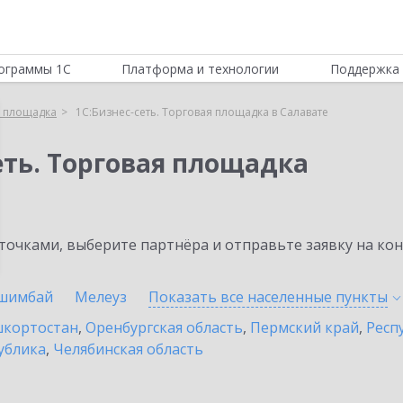
ограммы 1С
Платформа и технологии
Поддержка 
я площадка
1С:Бизнес-сеть. Торговая площадка в Салавате
еть. Торговая площадка
очками, выберите партнёра и отправьте заявку на ко
шимбай
Мелеуз
Показать все населенные
пункты
шкортостан
,
Оренбургская область
,
Пермский край
,
Респ
ублика
,
Челябинская область