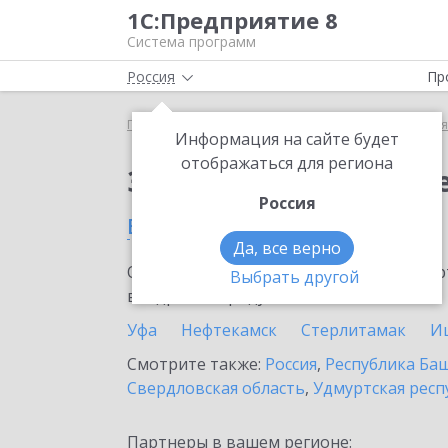
1С:Предприятие 8
Система программ
Россия
Пр
Главная
Сервисы ИТС
1С:Бизнес-сеть. Торгова
Информация на сайте будет
отображаться для региона
Заказать 1С:Бизнес-с
Россия
в Салавате
Да, все верно
Ознакомьтесь с информационными карт
Выбрать другой
внедрение продукта.
Уфа
Нефтекамск
Стерлитамак
И
Смотрите также:
Россия
,
Республика Ба
Свердловская область
,
Удмуртская респ
Партнеры в вашем регионе: