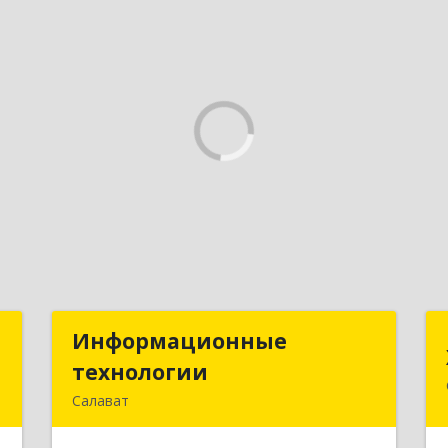
а
Информационные
Информационные
а
технологии
технологии
Салават
т
453259, Башкортостан Респ, Салават
7
г, Северная ул, дом № 15, оф.108