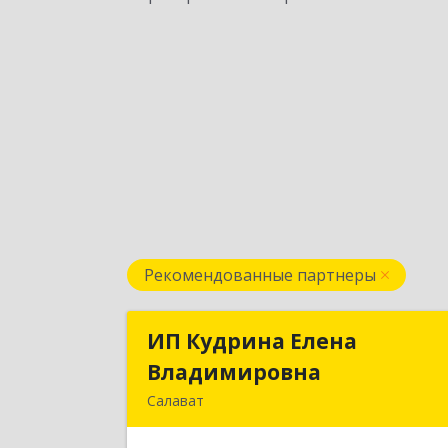
Рекомендованные партнеры
ИП Кудрина Елена
ИП Кудрина Елен
Владимировна
Владимировн
Салават
453265, Башкортостан Респ, Салава
г, Бекетова ул, дом № 10, кв.8