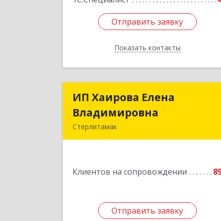
Отправить заявку
Отправить заявку
Показать контакты
Назад
ИП Хаирова Елена
ИП Хаирова Елен
Владимировна
Владимировн
Стерлитамак
Подробне
Клиентов на сопровождении
8
Отправить заявку
Отправить заявку