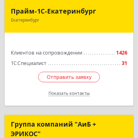
Прайм-1С-Екатеринбург
Прайм-1С-Екатеринбург
Екатеринбург
620142, Свердловская обл, Екатеринбург г, 8
Марта ул, дом № 49, оф.609
Подробнее
Клиентов на сопровождении
1426
1С:Специалист
31
Отправить заявку
Отправить заявку
Показать контакты
Назад
Группа компаний "АиБ +
Группа компаний "АиБ +
ЭРИКОС"
ЭРИКОС"