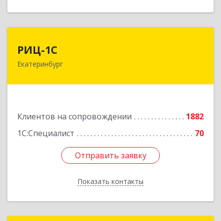
РИЦ-1С
РИЦ-1С
Екатеринбург
620102, Свердловская обл, Екатеринбург г,
Фурманова ул, дом № 124
Подробнее
Клиентов на сопровождении
1882
1С:Специалист
70
Отправить заявку
Отправить заявку
Показать контакты
Назад