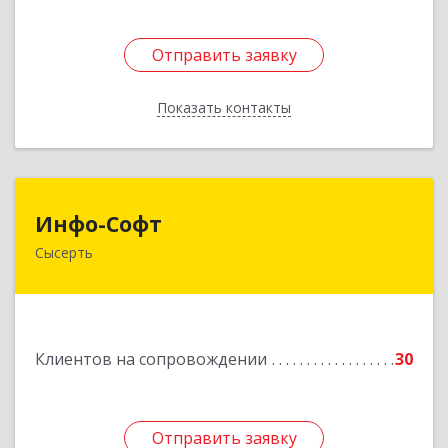
Отправить заявку
Отправить заявку
Показать контакты
Назад
Инфо-Софт
Инфо-Софт
Сысерть
624021, Свердловская обл, Сысерть г, Коммуны
ул, дом № 39, кв.13
Подробнее
Клиентов на сопровождении
30
Отправить заявку
Отправить заявку