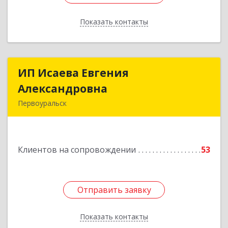
Показать контакты
Назад
ИП Исаева Евгения
ИП Исаева Евгения
Александровна
Александровна
Первоуральск
Подробнее
Клиентов на сопровождении
53
Отправить заявку
Отправить заявку
Показать контакты
Назад