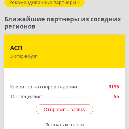
Рекомендованные партнеры
Ближайшие партнеры из соседних
регионов
АСП
АСП
Екатеринбург
620075, Свердловская обл, Екатеринбург г,
Карла Либкнехта ул, строение 22, оф.521
Подробнее
Клиентов на сопровождении
3135
1С:Специалист
55
Отправить заявку
Отправить заявку
Показать контакты
Назад