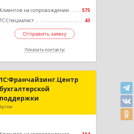
Клиентов на сопровождении
575
1С:Специалист
43
Отправить заявку
Отправить заявку
Показать контакты
Назад
1С:Франчайзинг.Центр
1С:Франчайзинг.Центр
бухгалтерской
бухгалтерской
поддержки
поддержки
Артем
692760, Приморский край, Артем г,
Фрунзе ул, дом № 54А, каб.21