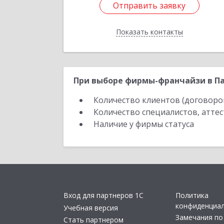
Отправить заявку
Отправить заявку
Показать контакты
Назад
При выборе фирмы-франчайзи в Па
Количество клиентов (договоро
Количество специалистов, атте
Наличие у фирмы статуса
Вход для партнеров 1С
Политика
конфиденциа
Учебная версия
Замечания по
Стать партнером