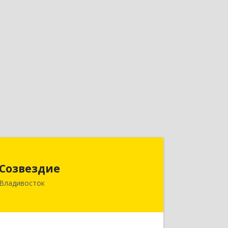
Созвездие
Созвездие
690069, Приморский край,
Владивосток
Владивосток г, Тухачевского ул, дом
№ 62, кв.94
Подробнее