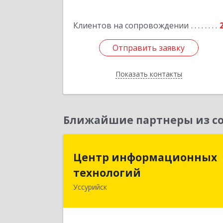
Подробне
Клиентов на сопровождении
Отправить заявку
Отправить заявку
Показать контакты
Назад
Ближайшие партнеры из со
Центр информационны
Центр информационных
технологи
технологий
Уссурийск
692512, Приморский край, Уссурийс
г, Пушкина ул, дом № 1, пом.