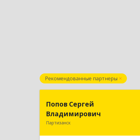
Рекомендованные партнеры
Попов Серге
Попов Сергей
Владимирови
Владимирович
Партизанск
692922, Приморский край, г. Находка
ул. Пограничная, 30-1