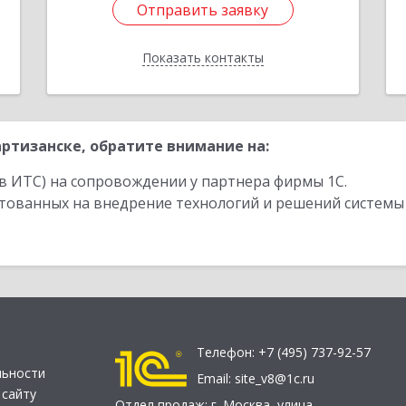
Отправить заявку
Отправить заявку
Показать контакты
Назад
ртизанске, обратите внимание на:
в ИТС) на сопровождении у партнера фирмы 1С.
стованных на внедрение технологий и решений системы
Телефон:
+7 (495) 737-92-57
льности
Email:
site_v8@1c.ru
 сайту
Отдел продаж:
г. Москва
,
улица