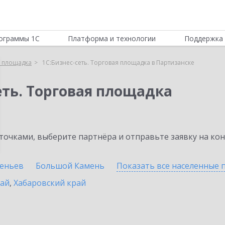
ограммы 1С
Платформа и технологии
Поддержка 
я площадка
1С:Бизнес-сеть. Торговая площадка в Партизанске
еть. Торговая площадка
очками, выберите партнёра и отправьте заявку на ко
сеньев
Большой Камень
Показать все населенные
рай
,
Хабаровский край