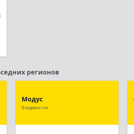
е
2
седних регионов
х
Модус
й
Модус
690091, Приморский край,
Владивосток
Владивосток г, ул. Фадеева, д. 10
к
2
Подробнее