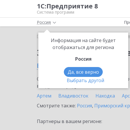
1С:Предприятие 8
Система программ
Россия
Пр
Главная
Сервисы ИТС
1С:Бизнес-сеть. Торгова
Информация на сайте будет
отображаться для региона
Заказать 1С:Бизнес-с
Россия
в Партизанске
Да, все верно
Ознакомьтесь с информационными карт
Выбрать другой
внедрение продукта.
Артем
Владивосток
Находка
Ар
Смотрите также:
Россия
,
Приморский к
Партнеры в вашем регионе: